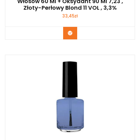
Włosów 60 Ml + Oksydant 90 Ml 7,23 ,
Złoty-Perłowy Blond 11 VOL , 3,3%
33,45
zł
Zobacz