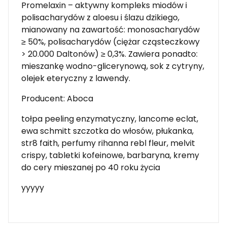
Promelaxin – aktywny kompleks miodów i
polisacharydów z aloesu i ślazu dzikiego,
mianowany na zawartość: monosacharydów
≥ 50%, polisacharydów (ciężar cząsteczkowy
> 20.000 Daltonów) ≥ 0,3%. Zawiera ponadto:
mieszankę wodno-glicerynową, sok z cytryny,
olejek eteryczny z lawendy.
Producent: Aboca
tołpa peeling enzymatyczny, lancome eclat,
ewa schmitt szczotka do włosów, płukanka,
str8 faith, perfumy rihanna rebl fleur, melvit
crispy, tabletki kofeinowe, barbaryna, kremy
do cery mieszanej po 40 roku życia
yyyyy