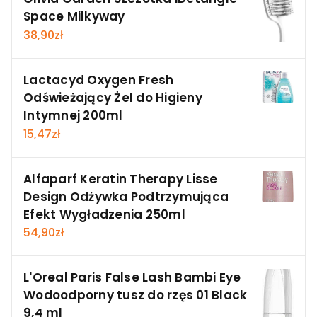
Space Milkyway
38,90
zł
Lactacyd Oxygen Fresh
Odświeżający Żel do Higieny
Intymnej 200ml
15,47
zł
Alfaparf Keratin Therapy Lisse
Design Odżywka Podtrzymująca
Efekt Wygładzenia 250ml
54,90
zł
L'Oreal Paris False Lash Bambi Eye
Wodoodporny tusz do rzęs 01 Black
9,4 ml