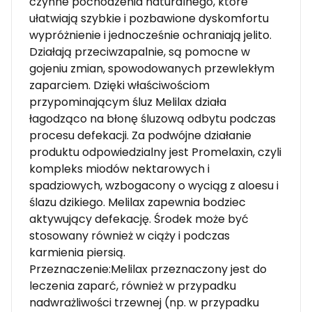
czynne pochodzenia naturalnego, które
ułatwiają szybkie i pozbawione dyskomfortu
wypróżnienie i jednocześnie ochraniają jelito.
Działają przeciwzapalnie, są pomocne w
gojeniu zmian, spowodowanych przewlekłym
zaparciem. Dzięki właściwościom
przypominającym śluz Melilax działa
łagodząco na błonę śluzową odbytu podczas
procesu defekacji. Za podwójne działanie
produktu odpowiedzialny jest Promelaxin, czyli
kompleks miodów nektarowych i
spadziowych, wzbogacony o wyciąg z aloesu i
ślazu dzikiego. Melilax zapewnia bodziec
aktywujący defekację. Środek może być
stosowany również w ciąży i podczas
karmienia piersią.
Przeznaczenie:Melilax przeznaczony jest do
leczenia zaparć, również w przypadku
nadwrażliwości trzewnej (np. w przypadku