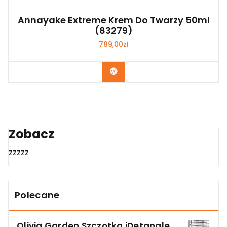
Annayake Extreme Krem Do Twarzy 50ml
(83279)
789,00
zł
Zobacz
Zobacz
zzzzz
Polecane
Olivia Garden Szczotka iDetangle