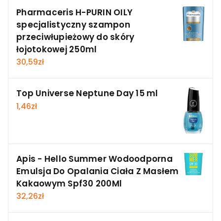
Pharmaceris H-PURIN OILY
specjalistyczny szampon
przeciwłupieżowy do skóry
łojotokowej 250ml
30,59
zł
Top Universe Neptune Day 15 ml
1,46
zł
Apis - Hello Summer Wodoodporna
Emulsja Do Opalania Ciała Z Masłem
Kakaowym Spf30 200Ml
32,26
zł