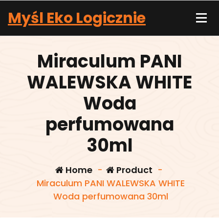
Skip
Myśl Eko Logicznie
to
content
Miraculum PANI
WALEWSKA WHITE
Woda
perfumowana
30ml
Home
-
Product
-
Miraculum PANI WALEWSKA WHITE
Woda perfumowana 30ml