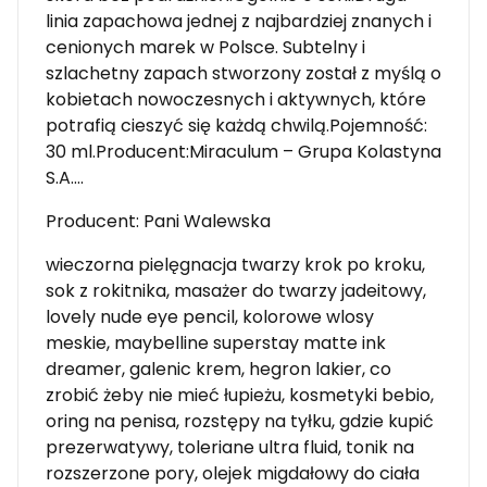
linia zapachowa jednej z najbardziej znanych i
cenionych marek w Polsce. Subtelny i
szlachetny zapach stworzony został z myślą o
kobietach nowoczesnych i aktywnych, które
potrafią cieszyć się każdą chwilą.Pojemność:
30 ml.Producent:Miraculum – Grupa Kolastyna
S.A….
Producent: Pani Walewska
wieczorna pielęgnacja twarzy krok po kroku,
sok z rokitnika, masażer do twarzy jadeitowy,
lovely nude eye pencil, kolorowe wlosy
meskie, maybelline superstay matte ink
dreamer, galenic krem, hegron lakier, co
zrobić żeby nie mieć łupieżu, kosmetyki bebio,
oring na penisa, rozstępy na tyłku, gdzie kupić
prezerwatywy, toleriane ultra fluid, tonik na
rozszerzone pory, olejek migdałowy do ciała