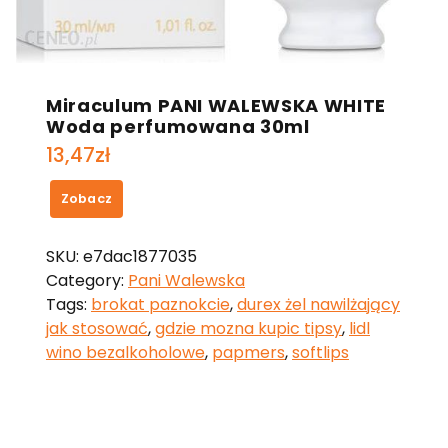
Miraculum PANI WALEWSKA WHITE
Woda perfumowana 30ml
13,47
zł
Zobacz
SKU:
e7dac1877035
Category:
Pani Walewska
Tags:
brokat paznokcie
,
durex żel nawilżający
jak stosować
,
gdzie mozna kupic tipsy
,
lidl
wino bezalkoholowe
,
papmers
,
softlips