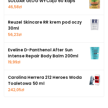
SOLGAR GŁÓG WYCIĄG 60 kaps
46,58
zł
Reuzel Skincare RR krem pod oczy
30ml
56,23
zł
Eveline D-Panthenol After Sun
Intense Repair Body Balm 200ml
19,99
zł
Carolina Herrera 212 Heroes Woda
Toaletowa 50 ml
242,05
zł