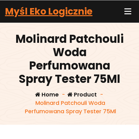
Skip
Myśl Eko Logicznie
to
content
Molinard Patchouli
Woda
Perfumowana
Spray Tester 75Ml
Home
-
Product
-
Molinard Patchouli Woda
Perfumowana Spray Tester 75Ml