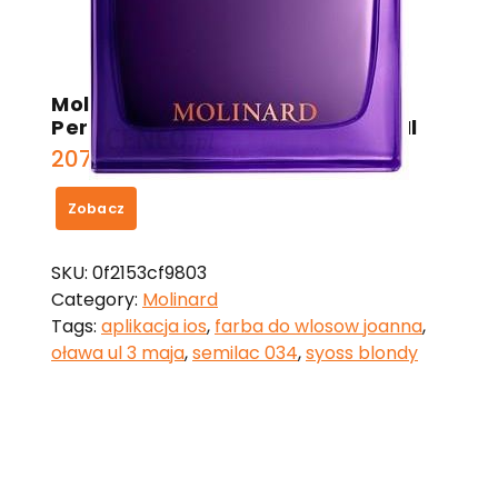
Molinard Patchouli Woda
Perfumowana Spray Tester 75Ml
207,00
zł
Zobacz
SKU:
0f2153cf9803
Category:
Molinard
Tags:
aplikacja ios
,
farba do wlosow joanna
,
oława ul 3 maja
,
semilac 034
,
syoss blondy