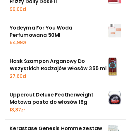
Frizzy Daily Dose II
99,00
zł
Yodeyma For You Woda
Perfumowana 50Ml
54,99
zł
Hask Szampon Arganowy Do
Wszystkich Rodzajów Włosów 355 ml
27,60
zł
Uppercut Deluxe Featherweight
Matowa pasta do włosów 18g
18,87
zł
Kerastase Genesis Homme zestaw