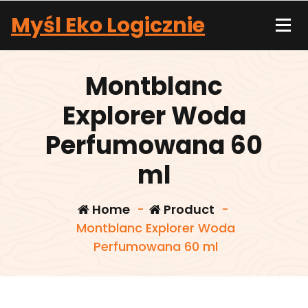
Skip
Myśl Eko Logicznie
to
content
Montblanc
Explorer Woda
Perfumowana 60
ml
Home
-
Product
-
Montblanc Explorer Woda
Perfumowana 60 ml