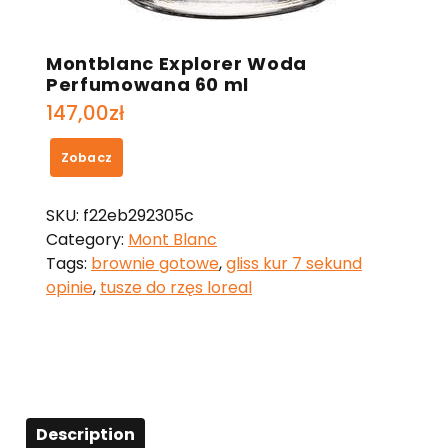
Montblanc Explorer Woda
Perfumowana 60 ml
147,00
zł
Zobacz
SKU:
f22eb292305c
Category:
Mont Blanc
Tags:
brownie gotowe
,
gliss kur 7 sekund
opinie
,
tusze do rzęs loreal
Description