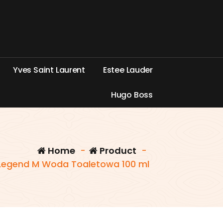
Y
v
e
s
S
a
i
n
t
L
a
u
r
e
n
t
E
s
t
e
e
L
a
u
d
e
r
H
u
g
o
B
o
s
s
Home
-
Product
-
Legend M Woda Toaletowa 100 ml