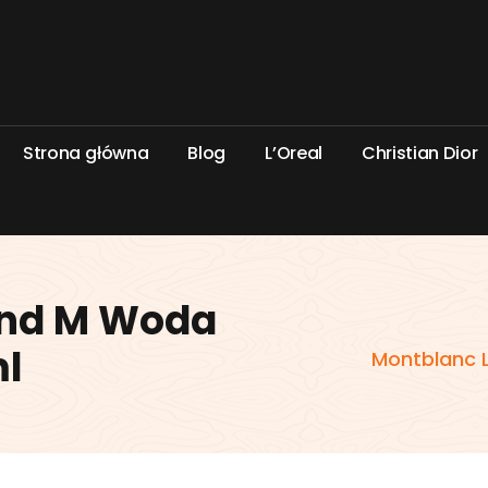
S
t
r
o
n
a
g
ł
ó
w
n
a
B
l
o
g
L
’
O
r
e
a
l
C
h
r
i
s
t
i
a
n
D
i
o
r
end M Woda
ml
Montblanc 