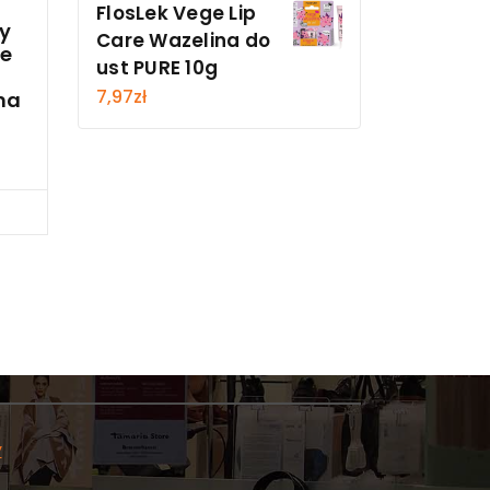
FlosLek Vege Lip
ty
Care Wazelina do
e
ust PURE 10g
7,97
zł
na
cz
y