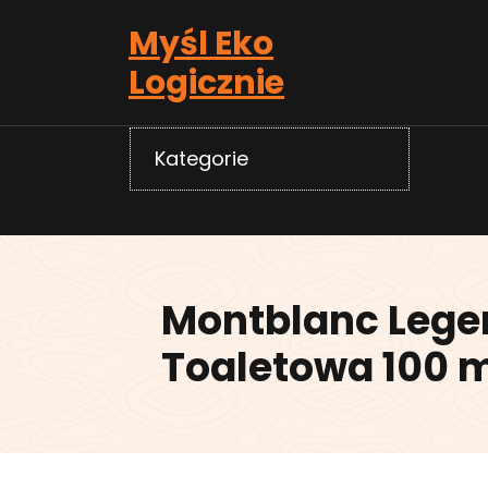
Skip
Myśl Eko
to
content
Logicznie
Kategorie
Montblanc Leg
Toaletowa 100 