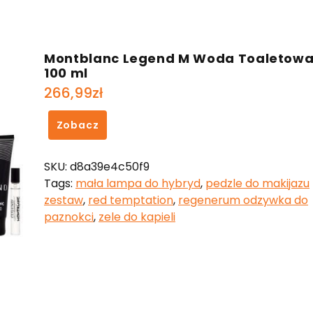
Montblanc Legend M Woda Toaletow
100 ml
266,99
zł
Zobacz
SKU:
d8a39e4c50f9
Tags:
mała lampa do hybryd
,
pedzle do makijazu
zestaw
,
red temptation
,
regenerum odzywka do
paznokci
,
zele do kapieli