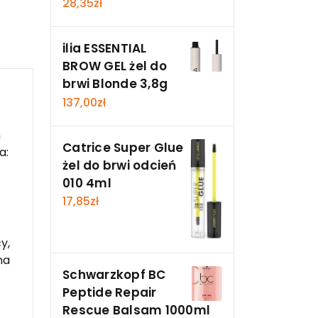
28,35
zł
ilia ESSENTIAL
BROW GEL żel do
brwi Blonde 3,8g
137,00
zł
n
Catrice Super Glue
a:
żel do brwi odcień
010 4ml
17,85
zł
y,
na
Schwarzkopf BC
Peptide Repair
Rescue Balsam 1000ml