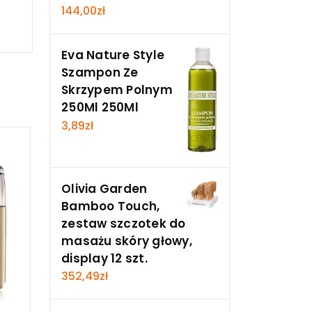
144,00
zł
Eva Nature Style
Szampon Ze
Skrzypem Polnym
250Ml 250Ml
3,89
zł
Olivia Garden
Bamboo Touch,
zestaw szczotek do
masażu skóry głowy,
display 12 szt.
352,49
zł