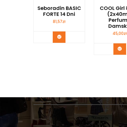
Seboradin BASIC
COOL Girl
FORTE 14 Dni
(2x40m
Perfu
81,57
zł
Damsk
45,00
zł
Zobacz
Zo