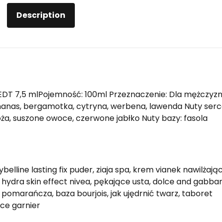
Description
+ EDT 7,5 mlPojemność: 100ml Przeznaczenie: Dla mężczyz
nanas, bergamotka, cytryna, werbena, lawenda Nuty serc
a, suszone owoce, czerwone jabłko Nuty bazy: fasola
elline lasting fix puder, ziaja spa, krem vianek nawilżając
 hydra skin effect nivea, pękające usta, dolce and gabba
a pomarańcza, baza bourjois, jak ujędrnić twarz, taboret
ce garnier