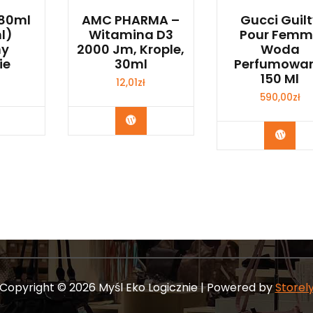
 80ml
AMC PHARMA –
Gucci Guil
l)
Witamina D3
Pour Femm
my
2000 Jm, Krople,
Woda
ie
30ml
Perfumowa
150 Ml
12,01
zł
590,00
zł
bacz
Zobacz
Zoba
Copyright © 2026 Myśl Eko Logicznie | Powered by
Storel