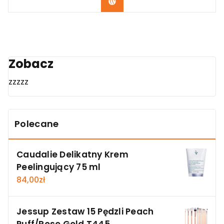
Zobacz
Zobacz
zzzzz
Polecane
Caudalie Delikatny Krem
Peelingujący 75 ml
84,00
zł
Jessup Zestaw 15 Pędzli Peach