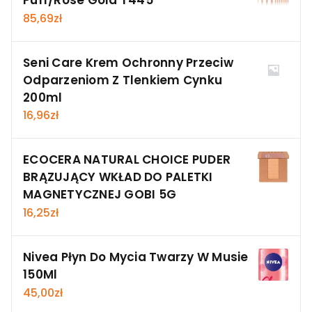
Puff/Rose Gold T445
85,69
zł
Seni Care Krem Ochronny Przeciw
Odparzeniom Z Tlenkiem Cynku
200ml
16,96
zł
ECOCERA NATURAL CHOICE PUDER
BRĄZUJĄCY WKŁAD DO PALETKI
MAGNETYCZNEJ GOBI 5G
16,25
zł
Nivea Płyn Do Mycia Twarzy W Musie
150Ml
45,00
zł