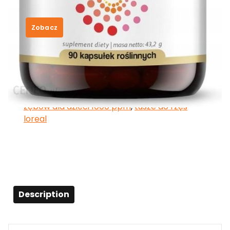
30,69
zł
Zobacz
SKU:
3a1ee268beb7
Category:
Yango
Tags:
one blade ostrza promocja
,
onlybio
szampon do włosów suchych
,
pasta do
zębów dla dzieci 1000 ppm
,
tusze do rzęs
loreal
Description