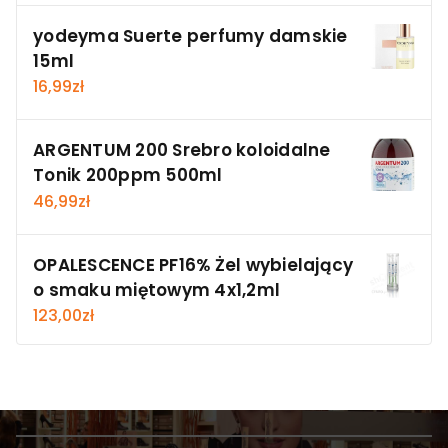
yodeyma Suerte perfumy damskie
15ml
16,99
zł
ARGENTUM 200 Srebro koloidalne
Tonik 200ppm 500ml
46,99
zł
OPALESCENCE PF16% Żel wybielający
o smaku miętowym 4x1,2ml
123,00
zł