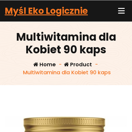
Skip
Myśl Eko Logicznie
to
content
Multiwitamina dla
Kobiet 90 kaps
Home
-
Product
-
Multiwitamina dla Kobiet 90 kaps