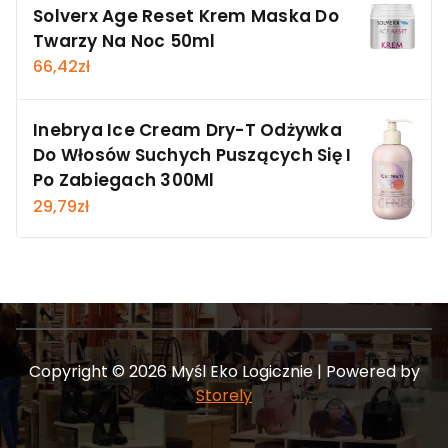
Solverx Age Reset Krem Maska Do
Twarzy Na Noc 50ml
66,42
zł
Inebrya Ice Cream Dry-T Odżywka
Do Włosów Suchych Puszących Się I
Po Zabiegach 300Ml
29,79
zł
Copyright © 2026 Myśl Eko Logicznie | Powered by
Storely