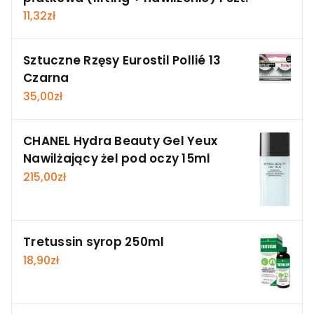
11,32
zł
Sztuczne Rzęsy Eurostil Pollié 13
Czarna
35,00
zł
CHANEL Hydra Beauty Gel Yeux
Nawilżający żel pod oczy 15ml
215,00
zł
Tretussin syrop 250ml
18,90
zł