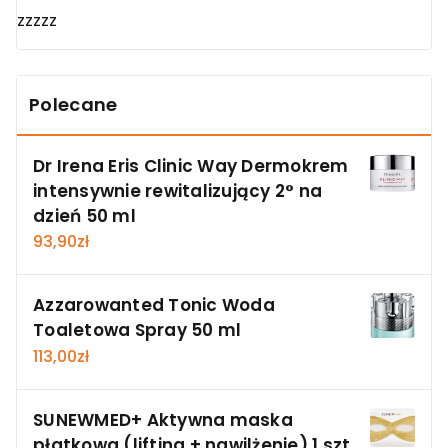
zzzzz
Polecane
Dr Irena Eris Clinic Way Dermokrem
intensywnie rewitalizujący 2° na
dzień 50 ml
93,90
zł
Azzarowanted Tonic Woda
Toaletowa Spray 50 ml
113,00
zł
SUNEWMED+ Aktywna maska
płatkowa (lifting + nawilżenie) 1 szt.