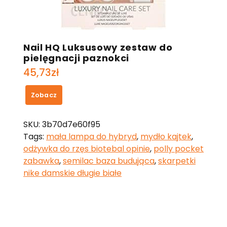
Nail HQ Luksusowy zestaw do
pielęgnacji paznokci
45,73
zł
Zobacz
SKU:
3b70d7e60f95
Tags:
mała lampa do hybryd
,
mydło kajtek
,
odżywka do rzęs biotebal opinie
,
polly pocket
zabawka
,
semilac baza budująca
,
skarpetki
nike damskie długie białe