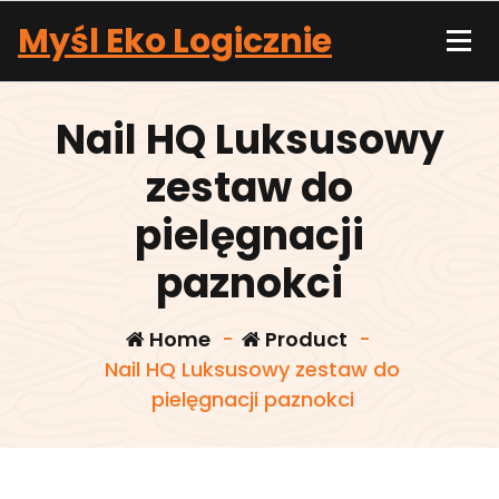
Skip
Myśl Eko Logicznie
to
content
Nail HQ Luksusowy
zestaw do
pielęgnacji
paznokci
Home
-
Product
-
Nail HQ Luksusowy zestaw do
pielęgnacji paznokci