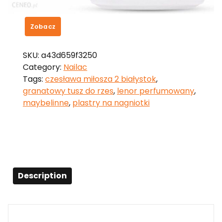
35,00
zł
Zobacz
SKU:
a43d659f3250
Category:
Nailac
Tags:
czesława miłosza 2 białystok
,
granatowy tusz do rzes
,
lenor perfumowany
,
maybelinne
,
plastry na nagniotki
Description