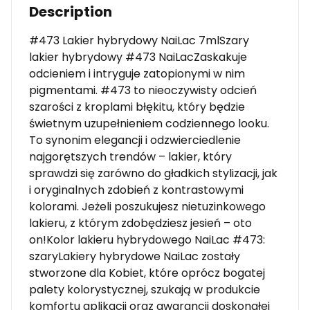
Description
#473 Lakier hybrydowy NaiLac 7mlSzary
lakier hybrydowy #473 NaiLacZaskakuje
odcieniem i intryguje zatopionymi w nim
pigmentami. #473 to nieoczywisty odcień
szarości z kroplami błękitu, który będzie
świetnym uzupełnieniem codziennego looku.
To synonim elegancji i odzwierciedlenie
najgorętszych trendów – lakier, który
sprawdzi się zarówno do gładkich stylizacji, jak
i oryginalnych zdobień z kontrastowymi
kolorami. Jeżeli poszukujesz nietuzinkowego
lakieru, z którym zdobędziesz jesień – oto
on!Kolor lakieru hybrydowego NaiLac #473:
szaryLakiery hybrydowe NaiLac zostały
stworzone dla Kobiet, które oprócz bogatej
palety kolorystycznej, szukają w produkcie
komfortu aplikacji oraz gwarancji doskonałej