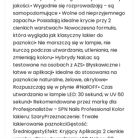
jakości.• Wygodnie się rozprowadzają – są
samopoziomujące • Wolne od nieprzyjemnego
zapachu• Posiadają idealne krycie przy 2
cienkich warstwach• Nowoczesna formuła,
która wygląda jak klasyczny lakier do
paznokci• Nie marszczą się w lampie, nie
kurczą podczas utwardzania, utleniania, nie
zmieniają koloru• Hybrydy NaiLac są
testowane na osobach z AZS• Błyskawiczne i
łatwe w aplikacji• Idealne do stosowania na
paznokcie naturalne, żelowe, akrylowe•
Rozpuszczają się w płynie #NailOFF• Czas
utwardzania w lampie LED: 30 sekund, w UV 60
sekund• Rekomendowane przez markę dla
Profesjonalistów – SPN Nails Professional Kolor
lakieru: SzaryPrzeznaczenie: Trwałe
lakierowanie paznokciGęstość:
ŚredniogęstyEfekt: Kryjący Aplikacja: 2 cienkie