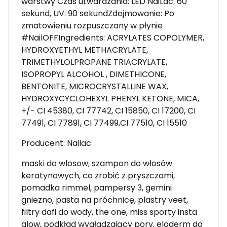
warstwy Czas utwardzania: LED NaiLac: 60
sekund, UV: 90 sekundZdejmowanie: Po
zmatowieniu rozpuszczany w płynie
#NailOFFIngredients: ACRYLATES COPOLYMER,
HYDROXYETHYL METHACRYLATE,
TRIMETHYLOLPROPANE TRIACRYLATE,
ISOPROPYL ALCOHOL , DIMETHICONE,
BENTONITE, MICROCRYSTALLINE WAX,
HYDROXYCYCLOHEXYL PHENYL KETONE, MICA,
+/- CI 45380, CI 77742, CI 15850, CI 17200, CI
77491, CI 77891, CI 77499,CI 77510, CI 15510
Producent: Nailac
maski do wlosow, szampon do włosów
keratynowych, co zrobić z pryszczami,
pomadka rimmel, pampersy 3, gemini
gniezno, pasta na próchnicę, plastry veet,
filtry dafi do wody, the one, miss sporty insta
glow, podkład wygładzający pory, eloderm do