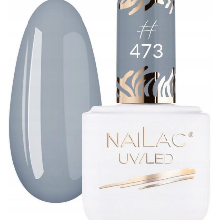
Nailac #473 Lakier hybrydowy 7ml