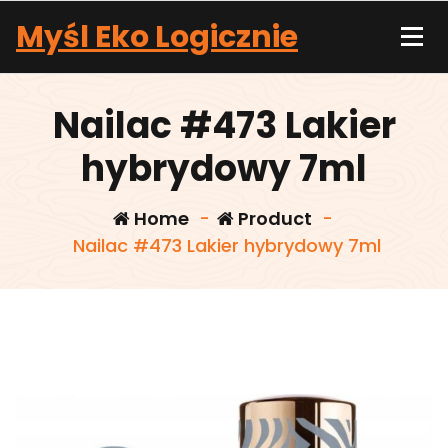
Skip
Myśl Eko Logicznie
to
content
Nailac #473 Lakier
hybrydowy 7ml
Home
-
Product
-
Nailac #473 Lakier hybrydowy 7ml