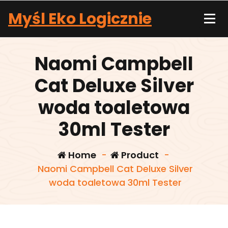
Skip
Myśl Eko Logicznie
to
content
Naomi Campbell
Cat Deluxe Silver
woda toaletowa
30ml Tester
Home
-
Product
-
Naomi Campbell Cat Deluxe Silver
woda toaletowa 30ml Tester