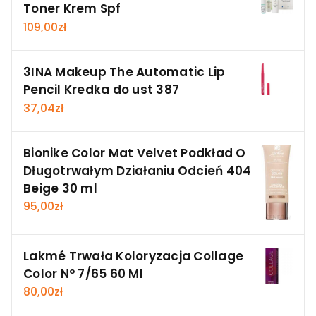
Toner Krem Spf
109,00
zł
3INA Makeup The Automatic Lip
Pencil Kredka do ust 387
37,04
zł
Bionike Color Mat Velvet Podkład O
Długotrwałym Działaniu Odcień 404
Beige 30 ml
95,00
zł
Lakmé Trwała Koloryzacja Collage
Color Nº 7/65 60 Ml
80,00
zł