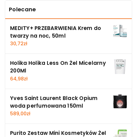
Polecane
MEDITY+ PRZEBARWIENIA Krem do
twarzy na noc, 50ml
30,72
zł
Holika Holika Less On Żel Micelarny
200Ml
64,98
zł
Yves Saint Laurent Black Opium
woda perfumowana 150ml
589,00
zł
Purito Zestaw Mini Kosmetyków Żel