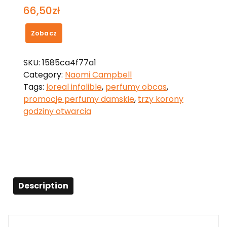
66,50
zł
Zobacz
SKU:
1585ca4f77a1
Category:
Naomi Campbell
Tags:
loreal infalible
,
perfumy obcas
,
promocje perfumy damskie
,
trzy korony
godziny otwarcia
Description