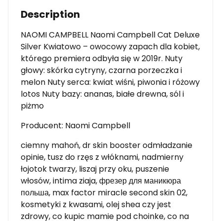
Description
NAOMI CAMPBELL Naomi Campbell Cat Deluxe
Silver Kwiatowo – owocowy zapach dla kobiet,
którego premiera odbyła się w 2019r. Nuty
głowy: skórka cytryny, czarna porzeczka i
melon Nuty serca: kwiat wiśni, piwonia i różowy
lotos Nuty bazy: ananas, białe drewna, sól i
piżmo
Producent: Naomi Campbell
ciemny mahoń, dr skin booster odmładzanie
opinie, tusz do rzęs z włóknami, nadmierny
łojotok twarzy, liszaj przy oku, puszenie
włosów, intima ziaja, фрезер для маникюра
польша, max factor miracle second skin 02,
kosmetyki z kwasami, olej shea czy jest
zdrowy, co kupic mamie pod choinke, co na