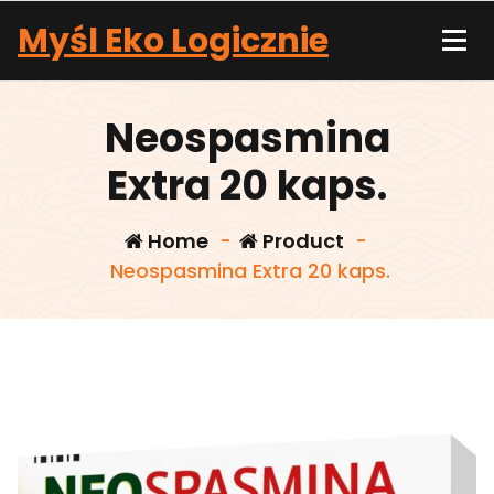
Skip
Myśl Eko Logicznie
to
content
Neospasmina
Extra 20 kaps.
Home
-
Product
-
Neospasmina Extra 20 kaps.