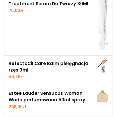
Treatment Serum Do Twarzy 30Ml
75,00
zł
RefectoCil Care Balm pielęgnacja
rzęs 9ml
54,79
zł
Estee Lauder Sensuous Woman
Woda perfumowana 50ml spray
299,00
zł