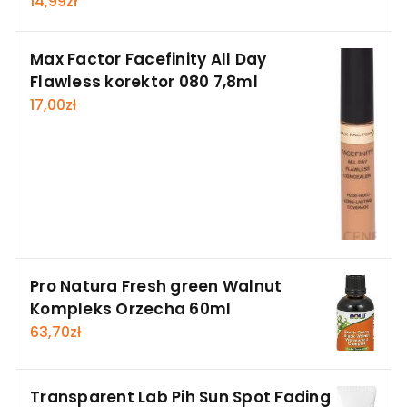
14,99
zł
Max Factor Facefinity All Day
Flawless korektor 080 7,8ml
17,00
zł
Pro Natura Fresh green Walnut
Kompleks Orzecha 60ml
63,70
zł
Transparent Lab Pih Sun Spot Fading