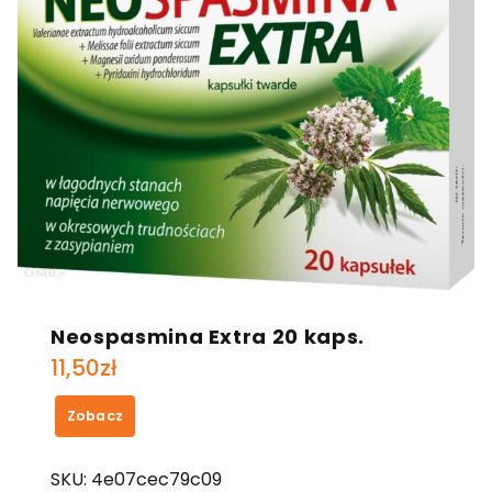
Neospasmina Extra 20 kaps.
11,50
zł
Zobacz
SKU:
4e07cec79c09