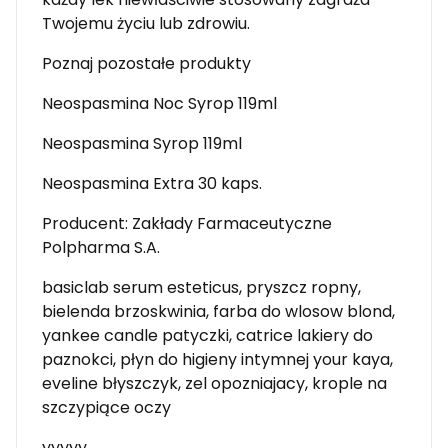
Twojemu życiu lub zdrowiu.
Poznaj pozostałe produkty
Neospasmina Noc Syrop 119ml
Neospasmina Syrop 119ml
Neospasmina Extra 30 kaps.
Producent: Zakłady Farmaceutyczne
Polpharma S.A.
basiclab serum esteticus, pryszcz ropny,
bielenda brzoskwinia, farba do wlosow blond,
yankee candle patyczki, catrice lakiery do
paznokci, płyn do higieny intymnej your kaya,
eveline błyszczyk, zel opozniajacy, krople na
szczypiące oczy
yyyyy