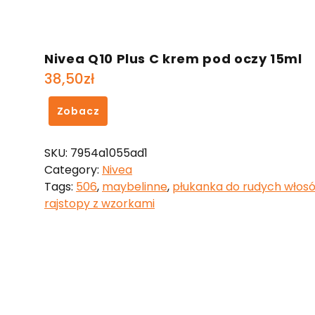
Nivea Q10 Plus C krem pod oczy 15ml
38,50
zł
Zobacz
SKU:
7954a1055ad1
Category:
Nivea
Tags:
506
,
maybelinne
,
płukanka do rudych włos
rajstopy z wzorkami