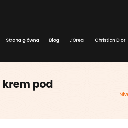
S
t
r
o
n
a
g
ł
ó
w
n
a
B
l
o
g
L
’
O
r
e
a
l
C
h
r
i
s
t
i
a
n
D
i
o
r
C krem pod
Niv