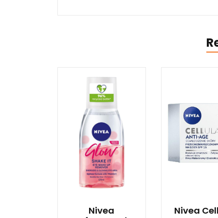
R
Nivea
Nivea Cel