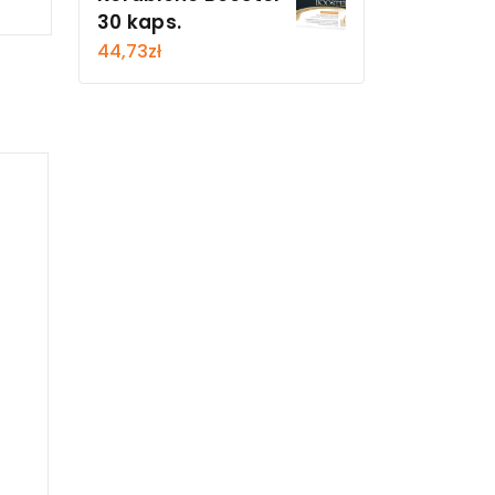
30 kaps.
44,73
zł