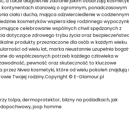
ć, a także długoletnie zaufanie jakim obdarzają kosmetyk
ich kontynentach stanowią o ogromnym, ponadczasowym
monia ciała i ducha, mająca odzwierciedlenie w codziennym
dziedzinie kosmetyków wspiera ideę rodzinnego wypoczyn
omujące celebrowanie wspólnych chwil spędzanych z
ęcia dotyczące zdrowego trybu życia oraz bezpieczeństw
nikalne produkty przeznaczone dla osób w każdym wieku.
larności od wielu lat, marka nieustannie uzupełnia bogat
ane do współczesnych potrzeb każdego człowieka w
 Niezawodność, pewność oraz skuteczność to kluczowe
przez Nivea kosmetyki, które od wielu pokoleń znajdują 
drowie Twojej rodziny.Copyright © E-Glamour.pl
rzy tolpa, dermoprotektor, blizny na pośladkach, jak
ator dopochwowy, joop homme