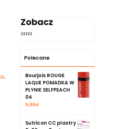
Zobacz
zzzzz
Polecane
Bourjois ROUGE
ów
,
LAQUE POMADKA W
PŁYNIE SELFPEACH
04
9,99
zł
Sutricon CC plastry