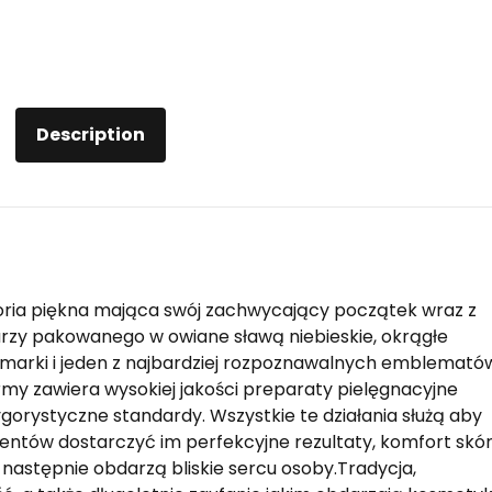
Description
toria piękna mająca swój zachwycający początek wraz z
zy pakowanego w owiane sławą niebieskie, okrągłe
a marki i jeden z najbardziej rozpoznawalnych emblemató
irmy zawiera wysokiej jakości preparaty pielęgnacyjne
gorystyczne standardy. Wszystkie te działania służą aby
entów dostarczyć im perfekcyjne rezultaty, komfort skó
następnie obdarzą bliskie sercu osoby.Tradycja,