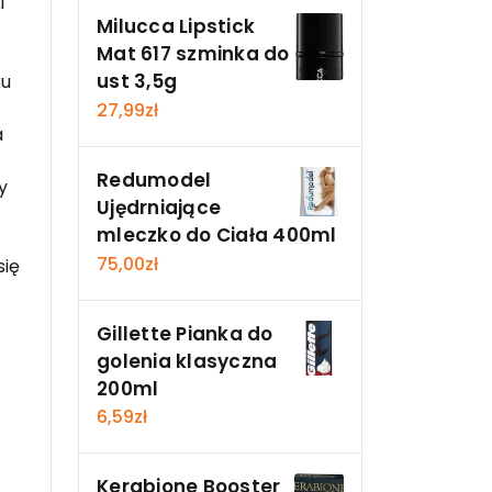
i
Milucca Lipstick
Mat 617 szminka do
ust 3,5g
ku
27,99
zł
a
Redumodel
y
Ujędrniające
mleczko do Ciała 400ml
75,00
zł
się
Gillette Pianka do
golenia klasyczna
200ml
6,59
zł
Kerabione Booster