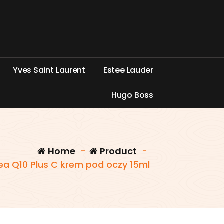
Y
v
e
s
S
a
i
n
t
L
a
u
r
e
n
t
E
s
t
e
e
L
a
u
d
e
r
H
u
g
o
B
o
s
s
Home
-
Product
-
ea Q10 Plus C krem pod oczy 15ml