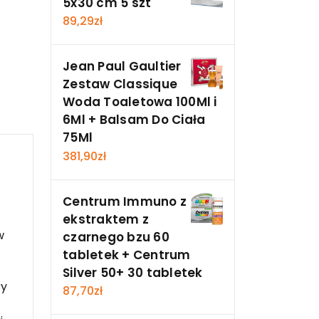
5x30 cm 5 szt
89,29
zł
Jean Paul Gaultier
Zestaw Classique
Woda Toaletowa 100Ml i
6Ml + Balsam Do Ciała
75Ml
381,90
zł
Centrum Immuno z
ekstraktem z
w
czarnego bzu 60
tabletek + Centrum
Silver 50+ 30 tabletek
ry
87,70
zł