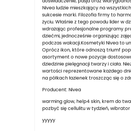
doświadczenie, pasja oraz wiarygodnoś
Nivea ludzie mieszkający na wszystk
sukcesie marki. Filozofia firmy to har
życiu. Właśnie z tego powodu lider w 
wdrażając profesjonalne programy pr
dziećmi, jednocześnie organizując zaj
podczas wakacji.Kosmetyki Nivea to u
Oprócz ikon, które odnoszą triumf popu
asortyment o nowe pozycje dostosow
dziedzinie pielęgnacji twarzy i ciała.
wartości reprezentowane każdego dnia 
na półkach łazienek troszcząc się o z
Producent: Nivea
warming glow, help4 skin, krem do twa
pozbyć się cellulitu w tydzień, wibr
yyyyy