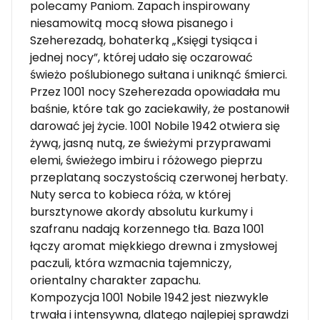
polecamy Paniom. Zapach inspirowany
niesamowitą mocą słowa pisanego i
Szeherezadą, bohaterką „Księgi tysiąca i
jednej nocy”, której udało się oczarować
świeżo poślubionego sułtana i uniknąć śmierci.
Przez 1001 nocy Szeherezada opowiadała mu
baśnie, które tak go zaciekawiły, że postanowił
darować jej życie. 1001 Nobile 1942 otwiera się
żywą, jasną nutą, ze świeżymi przyprawami
elemi, świeżego imbiru i różowego pieprzu
przeplataną soczystością czerwonej herbaty.
Nuty serca to kobieca róża, w której
bursztynowe akordy absolutu kurkumy i
szafranu nadają korzennego tła. Baza 1001
łączy aromat miękkiego drewna i zmysłowej
paczuli, która wzmacnia tajemniczy,
orientalny charakter zapachu.
Kompozycja 1001 Nobile 1942 jest niezwykle
trwała i intensywna, dlatego najlepiej sprawdzi