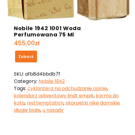
Nobile 1942 1001 Woda
Perfumowana 75 Ml
455,00
zł
Zobacz
SKU:
afb8d4bbdb7f
Category:
Nobile 1942
Tags:
cyklantera na odchudzanie opinie
,
kalendarz adwentowy lindt empik
,
karma do
kota
,
red temptation
,
skarpetki nike damskie
długie białe
,
u nasady