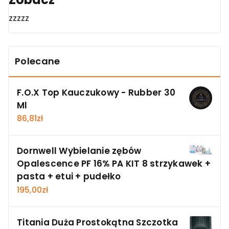
zzzzz
Polecane
F.O.X Top Kauczukowy - Rubber 30
Ml
86,81
zł
Dornwell Wybielanie zębów
Opalescence PF 16% PA KIT 8 strzykawek +
pasta + etui + pudełko
195,00
zł
Titania Duża Prostokątna Szczotka