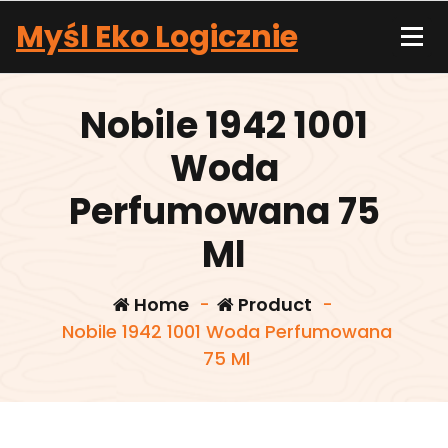
Skip
Myśl Eko Logicznie
to
content
Nobile 1942 1001
Woda
Perfumowana 75
Ml
Home
-
Product
-
Nobile 1942 1001 Woda Perfumowana
75 Ml