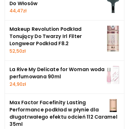
Do Włosów
44,47
zł
Makeup Revolution Podkład
Tonujący Do Twarzy Irl Filter
Longwear Podkład F8.2
52,50
zł
La Rive My Delicate for Woman woda
perfumowana 90ml
24,90
zł
Max Factor Facefinity Lasting
Performance podkład w płynie dla
długotrwałego efektu odcień 112 Caramel
35ml