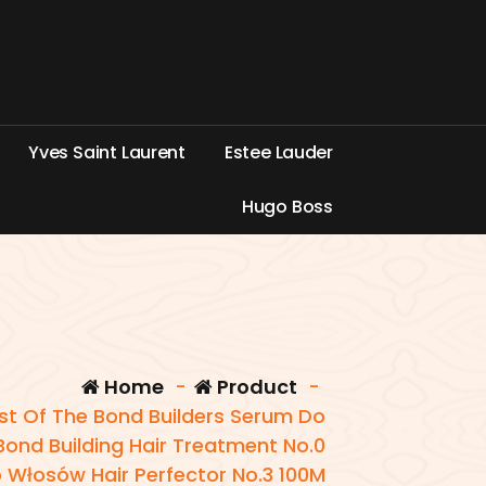
Y
v
e
s
S
a
i
n
t
L
a
u
r
e
n
t
E
s
t
e
e
L
a
u
d
e
r
H
u
g
o
B
o
s
s
Home
-
Product
-
st Of The Bond Builders Serum Do
Bond Building Hair Treatment No.0
 Włosów Hair Perfector No.3 100M