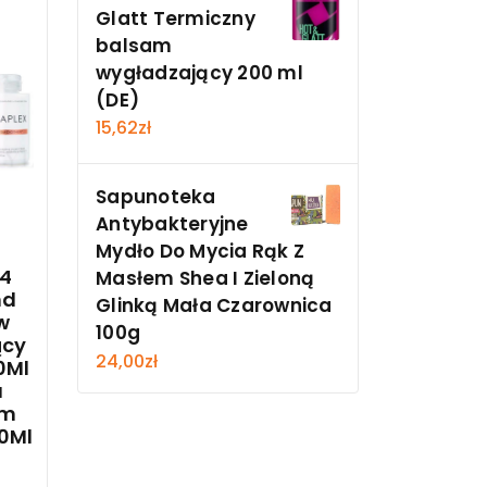
Glatt Termiczny
balsam
wygładzający 200 ml
(DE)
15,62
zł
Sapunoteka
Antybakteryjne
Mydło Do Mycia Rąk Z
.4
Masłem Shea I Zieloną
nd
Glinką Mała Czarownica
w
100g
ący
24,00
zł
0Ml
a
em
00Ml