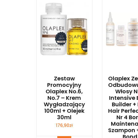
Zestaw
Olaplex Z
Promocyjny
Odbudowu
Olaplex No.6,
Włosy N
No.7 – Krem
Intensive
Wygładzający
Builder + 
100ml + Olejek
Hair Perfe
30ml
Nr 4 Bo
Mainten
176,90
zł
Szampon +
Bond