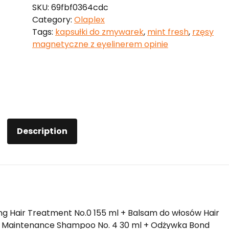
SKU:
69fbf0364cdc
Category:
Olaplex
Tags:
kapsułki do zmywarek
,
mint fresh
,
rzęsy
magnetyczne z eyelinerem opinie
Description
ng Hair Treatment No.0 155 ml + Balsam do włosów Hair
d Maintenance Shampoo No. 4 30 ml + Odżywka Bond