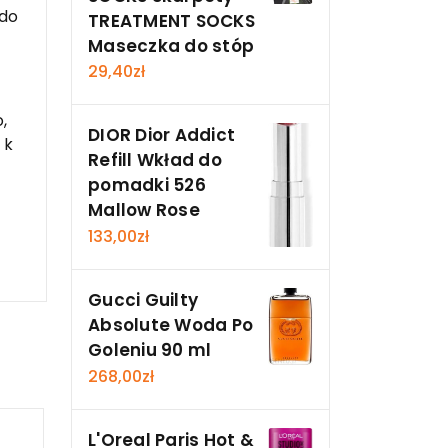
 do
TREATMENT SOCKS
Maseczka do stóp
29,40
zł
,
DIOR Dior Addict
 k
Refill Wkład do
pomadki 526
Mallow Rose
133,00
zł
Gucci Guilty
Absolute Woda Po
Goleniu 90 ml
268,00
zł
L'Oreal Paris Hot &