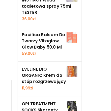
INSTINCT woda
toaletowa spray 75ml
TESTER
36,00
zł
Pacifica Balsam Do
Twarzy Vitaglow
Glow Baby 50.0 Ml
59,00
zł
EVELINE BIO
ORGANIC Krem do
stóp rozgrzewający
11,99
zł
OPI TREATMENT
SOCKS Skarpety