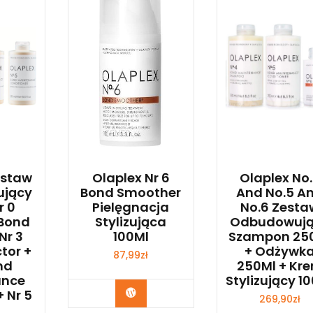
estaw
Olaplex Nr 6
Olaplex No
jący
Bond Smoother
And No.5 A
r 0
Pielęgnacja
No.6 Zesta
 Bond
Stylizująca
Odbudowuj
Nr 3
100Ml
Szampon 25
ctor +
+ Odżywk
87,99
zł
nd
250Ml + Kr
ance
Stylizujący 1
Zobacz
 Nr 5
269,90
zł