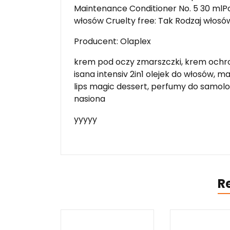
Maintenance Conditioner No. 5 30 mlPo
włosów Cruelty free: Tak Rodzaj włosó
Producent: Olaplex
krem pod oczy zmarszczki, krem ochro
isana intensiv 2in1 olejek do włosów, m
lips magic dessert, perfumy do samolo
nasiona
yyyyy
R