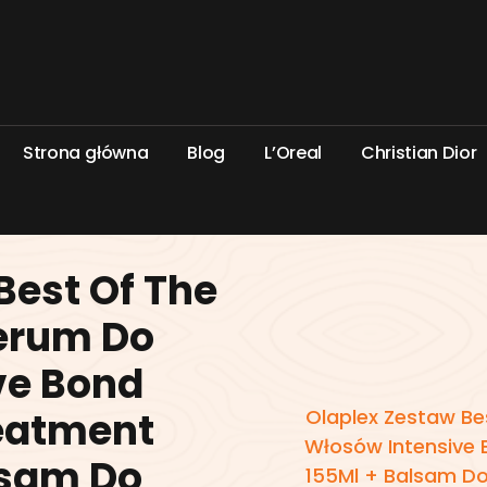
S
t
r
o
n
a
g
ł
ó
w
n
a
B
l
o
g
L
’
O
r
e
a
l
C
h
r
i
s
t
i
a
n
D
i
o
r
Best Of The
Serum Do
ve Bond
Olaplex Zestaw Be
reatment
Włosów Intensive 
lsam Do
155Ml + Balsam Do