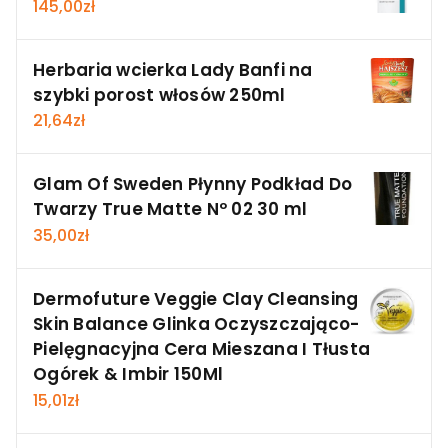
145,00
zł
Herbaria wcierka Lady Banfi na
szybki porost włosów 250ml
21,64
zł
Glam Of Sweden Płynny Podkład Do
Twarzy True Matte Nº 02 30 ml
35,00
zł
Dermofuture Veggie Clay Cleansing
Skin Balance Glinka Oczyszczająco-
Pielęgnacyjna Cera Mieszana I Tłusta
Ogórek & Imbir 150Ml
15,01
zł