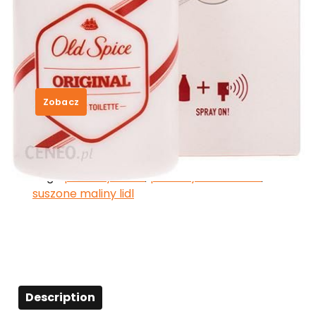
Old Spice Original Woda
Toaletowa 100 ml Spray
40,50
zł
Zobacz
SKU:
8f12928814a4
Category:
Old Spice
Tags:
perfumy roma
,
pieluchy dla dziecka
,
suszone maliny lidl
Description