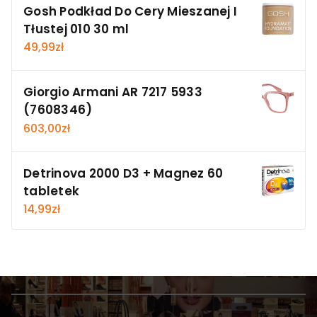
Gosh Podkład Do Cery Mieszanej I
Tłustej 010 30 ml
49,99
zł
Giorgio Armani AR 7217 5933
(7608346)
603,00
zł
Detrinova 2000 D3 + Magnez 60
tabletek
14,99
zł