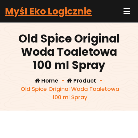
Skip
Myśl Eko Logicznie
to
content
Old Spice Original
Woda Toaletowa
100 ml Spray
Home
-
Product
-
Old Spice Original Woda Toaletowa
100 ml Spray