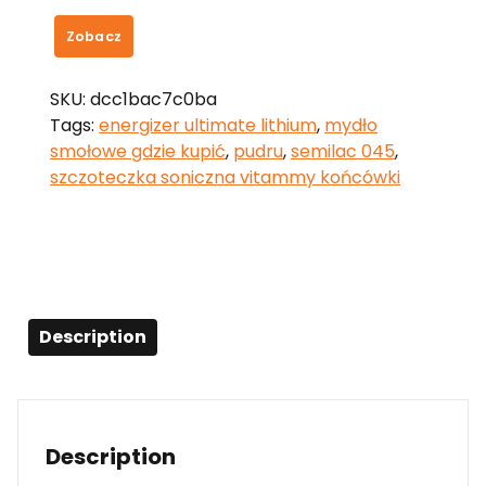
Zobacz
SKU:
dcc1bac7c0ba
Tags:
energizer ultimate lithium
,
mydło
smołowe gdzie kupić
,
pudru
,
semilac 045
,
szczoteczka soniczna vitammy końcówki
Description
Description