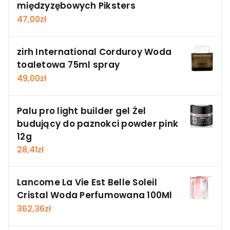
międzyzębowych Piksters
47,00
zł
zirh International Corduroy Woda
toaletowa 75ml spray
49,00
zł
Palu pro light builder gel Żel
budujący do paznokci powder pink
12g
28,41
zł
Lancome La Vie Est Belle Soleil
Cristal Woda Perfumowana 100Ml
362,36
zł