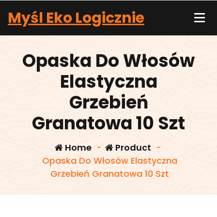
Skip
Myśl Eko Logicznie
to
content
Opaska Do Włosów
Elastyczna
Grzebień
Granatowa 10 Szt
Home
-
Product
-
Opaska Do Włosów Elastyczna
Grzebień Granatowa 10 Szt