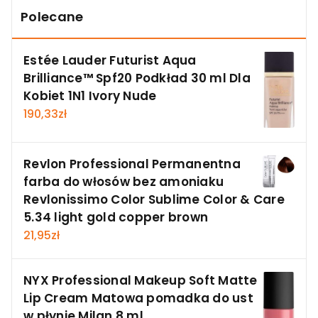
Polecane
Estée Lauder Futurist Aqua
Brilliance™ Spf20 Podkład 30 ml Dla
Kobiet 1N1 Ivory Nude
190,33
zł
Revlon Professional Permanentna
farba do włosów bez amoniaku
Revlonissimo Color Sublime Color & Care
5.34 light gold copper brown
21,95
zł
NYX Professional Makeup Soft Matte
Lip Cream Matowa pomadka do ust
w płynie Milan 8 ml