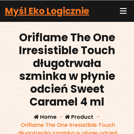
Skip
Myśl Eko Logicznie
to
content
Oriflame The One
Irresistible Touch
długotrwała
szminka w płynie
odcień Sweet
Caramel 4 ml
Home
-
Product
-
Oriflame The One Irresistible Touch
długotrwała szminka w płynie odcień