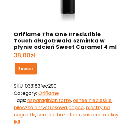
Oriflame The One Irresistible
Touch długotrwała szminka w
płynie odcień Sweet Caramel 4 ml
38,00
zł
Zobacz
SKU:
033183fec290
Category:
Oriflame
Tags:
asparaginian forte
,
oshee niebieskie
,
piłeczka antystresowa pepco
,
plastry na
nagniotki
,
semilac baza fiber
,
suszone maliny
lidl