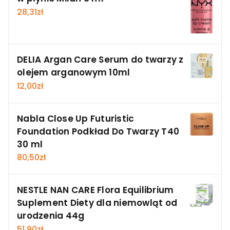
28,31
zł
DELIA Argan Care Serum do twarzy z
olejem arganowym 10ml
12,00
zł
Nabla Close Up Futuristic
Foundation Podkład Do Twarzy T40
30 ml
80,50
zł
NESTLE NAN CARE Flora Equilibrium
Suplement Diety dla niemowląt od
urodzenia 44g
51,90
zł