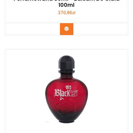
100ml
370,96
zł
Zobacz