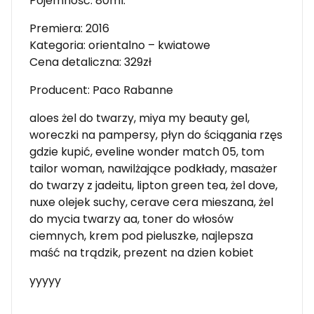
Pojemność: 80ml.
Premiera: 2016
Kategoria: orientalno – kwiatowe
Cena detaliczna: 329zł
Producent: Paco Rabanne
aloes żel do twarzy, miya my beauty gel,
woreczki na pampersy, płyn do ściągania rzęs
gdzie kupić, eveline wonder match 05, tom
tailor woman, nawilżające podkłady, masażer
do twarzy z jadeitu, lipton green tea, żel dove,
nuxe olejek suchy, cerave cera mieszana, żel
do mycia twarzy aa, toner do włosów
ciemnych, krem pod pieluszke, najlepsza
maść na trądzik, prezent na dzien kobiet
yyyyy