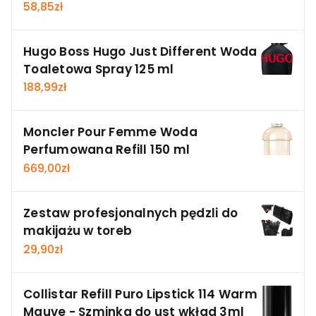
58,85
zł
Hugo Boss Hugo Just Different Woda
Toaletowa Spray 125 ml
188,99
zł
Moncler Pour Femme Woda
Perfumowana Refill 150 ml
669,00
zł
Zestaw profesjonalnych pędzli do
makijażu w toreb
29,90
zł
Collistar Refill Puro Lipstick 114 Warm
Mauve - Szminka do ust wkład 3ml