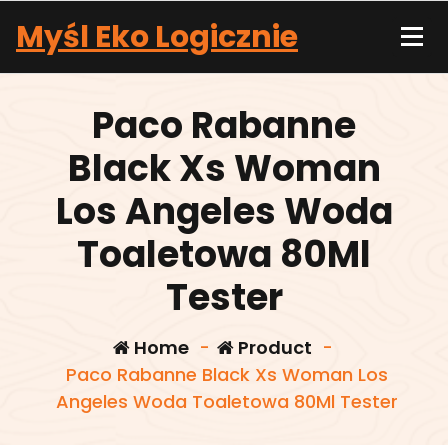
Skip
Myśl Eko Logicznie
to
content
Paco Rabanne
Black Xs Woman
Los Angeles Woda
Toaletowa 80Ml
Tester
Home
-
Product
-
Paco Rabanne Black Xs Woman Los
Angeles Woda Toaletowa 80Ml Tester