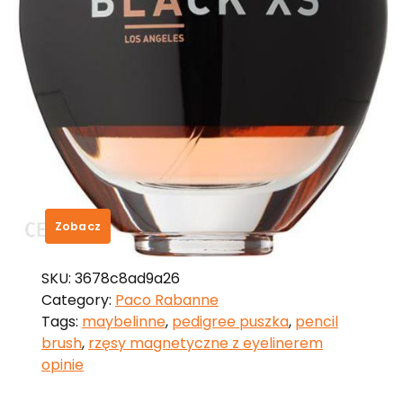
Paco Rabanne Black Xs Woman
Los Angeles Woda Toaletowa 80Ml
Tester
139,20
zł
Zobacz
SKU:
3678c8ad9a26
Category:
Paco Rabanne
Tags:
maybelinne
,
pedigree puszka
,
pencil
brush
,
rzęsy magnetyczne z eyelinerem
opinie