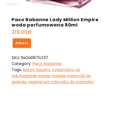
Paco Rabanne Lady Million Empire
woda perfumowana 80ml
319,00
zł
Zobacz
SKU:
6e2a0871c137
Category:
Paco Rabanne
Tags:
baton bounty
,
cyklantera na
odchudzanie opinie
,
męskie maszynki do
golenia
,
regenerum odzywka do paznokci