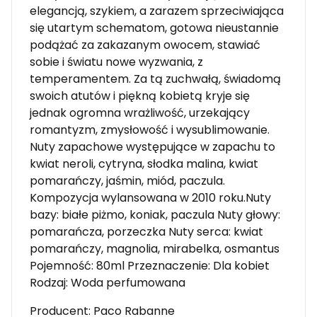
elegancją, szykiem, a zarazem sprzeciwiająca
się utartym schematom, gotowa nieustannie
podążać za zakazanym owocem, stawiać
sobie i światu nowe wyzwania, z
temperamentem. Za tą zuchwałą, świadomą
swoich atutów i piękną kobietą kryje się
jednak ogromna wrażliwość, urzekający
romantyzm, zmysłowość i wysublimowanie.
Nuty zapachowe występujące w zapachu to
kwiat neroli, cytryna, słodka malina, kwiat
pomarańczy, jaśmin, miód, paczula.
Kompozycja wylansowana w 2010 roku.Nuty
bazy: białe piżmo, koniak, paczula Nuty głowy:
pomarańcza, porzeczka Nuty serca: kwiat
pomarańczy, magnolia, mirabelka, osmantus
Pojemność: 80ml Przeznaczenie: Dla kobiet
Rodzaj: Woda perfumowana
Producent: Paco Rabanne