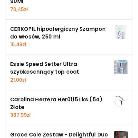
90Ml
70,45
zł
CERKOPIL hipoalergiczny Szampon
do włosów, 250 ml
15,49
zł
Essie Speed Setter Ultra
szybkoschnący top coat
21,00
zł
Carolina Herrera Her0115 Lks (54)
Złote
387,99
zł
Grace Cole Zestaw - Delightful Duo