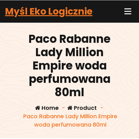
Skip
Myśl Eko Logicznie
to
content
Paco Rabanne
Lady Million
Empire woda
perfumowana
80ml
Home
-
Product
-
Paco Rabanne Lady Million Empire
woda perfumowana 80ml