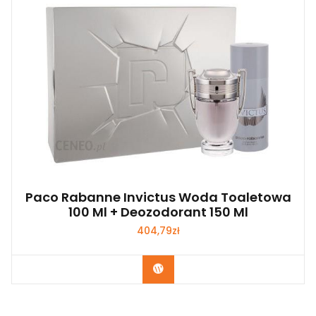
Paco Rabanne Invictus Woda Toaletowa
100 Ml + Deozodorant 150 Ml
404,79
zł
Zobacz