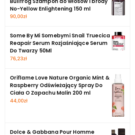
Bullfrog Szampon do włosów i brody
No-Yellow Enlightening 150 ml
90,00
zł
Some By Mi Somebymi Snail Truecica
Reapair Serum Rozjaśniające Serum
Do Twarzy 50Ml
76,23
zł
Oriflame Love Nature Organic Mint &
Raspberry Odświeżający Spray Do
Ciała O Zapachu Malin 200 ml
44,00
zł
Dolce & Gabbana Pour Homme