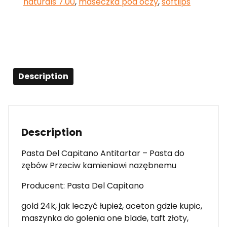
naturals 7.00
,
maseczka pod oczy
,
softlips
Description
Description
Pasta Del Capitano Antitartar – Pasta do
zębów Przeciw kamieniowi nazębnemu
Producent: Pasta Del Capitano
gold 24k, jak leczyć łupież, aceton gdzie kupic,
maszynka do golenia one blade, taft złoty,