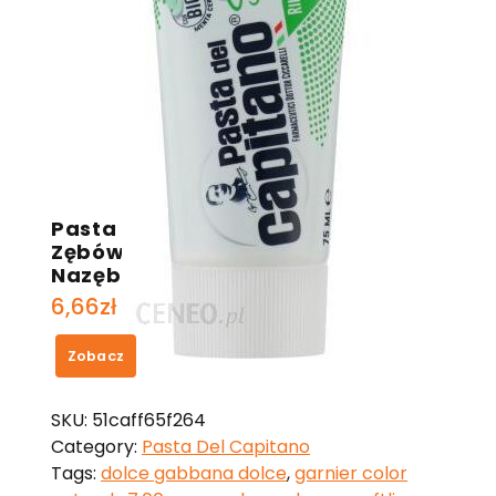
Pasta Del Capitano Pasta Do
Zębów Przeciw Kamieniowi
Nazębnemu Antitartar 75 Ml
6,66
zł
Zobacz
SKU:
51caff65f264
Category:
Pasta Del Capitano
Tags:
dolce gabbana dolce
,
garnier color