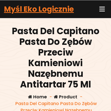
Skip
Myśl Eko Logicznie
to
content
Pasta Del Capitano
Pasta Do Zębów
Przeciw
Kamieniowi
Nazębnemu
Antitartar 75 Ml
Home
-
Product
-
Pasta Del Capitano Pasta Do Zębów
Przeciw Kamieniowi Nazębnemu