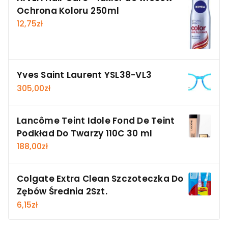
Ochrona Koloru 250ml
12,75
zł
Yves Saint Laurent YSL38-VL3
305,00
zł
Lancôme Teint Idole Fond De Teint
Podkład Do Twarzy 110C 30 ml
188,00
zł
Colgate Extra Clean Szczoteczka Do
Zębów Średnia 2Szt.
6,15
zł