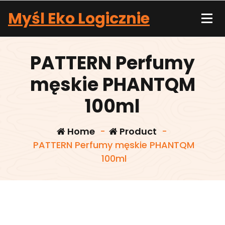
Skip
Myśl Eko Logicznie
to
content
PATTERN Perfumy
męskie PHANTQM
100ml
Home
-
Product
-
PATTERN Perfumy męskie PHANTQM
100ml