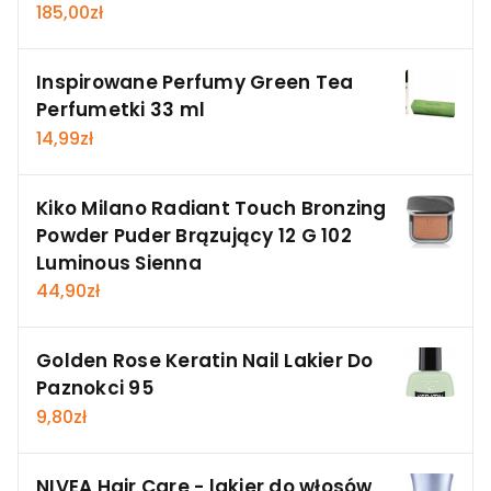
185,00
zł
Inspirowane Perfumy Green Tea
Perfumetki 33 ml
14,99
zł
Kiko Milano Radiant Touch Bronzing
Powder Puder Brązujący 12 G 102
Luminous Sienna
44,90
zł
Golden Rose Keratin Nail Lakier Do
Paznokci 95
9,80
zł
NIVEA Hair Care - lakier do włosów