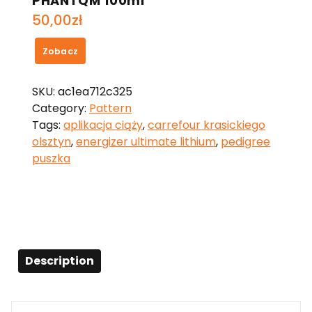
PHANTQM 100ml
50,00
zł
Zobacz
SKU:
ac1ea712c325
Category:
Pattern
Tags:
aplikacja ciąży
,
carrefour krasickiego
olsztyn
,
energizer ultimate lithium
,
pedigree
puszka
Description