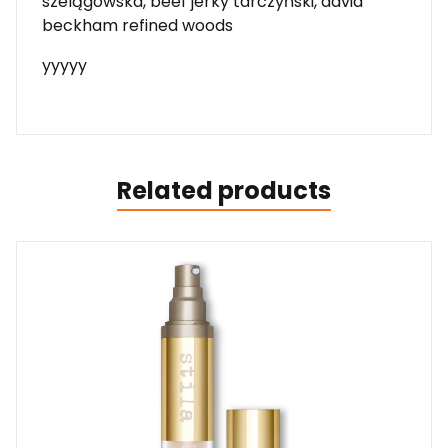
szelągowska, beef jerky tarczyński, david
beckham refined woods
yyyyy
Related products