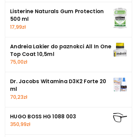
Listerine Naturals Gum Protection
500 ml
17,99
zł
Andreia Lakier do paznokci All In One
Top Coat 10,5ml
75,00
zł
Dr. Jacobs Witamina D3K2 Forte 20
ml
70,23
zł
HUGO BOSS HG 1088 003
350,99
zł