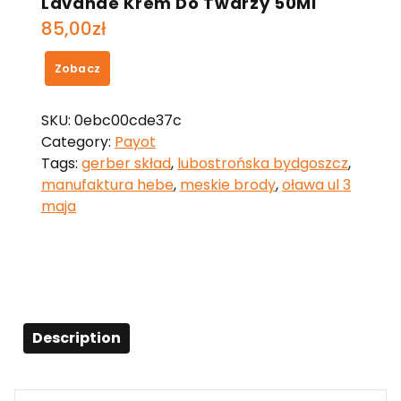
Lavande Krem Do Twarzy 50Ml
85,00
zł
Zobacz
SKU:
0ebc00cde37c
Category:
Payot
Tags:
gerber skład
,
lubostrońska bydgoszcz
,
manufaktura hebe
,
meskie brody
,
oława ul 3
maja
Description