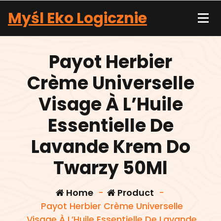
Skip
Myśl Eko Logicznie
to
content
Payot Herbier
Crème Universelle
Visage À L’Huile
Essentielle De
Lavande Krem Do
Twarzy 50Ml
Home
-
Product
-
Payot Herbier Crème Universelle
Visage À L’Huile Essentielle De Lavande