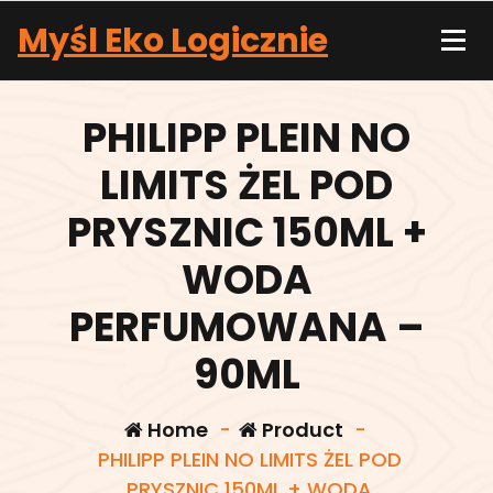
Skip
Myśl Eko Logicznie
to
content
PHILIPP PLEIN NO
LIMITS ŻEL POD
PRYSZNIC 150ML +
WODA
PERFUMOWANA –
90ML
Home
-
Product
-
PHILIPP PLEIN NO LIMITS ŻEL POD
PRYSZNIC 150ML + WODA