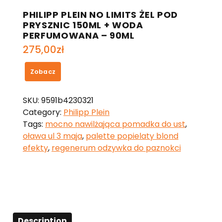
PHILIPP PLEIN NO LIMITS ŻEL POD
PRYSZNIC 150ML + WODA
PERFUMOWANA – 90ML
275,00
zł
Zobacz
SKU:
9591b4230321
Category:
Philipp Plein
Tags:
mocno nawilżająca pomadka do ust
,
oława ul 3 maja
,
palette popielaty blond
efekty
,
regenerum odzywka do paznokci
Description