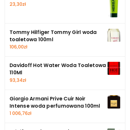
23,30
zł
Tommy Hilfiger Tommy Girl woda
toaletowa 100ml
106,00
zł
Davidoff Hot Water Woda Toaletowa
110Ml
93,34
zł
Giorgio Armani Prive Cuir Noir
Intense woda perfumowana 100ml
1 006,76
zł