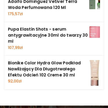
Adolfo Dominguez Vetiver Terra
Woda Perfumowana 120 Ml
175,57
zł
Pupa Elastin Shots - serum
antygrawitacyjne 30ml do twarzy 30
ml
107,99
zł
Bionike Color Hydra Glow Podkład
Nawilżający Dla Długotrwałego
Efektu Odcień 102 Creme 30 ml
92,00
zł