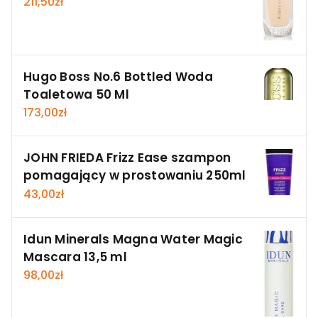
211,50
zł
Hugo Boss No.6 Bottled Woda
Toaletowa 50 Ml
173,00
zł
JOHN FRIEDA Frizz Ease szampon
pomagający w prostowaniu 250ml
43,00
zł
Idun Minerals Magna Water Magic
Mascara 13,5 ml
98,00
zł