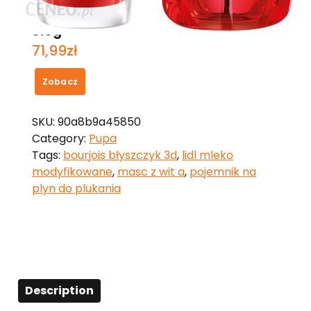
Pupa Vamp! Pomadka Do Ust 203
3.5g
71,99
zł
Zobacz
SKU:
90a8b9a45850
Category:
Pupa
Tags:
bourjois błyszczyk 3d
,
lidl mleko
modyfikowane
,
masc z wit a
,
pojemnik na
plyn do plukania
Description