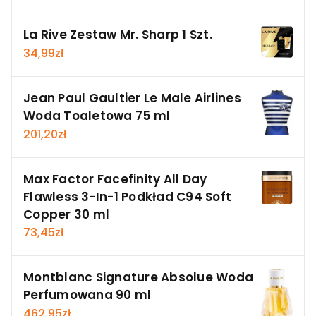
La Rive Zestaw Mr. Sharp 1 Szt.
34,99
zł
Jean Paul Gaultier Le Male Airlines
Woda Toaletowa 75 ml
201,20
zł
Max Factor Facefinity All Day
Flawless 3-In-1 Podkład C94 Soft
Copper 30 ml
73,45
zł
Montblanc Signature Absolue Woda
Perfumowana 90 ml
462,95
zł