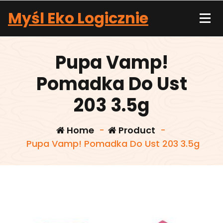
Skip
Myśl Eko Logicznie
to
content
Pupa Vamp!
Pomadka Do Ust
203 3.5g
Home
-
Product
-
Pupa Vamp! Pomadka Do Ust 203 3.5g