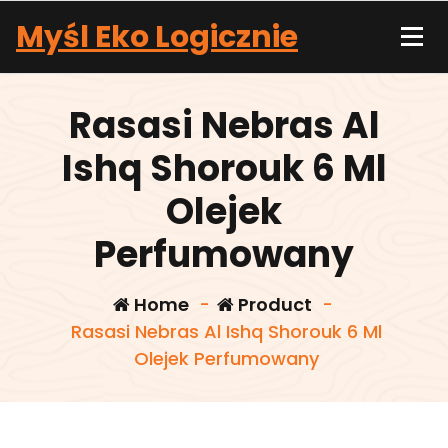
Skip
Myśl Eko Logicznie
to
content
Rasasi Nebras Al
Ishq Shorouk 6 Ml
Olejek
Perfumowany
Home
-
Product
-
Rasasi Nebras Al Ishq Shorouk 6 Ml
Olejek Perfumowany