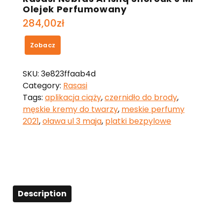
Olejek Perfumowany
284,00
zł
Zobacz
SKU:
3e823ffaab4d
Category:
Rasasi
Tags:
aplikacja ciąży
,
czernidło do brody
,
męskie kremy do twarzy
,
meskie perfumy
2021
,
oława ul 3 maja
,
platki bezpylowe
Description