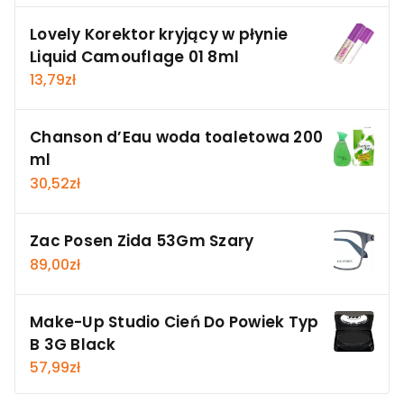
Lovely Korektor kryjący w płynie
Liquid Camouflage 01 8ml
13,79
zł
Chanson d’Eau woda toaletowa 200
ml
30,52
zł
Zac Posen Zida 53Gm Szary
89,00
zł
Make-Up Studio Cień Do Powiek Typ
B 3G Black
57,99
zł