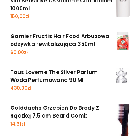
Sim Sensitive DS Volume Conditioner
1000ml
150,00
zł
Garnier Fructis Hair Food Arbuzowa
odżywka rewitalizująca 350ml
60,00
zł
Tous Loveme The Silver Parfum
Woda Perfumowana 90 Ml
430,00
zł
Golddachs Grzebień Do Brody Z
Rączką 7,5 cm Beard Comb
14,31
zł