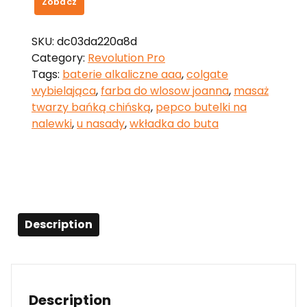
Zobacz
SKU:
dc03da220a8d
Category:
Revolution Pro
Tags:
baterie alkaliczne aaa
,
colgate
wybielająca
,
farba do wlosow joanna
,
masaż
twarzy bańką chińską
,
pepco butelki na
nalewki
,
u nasady
,
wkładka do buta
Description
Description