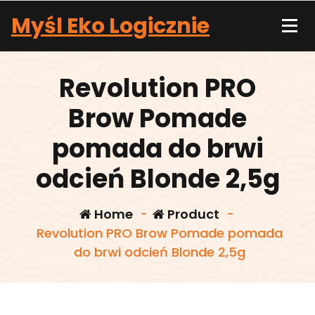
Skip
Myśl Eko Logicznie
to
content
Revolution PRO
Brow Pomade
pomada do brwi
odcień Blonde 2,5g
Home
-
Product
-
Revolution PRO Brow Pomade pomada
do brwi odcień Blonde 2,5g