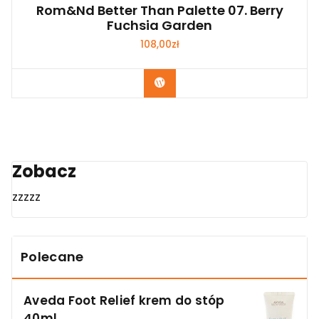
Rom&nd Better Than Palette 07. Berry
Fuchsia Garden
108,00
zł
Zobacz
Zobacz
zzzzz
Polecane
Aveda Foot Relief krem do stóp
40ml