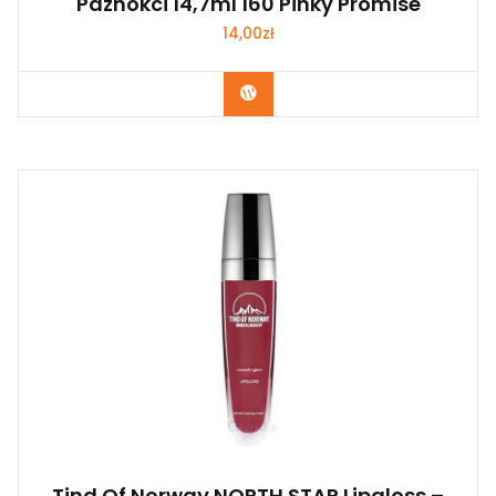
Paznokci 14,7ml 160 Pinky Promise
14,00
zł
Zobacz
Tind Of Norway NORTH STAR Lipgloss –