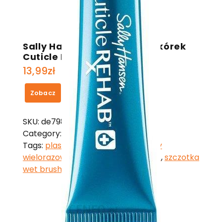
Sally Hansen Odżywka do skórek
Cuticle Rehab
13,99
zł
Zobacz
SKU:
de798397b241
Category:
Sally Hansen
Tags:
plastry na nagniotki
,
podkłady
wielorazowe lidl
,
rzeszów rejtana 67
,
szczotka
wet brush