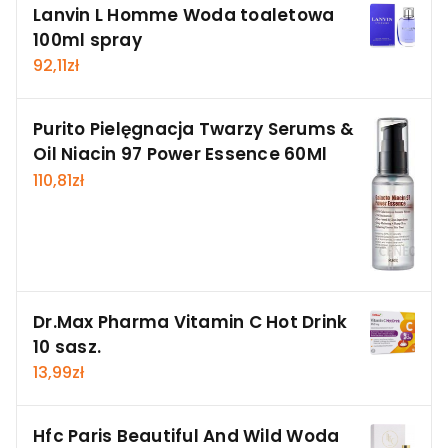
Lanvin L Homme Woda toaletowa
100ml spray
92,11
zł
Purito Pielęgnacja Twarzy Serums &
Oil Niacin 97 Power Essence 60Ml
110,81
zł
Dr.Max Pharma Vitamin C Hot Drink
10 sasz.
13,99
zł
Hfc Paris Beautiful And Wild Woda