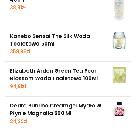
38,81
zł
Kanebo Sensai The Silk Woda
Toaletowa 50ml
358,96
zł
Elizabeth Arden Green Tea Pear
Blossom Woda Toaletowa 100Ml
94,61
zł
Dedra Bublino Creamgel Mydło W
Płynie Magnolia 500 Ml
24,29
zł