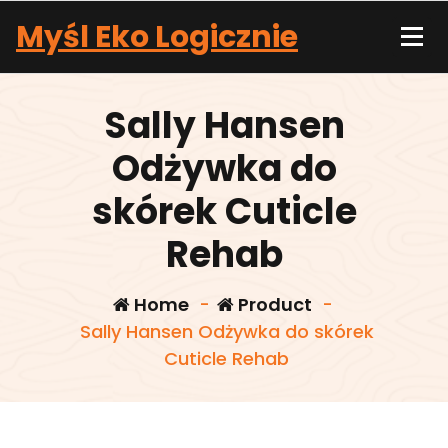
Skip
Myśl Eko Logicznie
to
content
Sally Hansen
Odżywka do
skórek Cuticle
Rehab
Home
-
Product
-
Sally Hansen Odżywka do skórek
Cuticle Rehab