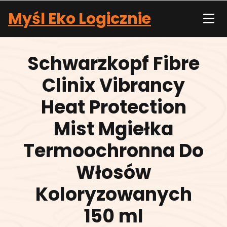
Skip
Myśl Eko Logicznie
to
content
Schwarzkopf Fibre
Clinix Vibrancy
Heat Protection
Mist Mgiełka
Termoochronna Do
Włosów
Koloryzowanych
150 ml