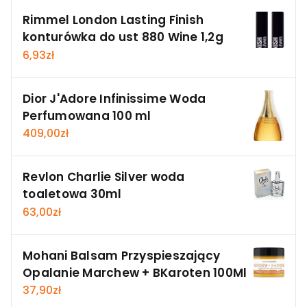
Rimmel London Lasting Finish
konturówka do ust 880 Wine 1,2g
6,93
zł
Dior J'Adore Infinissime Woda
Perfumowana 100 ml
409,00
zł
Revlon Charlie Silver woda
toaletowa 30ml
63,00
zł
Mohani Balsam Przyspieszający
Opalanie Marchew + BKaroten 100Ml
37,90
zł