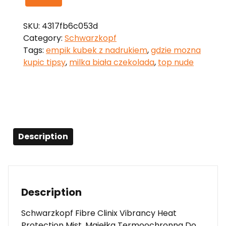
SKU:
4317fb6c053d
Category:
Schwarzkopf
Tags:
empik kubek z nadrukiem
,
gdzie mozna
kupic tipsy
,
milka biała czekolada
,
top nude
Description
Description
Schwarzkopf Fibre Clinix Vibrancy Heat
Protection Mist, Mgiełka Termoochronna Do