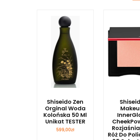
Shiseido Zen
Shisei
Orginal Woda
Makeu
Kolońska 50 Ml
InnerG
Unikat TESTER
CheekPo
Rozjaśnia
599,00
zł
Róż Do Pol