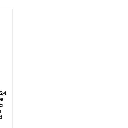
 24
ce
a
a
d