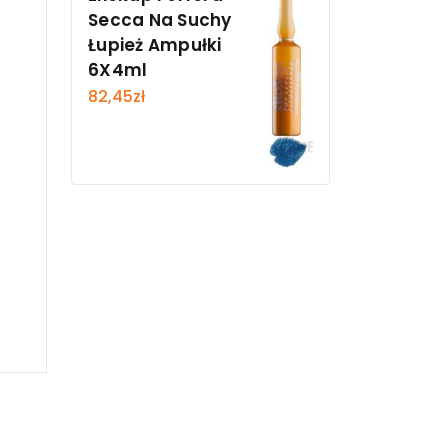
Secca Na Suchy
Łupież Ampułki
6X4ml
82,45
zł