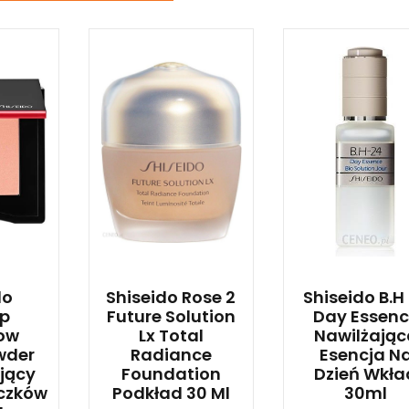
do
Shiseido Rose 2
Shiseido B.H
p
Future Solution
Day Essen
low
Lx Total
Nawilżając
wder
Radiance
Esencja N
jący
Foundation
Dzień Wkła
iczków
Podkład 30 Ml
30ml