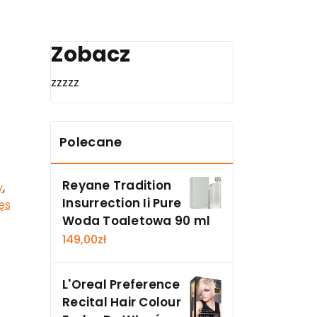
Zobacz
zzzzz
Polecane
Reyane Tradition
y
,
Insurrection Ii Pure
ęs
Woda Toaletowa 90 ml
149,00
zł
L'Oreal Preference
Recital Hair Colour