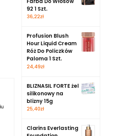
Farba Do Włosów
92 1 Szt.
36,22
zł
Profusion Blush
Hour Liquid Cream
Róż Do Policzków
Paloma 1 Szt.
24,49
zł
BLIZNASIL FORTE żel
silikonowy na
blizny 15g
iu
25,40
zł
Clarins Everlasting
Foundation