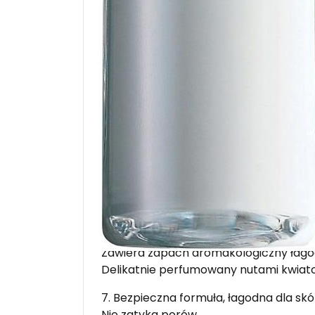
ochronne skóry
Zawiera Kompleks Składników Ochron
2. Utrzymuje czystą, komfortowo nawil
3. Podtrzymuje naturalny cykl naskór
Zawiera ekstrakt z Brzozy
4. Hamuje syntezę wolnych rodników, k
niszczeniu kolagenu
Zawiera Tiotaurynę
5. Hamuje rozwój stanów zapalnych
Zawiera glicyrezynę (ekstrakt Korzenia
6. Zapach
Zawiera zapach aromakologiczny łagod
Delikatnie perfumowany nutami kwiat
7. Bezpieczna formuła, łagodna dla skó
Nie zatyka porów