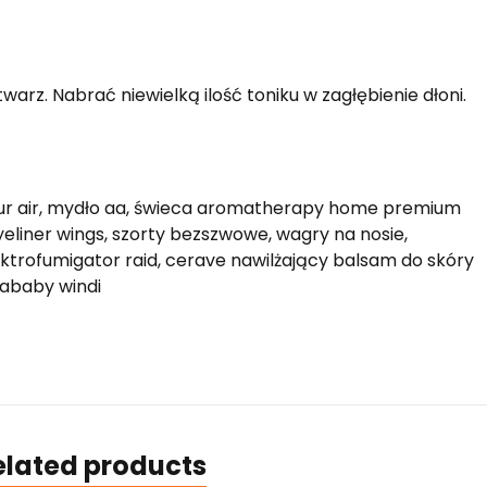
warz. Nabrać niewielką ilość toniku w zagłębienie dłoni.
pur air, mydło aa, świeca aromatherapy home premium
eyeliner wings, szorty bezszwowe, wagry na nosie,
ektrofumigator raid, cerave nawilżający balsam do skóry
idababy windi
elated products