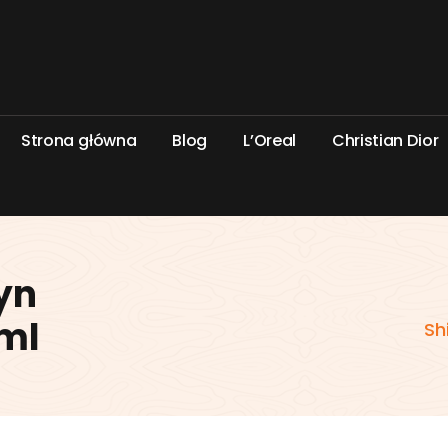
S
t
r
o
n
a
g
ł
ó
w
n
a
B
l
o
g
L
’
O
r
e
a
l
C
h
r
i
s
t
i
a
n
D
i
o
r
yn
ml
Sh