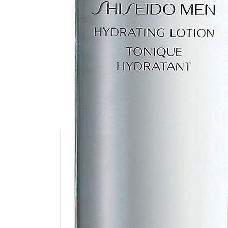
Description
Lekki, świeży, wodny tonik dostarczają
cery. Pomaga zachować optymalny pozi
podrażnieniem i pieczeniem.
1. Przywraca równowagę skórze po gol