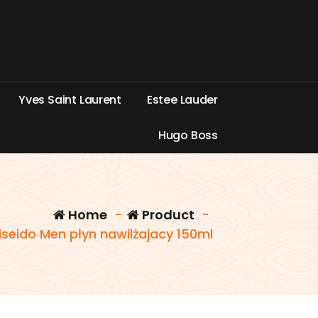
Y
v
e
s
S
a
i
n
t
L
a
u
r
e
n
t
E
s
t
e
e
L
a
u
d
e
r
H
u
g
o
B
o
s
s
Home
-
Product
-
iseido Men płyn nawilżajacy 150ml