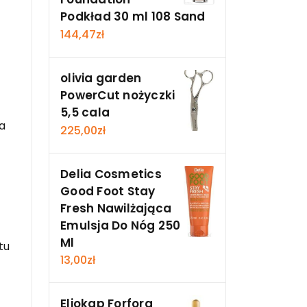
Podkład 30 ml 108 Sand
144,47
zł
olivia garden
PowerCut nożyczki
5,5 cala
a
225,00
zł
Delia Cosmetics
Good Foot Stay
Fresh Nawilżająca
Emulsja Do Nóg 250
Ml
tu
13,00
zł
Eliokap Forfora