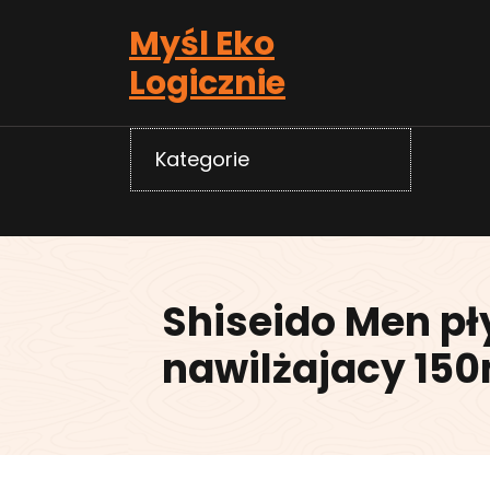
Skip
Myśl Eko
to
content
Logicznie
Kategorie
Shiseido Men pł
nawilżajacy 150