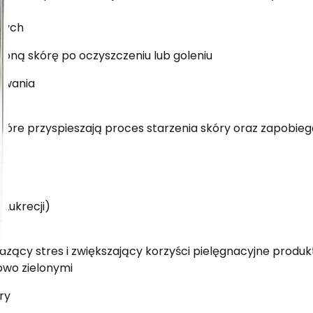
nych
żoną skórę po oczyszczeniu lub goleniu
kowania
tóre przyspieszają proces starzenia skóry oraz zapobieg
 Lukrecji)
zący stres i zwiększający korzyści pielęgnacyjne produk
owo zielonymi
ry