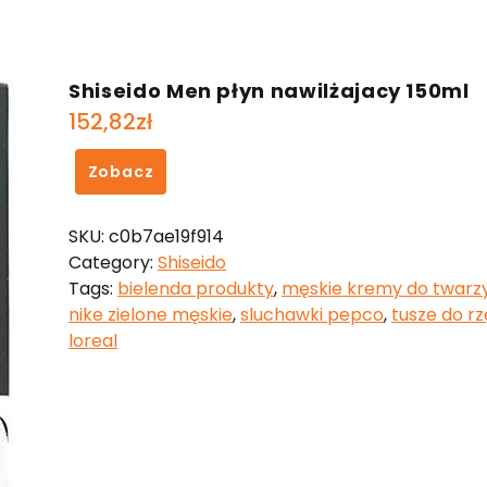
Shiseido Men płyn nawilżajacy 150ml
152,82
zł
Zobacz
SKU:
c0b7ae19f914
Category:
Shiseido
Tags:
bielenda produkty
,
męskie kremy do twarz
nike zielone męskie
,
sluchawki pepco
,
tusze do rz
loreal