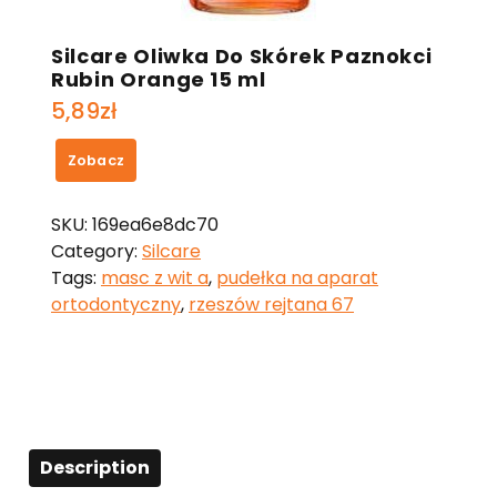
Silcare Oliwka Do Skórek Paznokci
Rubin Orange 15 ml
5,89
zł
Zobacz
SKU:
169ea6e8dc70
Category:
Silcare
Tags:
masc z wit a
,
pudełka na aparat
ortodontyczny
,
rzeszów rejtana 67
Description