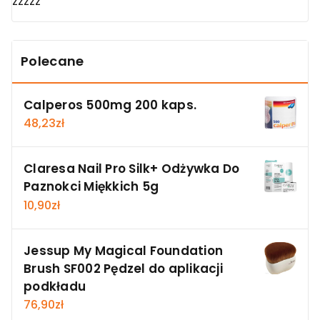
zzzzz
Polecane
Calperos 500mg 200 kaps.
48,23
zł
Claresa Nail Pro Silk+ Odżywka Do
Paznokci Miękkich 5g
10,90
zł
Jessup My Magical Foundation
Brush SF002 Pędzel do aplikacji
podkładu
76,90
zł