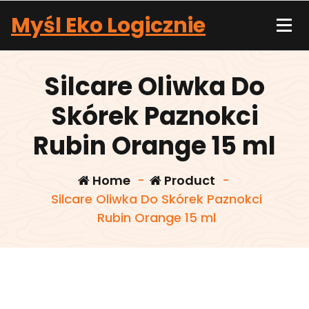
Skip
Myśl Eko Logicznie
to
content
Silcare Oliwka Do
Skórek Paznokci
Rubin Orange 15 ml
Home
-
Product
-
Silcare Oliwka Do Skórek Paznokci
Rubin Orange 15 ml