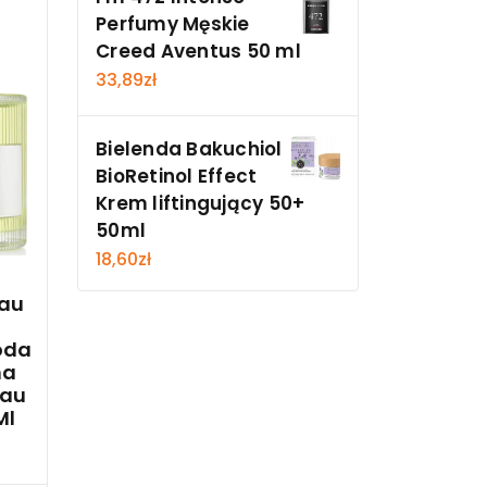
Perfumy Męskie
Creed Aventus 50 ml
33,89
zł
Bielenda Bakuchiol
BioRetinol Effect
Krem liftingujący 50+
50ml
18,60
zł
eau
oda
na
eau
Ml