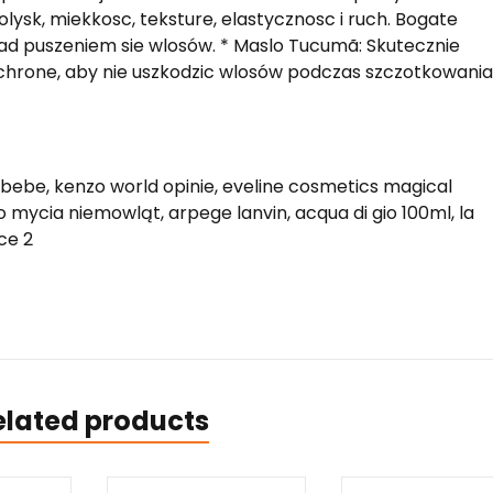
lysk, miekkosc, teksture, elastycznosc i ruch. Bogate
ad puszeniem sie wlosów. * Maslo Tucumã: Skutecznie
ochrone, aby nie uszkodzic wlosów podczas szczotkowania
bebe, kenzo world opinie, eveline cosmetics magical
o mycia niemowląt, arpege lanvin, acqua di gio 100ml, la
ce 2
elated products