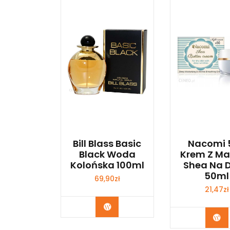
Bill Blass Basic
Nacomi 
Black Woda
Krem Z M
Kolońska 100ml
Shea Na D
50ml
69,90
zł
21,47
zł
Zobacz
Zo