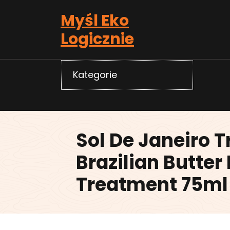
Skip
Myśl Eko
to
content
Logicznie
Kategorie
Sol De Janeiro T
Brazilian Butter
Treatment 75ml