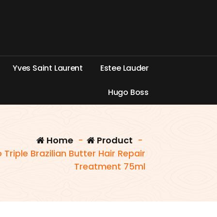
Y
v
e
s
S
a
i
n
t
L
a
u
r
e
n
t
E
s
t
e
e
L
a
u
d
e
r
H
u
g
o
B
o
s
s
Home
-
Product
-
 Triple Brazilian Butter Hair Repair
Treatment 75ml