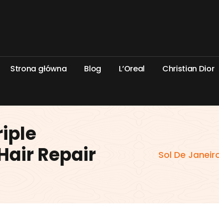
S
t
r
o
n
a
g
ł
ó
w
n
a
B
l
o
g
L
’
O
r
e
a
l
C
h
r
i
s
t
i
a
n
D
i
o
r
riple
 Hair Repair
Sol De Janeiro