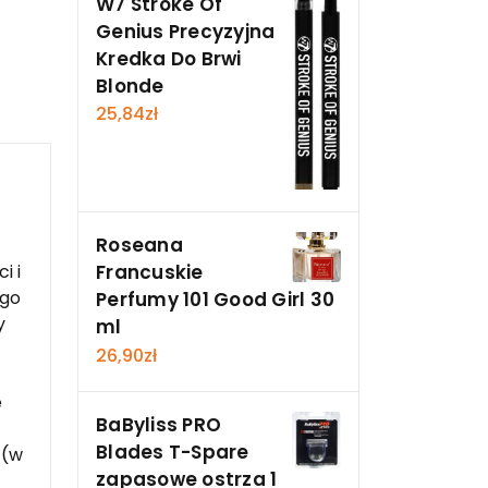
W7 Stroke Of
Genius Precyzyjna
Kredka Do Brwi
Blonde
25,84
zł
Roseana
Francuskie
i i
ego
Perfumy 101 Good Girl 30
y
ml
26,90
zł
e
BaByliss PRO
Blades T-Spare
 (w
zapasowe ostrza 1