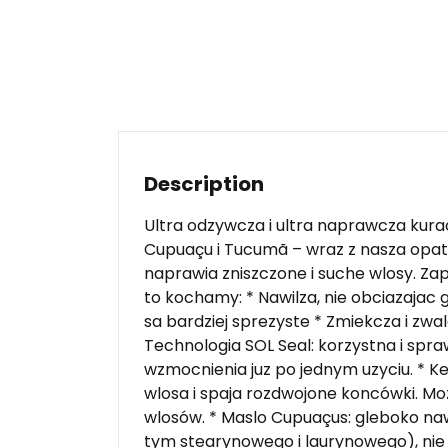
Description
Ultra odzywcza i ultra naprawcza kura
Cupuaçu i Tucumã – wraz z nasza opat
naprawia zniszczone i suche wlosy. Za
to kochamy: * Nawilza, nie obciazajac 
sa bardziej sprezyste * Zmiekcza i zwa
Technologia SOL Seal: korzystna i spr
wzmocnienia juz po jednym uzyciu. * K
wlosa i spaja rozdwojone koncówki. M
wlosów. * Maslo Cupuaçus: gleboko na
tym stearynowego i laurynowego), nie 