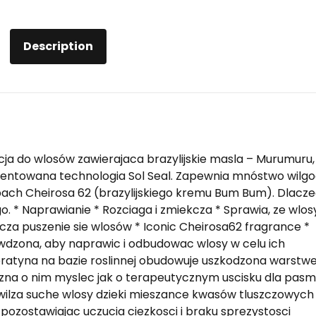
Description
cja do wlosów zawierajaca brazylijskie masla – Murumuru,
entowana technologia Sol Seal. Zapewnia mnóstwo wilgoc
pach Cheirosa 62 (brazylijskiego kremu Bum Bum). Dlacz
go. * Naprawianie * Rozciaga i zmiekcza * Sprawia, ze wlos
lcza puszenie sie wlosów * Iconic Cheirosa62 fragrance *
awdzona, aby naprawic i odbudowac wlosy w celu ich
eratyna na bazie roslinnej obudowuje uszkodzona warstw
ozna o nim myslec jak o terapeutycznym uscisku dla pasm
wilza suche wlosy dzieki mieszance kwasów tluszczowych
pozostawiajac uczucia ciezkosci i braku sprezystosci