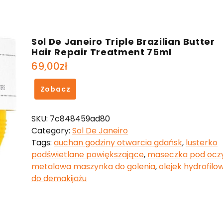
Sol De Janeiro Triple Brazilian Butter
Hair Repair Treatment 75ml
69,00
zł
Zobacz
SKU:
7c848459ad80
Category:
Sol De Janeiro
Tags:
auchan godziny otwarcia gdańsk
,
lusterko
podświetlane powiększające
,
maseczka pod ocz
metalowa maszynka do golenia
,
olejek hydrofilo
do demakijażu