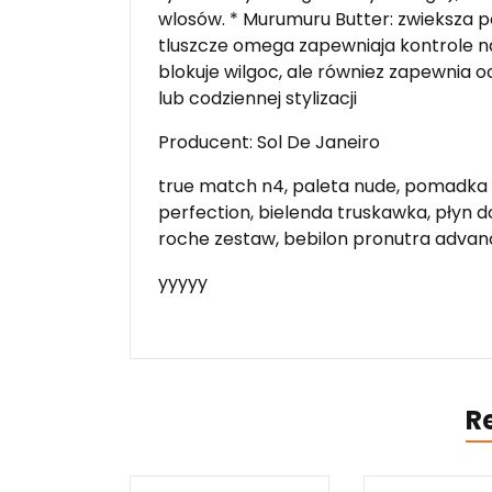
wlosów. * Murumuru Butter: zwieksza po
tluszcze omega zapewniaja kontrole n
blokuje wilgoc, ale równiez zapewnia 
lub codziennej stylizacji
Producent: Sol De Janeiro
true match n4, paleta nude, pomadka 
perfection, bielenda truskawka, płyn d
roche zestaw, bebilon pronutra advan
yyyyy
R