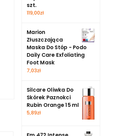
szt.
119,00
zł
Marion
Złuszczająca
Maska Do Stóp - Podo
Daily Care Exfoliating
Foot Mask
7,03
zł
Silcare Oliwka Do
Skórek Paznokci
Rubin Orange 15 ml
5,89
zł
Fm 472 Intense