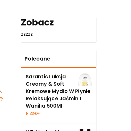
Zobacz
zzzzz
Polecane
Sarantis Luksja
Creamy & Soft
y
,
Kremowe Mydło W Płynie
wy
Relaksujące Jaśmin I
Wanilia 500Ml
8,49
zł