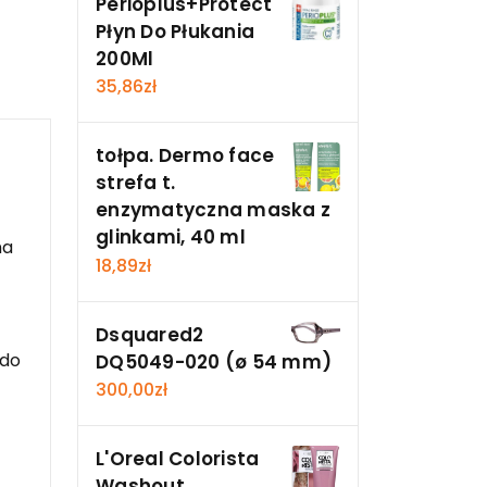
Perioplus+Protect
Płyn Do Płukania
200Ml
35,86
zł
tołpa. Dermo face
strefa t.
enzymatyczna maska z
glinkami, 40 ml
na
18,89
zł
Dsquared2
 do
DQ5049-020 (ø 54 mm)
300,00
zł
L'Oreal Colorista
Washout