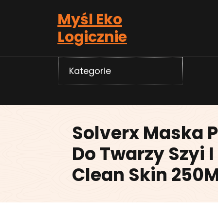
Skip
Myśl Eko
to
content
Logicznie
Kategorie
Solverx Maska 
Do Twarzy Szyi I
Clean Skin 250M