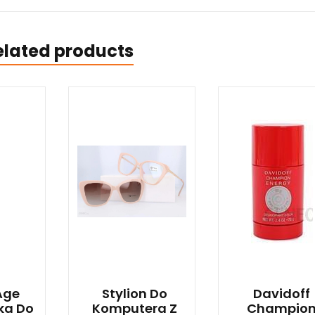
elated products
Age
Stylion Do
Davidoff
ka Do
Komputera Z
Champio