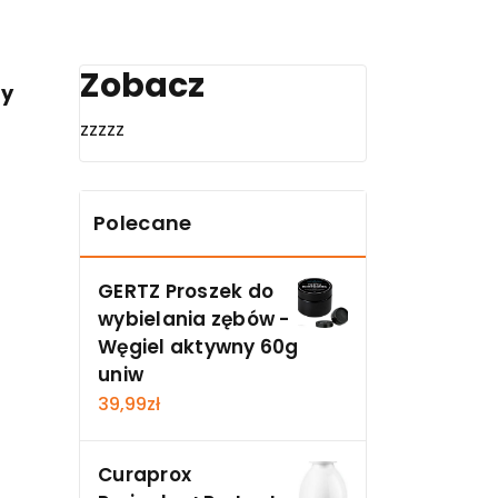
Zobacz
zy
zzzzz
Polecane
GERTZ Proszek do
wybielania zębów -
Węgiel aktywny 60g
uniw
39,99
zł
Curaprox