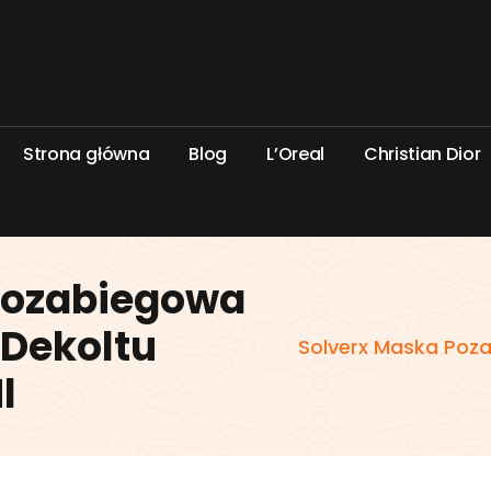
S
t
r
o
n
a
g
ł
ó
w
n
a
B
l
o
g
L
’
O
r
e
a
l
C
h
r
i
s
t
i
a
n
D
i
o
r
Pozabiegowa
 Dekoltu
Solverx Maska Poza
l