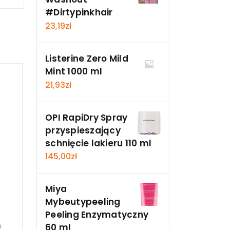
#Dirtypinkhair
23,19
zł
Listerine Zero Mild
Mint 1000 ml
21,93
zł
OPI RapiDry Spray
przyspieszający
schnięcie lakieru 110 ml
145,00
zł
Miya
Mybeutypeeling
Peeling Enzymatyczny
n
60 ml