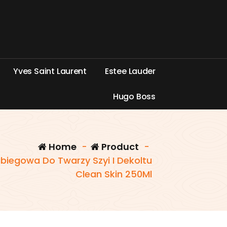
Y
v
e
s
S
a
i
n
t
L
a
u
r
e
n
t
E
s
t
e
e
L
a
u
d
e
r
H
u
g
o
B
o
s
s
Home
-
Product
-
biegowa Do Twarzy Szyi I Dekoltu
Clean Skin 250Ml