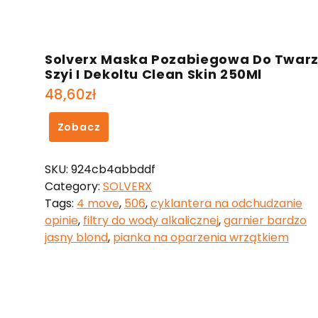
Solverx Maska Pozabiegowa Do Twar
Szyi I Dekoltu Clean Skin 250Ml
48,60
zł
Zobacz
SKU:
924cb4abbddf
Category:
SOLVERX
Tags:
4 move
,
506
,
cyklantera na odchudzanie
opinie
,
filtry do wody alkalicznej
,
garnier bardzo
jasny blond
,
pianka na oparzenia wrzątkiem