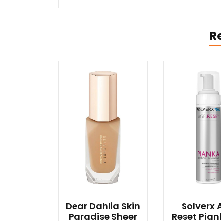
R
Dear Dahlia Skin
Solverx 
Paradise Sheer
Reset Pian