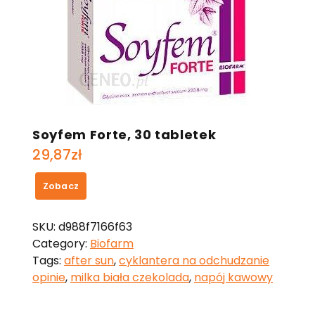
Soyfem Forte, 30 tabletek
29,87
zł
Zobacz
SKU:
d988f7166f63
Category:
Biofarm
Tags:
after sun
,
cyklantera na odchudzanie
opinie
,
milka biała czekolada
,
napój kawowy