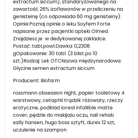
extractum siccum), standaryzowanego na
zawartość 26% izoflawonów w przeliczeniu na
genisteinę (co odpowiada 60 mg genisteiny).
Opinie:Poznaj opinie o leku Soyfem Forte
napisane przez pacjentki apteki Olmed.
Znajdziesz je w dedykowanej zakładce.
Postać: tabl.powl.Dawka: 0,2308
gOpakowanie: 30 tabl. (3 blist.po 10
szt.)Rodzaj: Lek OTCNazwa międzynarodowa:
Glycine semen extractum siccum
Producent: Biofarm
rossmann obsession night, papier toaletowy 4
warstwowy, cetaphil trądzik różowaty, rzeczy
erotyczne, podkład loreal infallible matte
cover, pędzle do makijażu oczu, nail rehab
sally hansen, hugo boss sztyft, durex 12 szt,
uczulenie na szampon