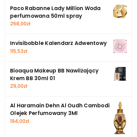
Paco Rabanne Lady Million Woda
perfumowana 50ml spray
268,00
zł
Invisibobble Kalendarz Adwentowy
115,53
zł
Bioaqua Makeup BB Nawilżający
Krem BB 30ml 01
29,00
zł
Al Haramain Dehn Al Oudh Cambodi
Olejek Perfumowany 3Ml
194,00
zł