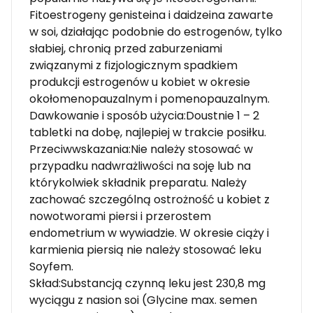
Fitoestrogeny genisteina i daidzeina zawarte
w soi, działając podobnie do estrogenów, tylko
słabiej, chronią przed zaburzeniami
związanymi z fizjologicznym spadkiem
produkcji estrogenów u kobiet w okresie
okołomenopauzalnym i pomenopauzalnym.
Dawkowanie i sposób użycia:Doustnie 1 – 2
tabletki na dobę, najlepiej w trakcie posiłku.
Przeciwwskazania:Nie należy stosować w
przypadku nadwrażliwości na soję lub na
którykolwiek składnik preparatu. Należy
zachować szczególną ostrożność u kobiet z
nowotworami piersi i przerostem
endometrium w wywiadzie. W okresie ciąży i
karmienia piersią nie należy stosować leku
Soyfem.
Skład:Substancją czynną leku jest 230,8 mg
wyciągu z nasion soi (Glycine max. semen