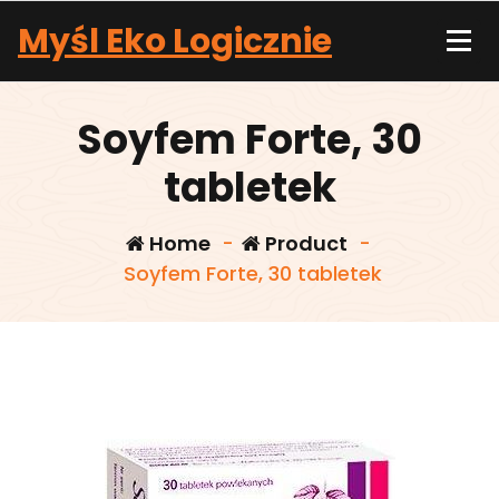
Skip
Myśl Eko Logicznie
to
content
Soyfem Forte, 30
tabletek
Home
-
Product
-
Soyfem Forte, 30 tabletek