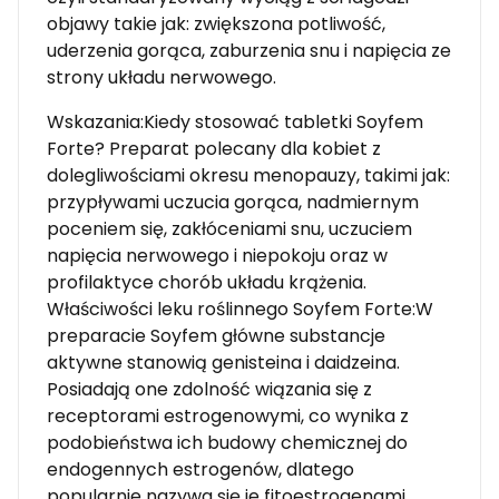
objawy takie jak: zwiększona potliwość,
uderzenia gorąca, zaburzenia snu i napięcia ze
strony układu nerwowego.
Wskazania:Kiedy stosować tabletki Soyfem
Forte? Preparat polecany dla kobiet z
dolegliwościami okresu menopauzy, takimi jak:
przypływami uczucia gorąca, nadmiernym
poceniem się, zakłóceniami snu, uczuciem
napięcia nerwowego i niepokoju oraz w
profilaktyce chorób układu krążenia.
Właściwości leku roślinnego Soyfem Forte:W
preparacie Soyfem główne substancje
aktywne stanowią genisteina i daidzeina.
Posiadają one zdolność wiązania się z
receptorami estrogenowymi, co wynika z
podobieństwa ich budowy chemicznej do
endogennych estrogenów, dlatego
popularnie nazywa się je fitoestrogenami.