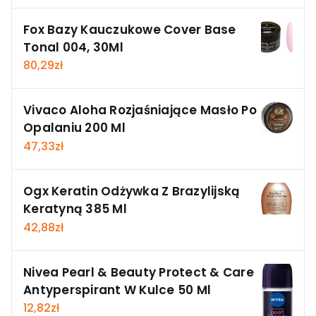
Fox Bazy Kauczukowe Cover Base
Tonal 004, 30Ml
80,29
zł
Vivaco Aloha Rozjaśniające Masło Po
Opalaniu 200 Ml
47,33
zł
Ogx Keratin Odżywka Z Brazylijską
Keratyną 385 Ml
42,88
zł
Nivea Pearl & Beauty Protect & Care
Antyperspirant W Kulce 50 Ml
12,82
zł