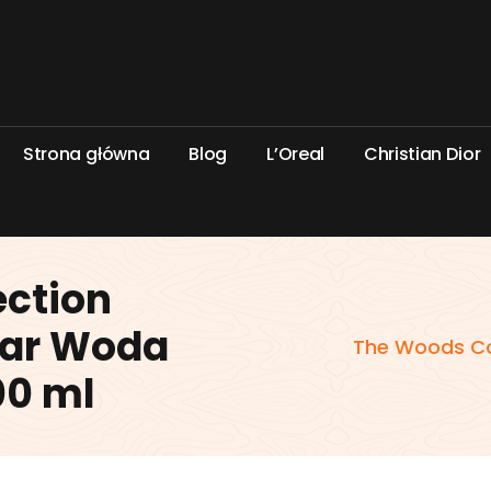
S
t
r
o
n
a
g
ł
ó
w
n
a
B
l
o
g
L
’
O
r
e
a
l
C
h
r
i
s
t
i
a
n
D
i
o
r
ection
tar Woda
The Woods Col
00 ml