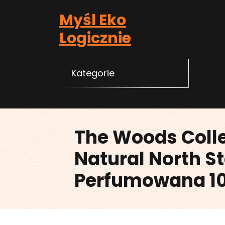
Skip
Myśl Eko
to
content
Logicznie
Kategorie
The Woods Coll
Natural North S
Perfumowana 1