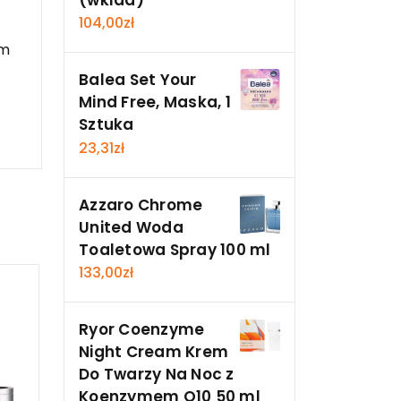
104,00
zł
em
Balea Set Your
Mind Free, Maska, 1
Sztuka
23,31
zł
Azzaro Chrome
United Woda
Toaletowa Spray 100 ml
133,00
zł
Ryor Coenzyme
Night Cream Krem
Do Twarzy Na Noc z
Koenzymem Q10 50 ml