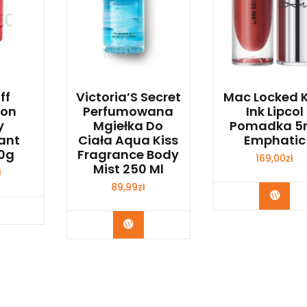
ff
Victoria’S Secret
Mac Locked K
on
Perfumowana
Ink Lipcol
y
Mgiełka Do
Pomadka 5
ant
Ciała Aqua Kiss
Emphatic
70g
Fragrance Body
169,00
zł
Mist 250 Ml
ł
89,99
zł
Zoba
bacz
Zobacz