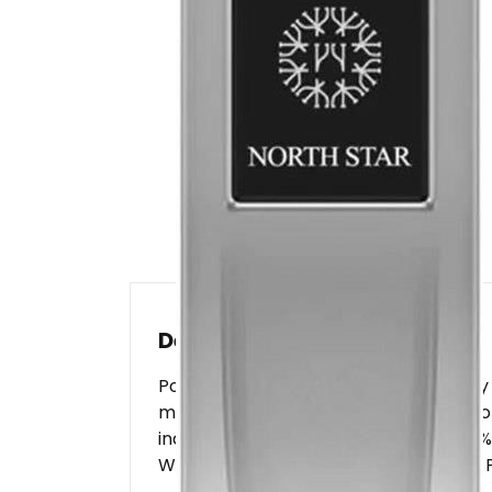
Description
Pozwól, aby w 100% originalny Perfumy
ml) zaskoczył i podkreślił Twoją męs
indywidualnym zapachu. Odkryj w 100%
Wydajność: 100 mlRodzaj: EDP (Eau de