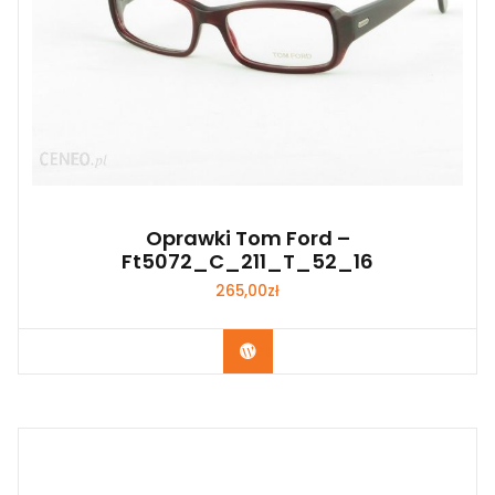
Oprawki Tom Ford –
Ft5072_C_211_T_52_16
265,00
zł
Zobacz