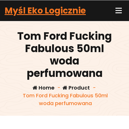
Skip
Myśl Eko Logicznie
to
content
Tom Ford Fucking
Fabulous 50ml
woda
perfumowana
Home
-
Product
-
Tom Ford Fucking Fabulous 50ml
woda perfumowana