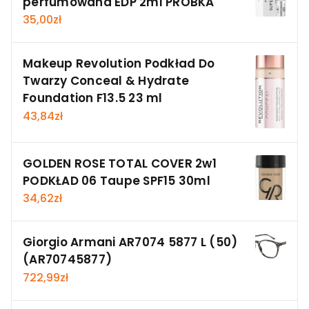
perfumowana EDP 2ml PRÓBKA
35,00
zł
Makeup Revolution Podkład Do
Twarzy Conceal & Hydrate
Foundation F13.5 23 ml
43,84
zł
GOLDEN ROSE TOTAL COVER 2w1
PODKŁAD 06 Taupe SPF15 30ml
34,62
zł
Giorgio Armani AR7074 5877 L (50)
(AR70745877)
722,99
zł