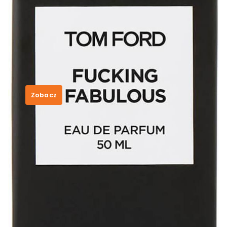
Tom Ford Fucking Fabulous 50ml
woda perfumowana
1 049,00
zł
Zobacz
SKU:
5f79dadbd607
Category:
Tom Ford
Tags:
ccc wkladki
,
co to jest durex
,
korektor
maybelline affinitone
,
mała lampa do hybryd
,
palette popielaty blond efekty
,
tuti frutti