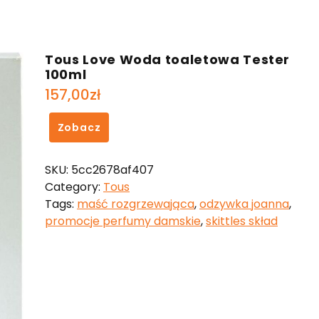
Tous Love Woda toaletowa Tester
100ml
157,00
zł
Zobacz
SKU:
5cc2678af407
Category:
Tous
Tags:
maść rozgrzewająca
,
odzywka joanna
,
promocje perfumy damskie
,
skittles skład