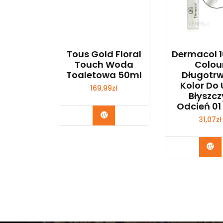
Tous Gold Floral
Dermacol 1
Touch Woda
Colou
Toaletowa 50ml
Długotr
Kolor Do U
169,99
zł
Błyszcz
Odcień 01
Zobacz
31,07
zł
Zo