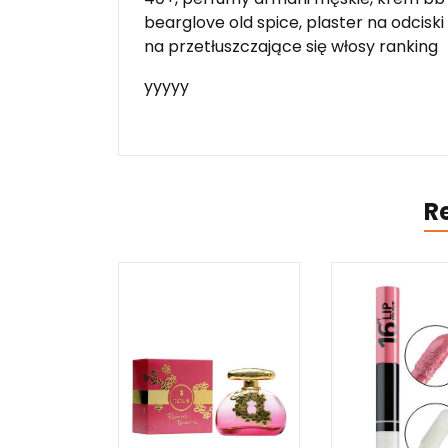
bearglove old spice, plaster na odcis
na przetłuszczające się włosy ranking
yyyyy
R