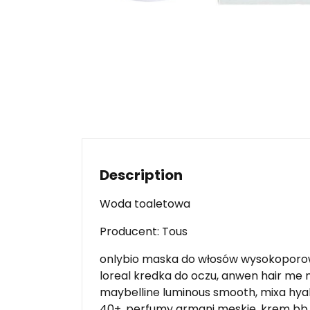
Description
Woda toaletowa
Producent: Tous
onlybio maska do włosów wysokoporowat
loreal kredka do oczu, anwen hair me m
maybelline luminous smooth, mixa hyal
40+, perfumy armani męskie, krem bb 