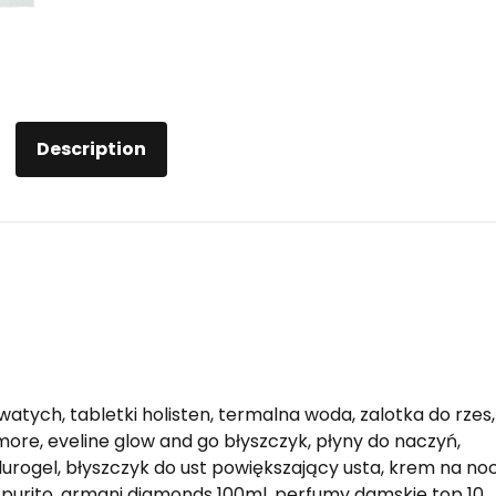
Description
ych, tabletki holisten, termalna woda, zalotka do rzes,
ore, eveline glow and go błyszczyk, płyny do naczyń,
urogel, błyszczyk do ust powiększający usta, krem na no
purito, armani diamonds 100ml, perfumy damskie top 10,