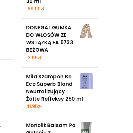
30 ml
169,00
zł
DONEGAL GUMKA
DO WŁOSÓW ZE
WSTĄŻKĄ FA 5733
BEŻOWA
13,99
zł
Mila Szampon Be
Eco Superb Blond
Neutralizujący
Żółte Refleksy 250 ml
41,95
zł
Monolit Balsam Po
c
Goleniu Z