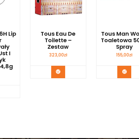
6H Lip
Tous Eau De
Tous Man W
r
Toilette –
Toaletowa 5
wały
Zestaw
Spray
st I
323,00
zł
155,00
zł
yk
 4,8g
Zobacz
Zoba
bacz