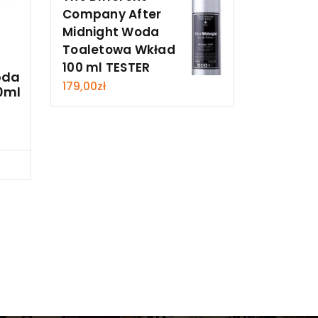
Company After
Midnight Woda
Toaletowa Wkład
100 ml TESTER
oda
179,00
zł
0ml
cz