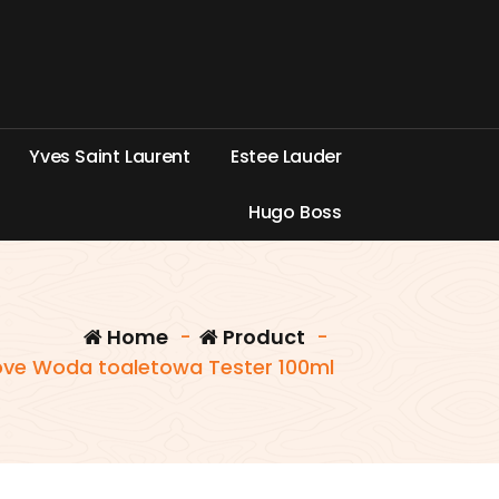
Y
v
e
s
S
a
i
n
t
L
a
u
r
e
n
t
E
s
t
e
e
L
a
u
d
e
r
H
u
g
o
B
o
s
s
Home
-
Product
-
ove Woda toaletowa Tester 100ml