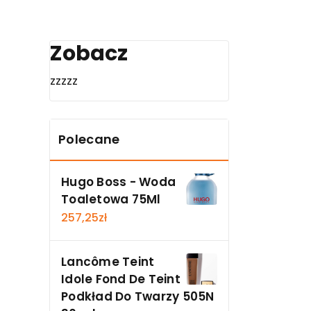
Zobacz
zzzzz
Polecane
Hugo Boss - Woda
Toaletowa 75Ml
257,25
zł
Lancôme Teint
Idole Fond De Teint
Podkład Do Twarzy 505N