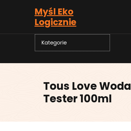
Skip
Myśl Eko
to
content
Logicznie
Kategorie
Tous Love Woda
Tester 100ml