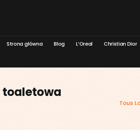
S
t
r
o
n
a
g
ł
ó
w
n
a
B
l
o
g
L
’
O
r
e
a
l
C
h
r
i
s
t
i
a
n
D
i
o
r
 toaletowa
Tous L