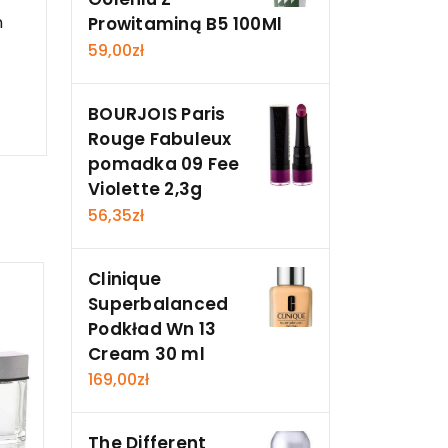
n
Prowitaminą B5 100Ml
59,00
zł
BOURJOIS Paris
Rouge Fabuleux
pomadka 09 Fee
Violette 2,3g
56,35
zł
Clinique
Superbalanced
Podkład Wn 13
Cream 30 ml
169,00
zł
The Different