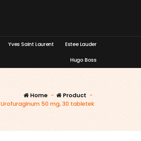
Y
v
e
s
S
a
i
n
t
L
a
u
r
e
n
t
E
s
t
e
e
L
a
u
d
e
r
H
u
g
o
B
o
s
s
Home
-
Product
-
Urofuraginum 50 mg, 30 tabletek