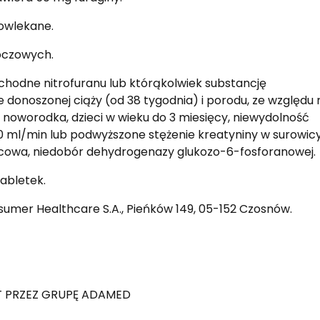
owlekane.
oczowych.
chodne nitrofuranu lub którąkolwiek substancję
e donoszonej ciąży (od 38 tygodnia) i porodu, ze względu 
u noworodka, dzieci w wieku do 3 miesięcy, niewydolność
60 ml/min lub podwyższone stężenie kreatyniny w surowicy
ycowa, niedobór dehydrogenazy glukozo-6-fosforanowej.
abletek.
mer Healthcare S.A., Pieńków 149, 05-152 Czosnów.
 PRZEZ GRUPĘ ADAMED