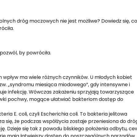
 dolnych dróg moczowych nie jest możliwe? Dowiedz się, c
róciła.
 pozwól, by powróciła.
 wpływ ma wiele różnych czynników. U młodych kobiet
zw. „syndromu miesiąca miodowego”, gdy intensywne i
uje infekcję. Wówczas zakażeniu sprzyjają towarzyszące
uzówki pochwy, mogące ułatwiać bakteriom dostęp do
a E. coli, czyli Escherichia coli. To bakteria jelitowa
a się, że podczas współżycia zostaje przeniesiona do dró
. Dzieje się tak z powodu bliskiego położenia odbytu, ce
rie mają łatwiejszy dostęp do poszczególnych narządów.