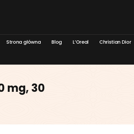
S
t
r
o
n
a
g
ł
ó
w
n
a
B
l
o
g
L
’
O
r
e
a
l
C
h
r
i
s
t
i
a
n
D
i
o
r
0 mg, 30