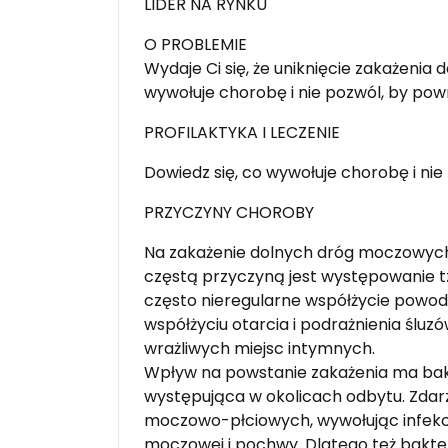
LIDER NA RYNKU
O PROBLEMIE
Wydaje Ci się, że uniknięcie zakażenia
wywołuje chorobę i nie pozwól, by pow
PROFILAKTYKA I LECZENIE
Dowiedz się, co wywołuje chorobę i nie
PRZYCZYNY CHOROBY
Na zakażenie dolnych dróg moczowych
częstą przyczyną jest występowanie t
często nieregularne współżycie powod
współżyciu otarcia i podrażnienia śl
wrażliwych miejsc intymnych.
Wpływ na powstanie zakażenia ma bakteri
występująca w okolicach odbytu. Zdarz
moczowo-płciowych, wywołując infekcję
moczowej i pochwy. Dlatego też bakte