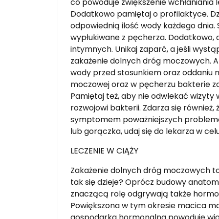
co powoduje zwiększenie wchłaniania l
Dodatkowo pamiętaj o profilaktyce. Dz
odpowiednią ilość wody każdego dnia.
wypłukiwane z pęcherza. Dodatkowo, ab
intymnych. Unikaj zaparć, a jeśli wyst
zakażenie dolnych dróg moczowych. Ak
wody przed stosunkiem oraz oddaniu 
moczowej oraz w pęcherzu bakterie z
Pamiętaj też, aby nie odwlekać wizyty
rozwojowi bakterii. Zdarza się równie
symptomem poważniejszych problemów
lub gorączka, udaj się do lekarza w ce
LECZENIE W CIĄŻY
Zakażenie dolnych dróg moczowych to 
tak się dzieje? Oprócz budowy anatomic
znaczącą rolę odgrywają także horm
Powiększona w tym okresie macica mo
gospodarka hormonalna powoduje wiotc