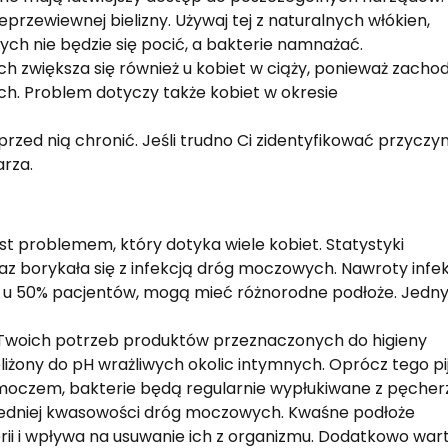
rzewiewnej bielizny. Używaj tej z naturalnych włókien,
ych nie będzie się pocić, a bakterie namnażać.
h zwiększa się również u kobiet w ciąży, ponieważ zacho
h. Problem dotyczy także kobiet w okresie
rzed nią chronić. Jeśli trudno Ci zidentyfikować przyczy
arza.
t problemem, który dotyka wiele kobiet. Statystyki
az borykała się z infekcją dróg moczowych. Nawroty infekc
et u 50% pacjentów, mogą mieć różnorodne podłoże. Jed
Twoich potrzeb produktów przeznaczonych do higieny
liżony do pH wrażliwych okolic intymnych. Oprócz tego pi
z moczem, bakterie będą regularnie wypłukiwane z pęcher
iedniej kwasowości dróg moczowych. Kwaśne podłoże
i i wpływa na usuwanie ich z organizmu. Dodatkowo war