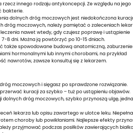
zecz innego rodzaju antykoncepcji. Ze względu na jego
 bakterie.
nia dolnych dróg moczowych jest niedokończona kuracj
ch dróg moczowych, należy pamiętać o zaleceniach leka
j leczenia nawet wtedy, gdy czujesz poprawę i ustąpienie
7-8 dni. Można ją powtórzyć po 10-15 dniach.
yć także spowodowane budową anatomiczną, zaburzeni
niami hormonalnymi lub innymi chorobami, na przykład
wość nawrotów, zawsze konsultuj się z lekarzem.
dróg moczowych i sięgasz po sprawdzone rozwiązanie.
 przerwać kuracji za szybko – tuż po ustąpieniu objawów.
kcji dolnych dróg moczowych, szybko przynoszą ulgę, jedn
ceń lekarza lub opisu zawartego w ulotce leku. Niepełna
tem choroby lub powikłaniami. Najlepsze efekty przyno
należy przyjmować podczas posiłków zawierających białko