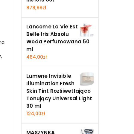
878,99
zł
Lancome La Vie Est
Belle Iris Absolu
Woda Perfumowana 50
na
ml
,
464,00
zł
Lumene Invisible
Illumination Fresh
Skin Tint Rozśiwetlająco
Tonujący Universal Light
30 ml
124,00
zł
MASZYNKA