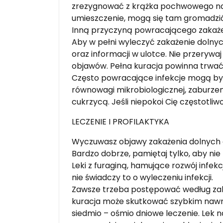
zrezygnować z krążka pochwowego na r
umieszczenie, mogą się tam gromadzić
Inną przyczyną powracającego zakaże
Aby w pełni wyleczyć zakażenie dolny
oraz informacji w ulotce. Nie przerywa
objawów. Pełna kuracja powinna trwać 
Często powracające infekcje mogą b
równowagi mikrobiologicznej, zaburze
cukrzycą. Jeśli niepokoi Cię częstotli
LECZENIE I PROFILAKTYKA
Wyczuwasz objawy zakażenia dolnych 
Bardzo dobrze, pamiętaj tylko, aby nie
Leki z furaginą, hamujące rozwój infe
nie świadczy to o wyleczeniu infekcji.
Zawsze trzeba postępować według zale
kuracja może skutkować szybkim nawro
siedmio – ośmio dniowe leczenie. Lek 