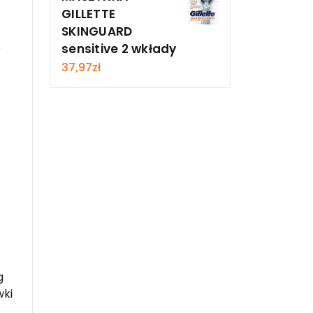
GILLETTE
SKINGUARD
o
sensitive 2 wkłady
37,97
zł
g
wki