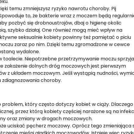
eku.
ięki temu zmniejszysz ryzyko nawrotu choroby. Pij
 Spowoduje to, że bakterie wraz z moczem będą regularni
y pozbyć się drobnoustrojów, dbaj o higienę okolic
ąpią, szybko działaj. One również mogą mieć wpływ na
tywne seksualnie kobiety powinny też pamiętać o piciu
moczu zaraz po nim. Dzięki temu zgromadzone w cewce
ostaną wydalone.
 w toalecie. Niepotrzebne przetrzymywanie moczu sprzyj
ż, że zakażenie dolnych dróg moczowych jest pierwszym
 z układem moczowym. Jeśli wystąpią nudności, wymi
lu zdiagnozowania choroby.
problem, który często dotyczy kobiet w ciąży. Dlaczego
znej, przez którą kobiety częściej narażone są na infekc
ony oraz zmiany w drogach moczowych.
że uciskać pęcherz moczowy. Oprócz tego zmieniająca s
zenie mięśni gładkich moczowodów. Istnieje więc ryzyk