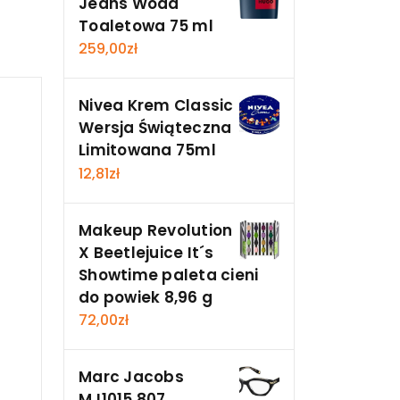
Jeans Woda
Toaletowa 75 ml
259,00
zł
Nivea Krem Classic
Wersja Świąteczna
Limitowana 75ml
12,81
zł
Makeup Revolution
X Beetlejuice It´s
Showtime paleta cieni
do powiek 8,96 g
72,00
zł
Marc Jacobs
MJ1015 807