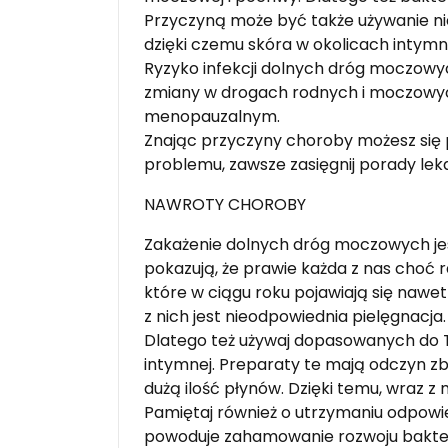
Przyczyną może być także używanie niep
dzięki czemu skóra w okolicach intymn
Ryzyko infekcji dolnych dróg moczowyc
zmiany w drogach rodnych i moczowyc
menopauzalnym.
Znając przyczyny choroby możesz się p
problemu, zawsze zasięgnij porady lek
NAWROTY CHOROBY
Zakażenie dolnych dróg moczowych jes
pokazują, że prawie każda z nas choć r
które w ciągu roku pojawiają się naw
z nich jest nieodpowiednia pielęgnacja.
Dlatego też używaj dopasowanych do 
intymnej. Preparaty te mają odczyn zb
dużą ilość płynów. Dzięki temu, wraz 
Pamiętaj również o utrzymaniu odpow
powoduje zahamowanie rozwoju bakteri