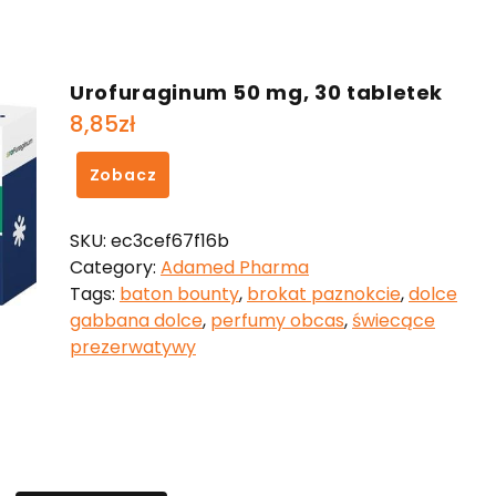
Urofuraginum 50 mg, 30 tabletek
8,85
zł
Zobacz
SKU:
ec3cef67f16b
Category:
Adamed Pharma
Tags:
baton bounty
,
brokat paznokcie
,
dolce
gabbana dolce
,
perfumy obcas
,
świecące
prezerwatywy