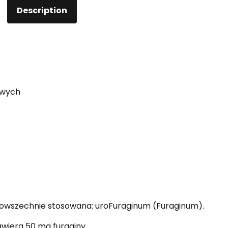
Description
owych
powszechnie stosowana: uroFuraginum (Furaginum).
awiera 50 mg furaginy.