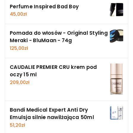
Perfume Inspired Bad Boy
45,00
zł
Pomada do włosów - Original Styling
Meraki - BluMaan - 74g
125,00
zł
CAUDALIE PREMIER CRU krem pod
oczy 15 ml
209,00
zł
Bandi Medical Expert Anti Dry
Emulsja silnie nawilżająca 50ml
51,20
zł