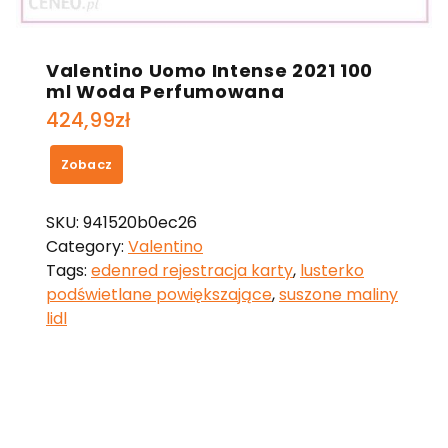
Valentino Uomo Intense 2021 100
ml Woda Perfumowana
424,99
zł
Zobacz
SKU:
941520b0ec26
Category:
Valentino
Tags:
edenred rejestracja karty
,
lusterko
podświetlane powiększające
,
suszone maliny
lidl