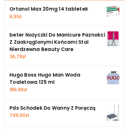
Ortanol Max 20mg 14 tabletek
6,91
zł
beter Nożyczki Do Manicure Paznokci
Z Zaokrąglonymi Końcami Stal
Nierdzewna Beauty Care
36,79
zł
Hugo Boss Hugo Man Woda
Toaletowa 125 ml
186,99
zł
Pds Schodek Do Wanny Z Poręczą
749,00
zł