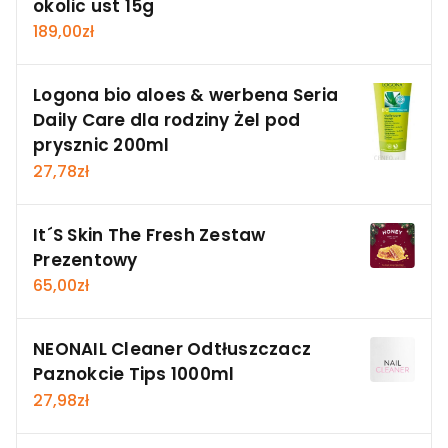
okolic ust 15g
189,00
zł
Logona bio aloes & werbena Seria
Daily Care dla rodziny Żel pod
prysznic 200ml
27,78
zł
It´S Skin The Fresh Zestaw
Prezentowy
65,00
zł
NEONAIL Cleaner Odtłuszczacz
Paznokcie Tips 1000ml
27,98
zł