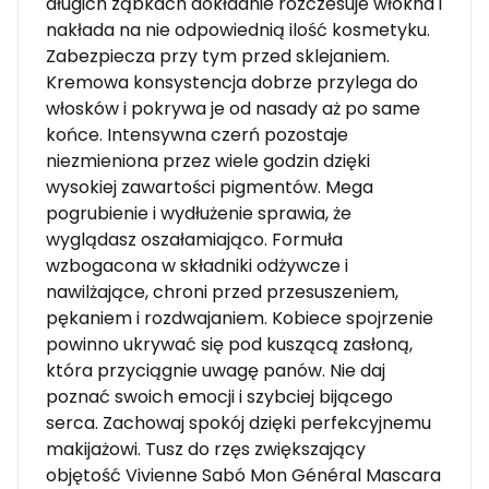
długich ząbkach dokładnie rozczesuje włókna i
nakłada na nie odpowiednią ilość kosmetyku.
Zabezpiecza przy tym przed sklejaniem.
Kremowa konsystencja dobrze przylega do
włosków i pokrywa je od nasady aż po same
końce. Intensywna czerń pozostaje
niezmieniona przez wiele godzin dzięki
wysokiej zawartości pigmentów. Mega
pogrubienie i wydłużenie sprawia, że
wyglądasz oszałamiająco. Formuła
wzbogacona w składniki odżywcze i
nawilżające, chroni przed przesuszeniem,
pękaniem i rozdwajaniem. Kobiece spojrzenie
powinno ukrywać się pod kuszącą zasłoną,
która przyciągnie uwagę panów. Nie daj
poznać swoich emocji i szybciej bijącego
serca. Zachowaj spokój dzięki perfekcyjnemu
makijażowi. Tusz do rzęs zwiększający
objętość Vivienne Sabó Mon Général Mascara