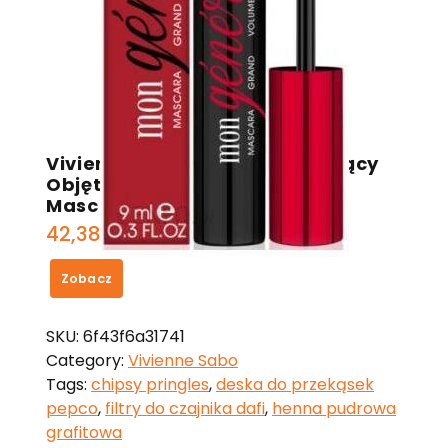
Vivienne Sabo Tusz Zwiększający
Objętość Rzęs – Mon General
Mascara Black
42,38
zł
Zobacz
SKU:
6f43f6a31741
Category:
Vivienne Sabo
Tags:
chipsy pringles
,
deska do przekąsek
pepco
,
filtry do czajnika dafi
,
henna pudrowa
grafitowa