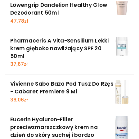
Löwengrip Dandelion Healthy Glow
Dezodorant 50ml
47,78
zł
Pharmaceris A Vita-Sensilium Lekki
krem głęboko nawilżający SPF 20
50ml
37,67
zł
Vivienne Sabo Baza Pod Tusz Do Rzęs
- Cabaret Premiere 9 Ml
36,06
zł
Eucerin Hyaluron-Filler
przeciwzmarszczkowy krem na
dzień do skóry suchej i bardzo