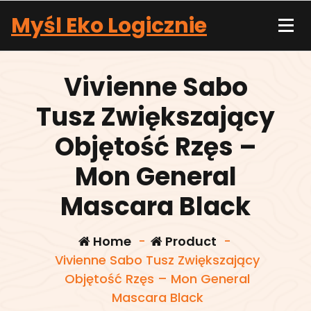
Skip
Myśl Eko Logicznie
to
content
Vivienne Sabo
Tusz Zwiększający
Objętość Rzęs –
Mon General
Mascara Black
Home
-
Product
-
Vivienne Sabo Tusz Zwiększający
Objętość Rzęs – Mon General
Mascara Black