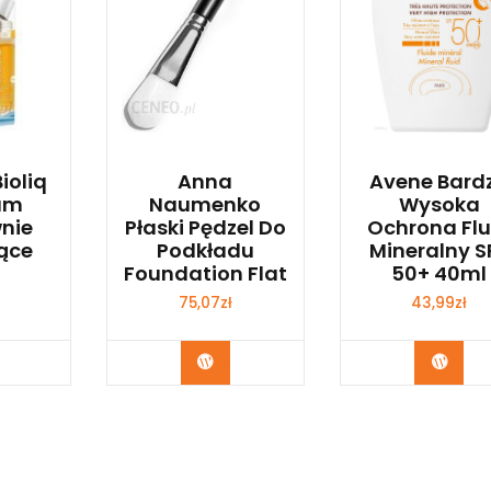
ioliq
Anna
Avene Bard
rum
Naumenko
Wysoka
nie
Płaski Pędzel Do
Ochrona Flu
ące
Podkładu
Mineralny S
Foundation Flat
50+ 40ml
75,07
zł
43,99
zł
bacz
Zobacz
Zoba