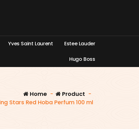
Y
v
e
s
S
a
i
n
t
L
a
u
r
e
n
t
E
s
t
e
e
L
a
u
d
e
r
H
u
g
o
B
o
s
s
Home
-
Product
-
ting Stars Red Hoba Perfum 100 ml