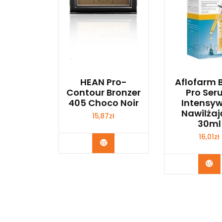
HEAN Pro-
Aflofarm B
Contour Bronzer
Pro Se
405 Choco Noir
Intensyw
Nawilżaj
15,87
zł
30ml
16,01
zł
Zobacz
Zo