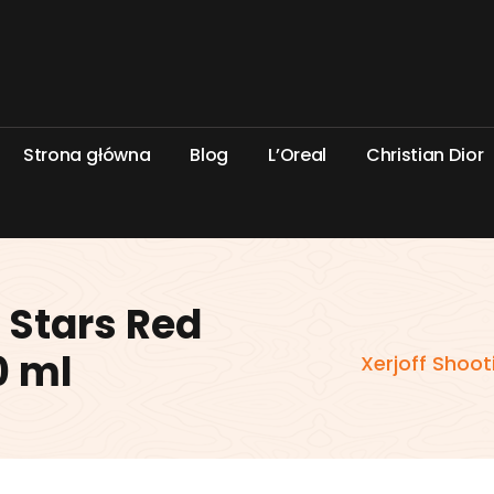
S
t
r
o
n
a
g
ł
ó
w
n
a
B
l
o
g
L
’
O
r
e
a
l
C
h
r
i
s
t
i
a
n
D
i
o
r
 Stars Red
0 ml
Xerjoff Shoo