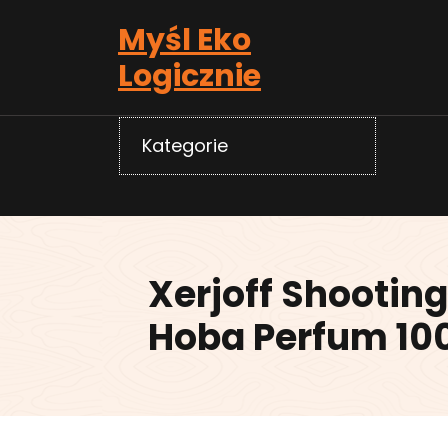
Skip
Myśl Eko
to
content
Logicznie
Kategorie
Xerjoff Shooting
Hoba Perfum 10