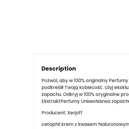
Description
Pozwól, aby w 100% originalny Perfumy 
podkreślił Twoją kobiecość. Użyj eks
zapachu. Odkryj w 100% oryginalne prod
EkstraktPerfumy UnisexNazwa zapachu
Producent: Xerjoff
cetaphil krem z kwasem hialuronowym, m