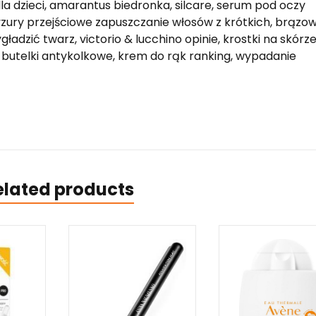
dla dzieci, amarantus biedronka, silcare, serum pod oczy
zury przejściowe zapuszczanie włosów z krótkich, brązo
adzić twarz, victorio & lucchino opinie, krostki na skórze
utelki antykolkowe, krem do rąk ranking, wypadanie
elated products