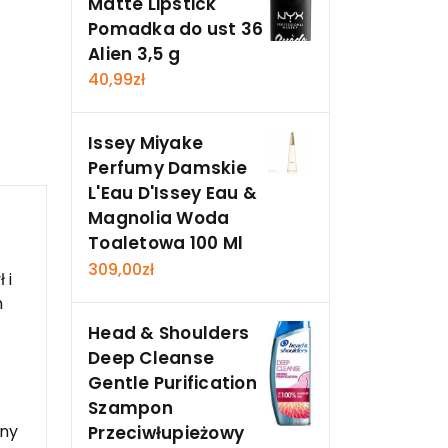
Matte Lipstick
Pomadka do ust 36
Alien 3,5 g
40,99
zł
Issey Miyake
Perfumy Damskie
L'Eau D'Issey Eau &
Magnolia Woda
Toaletowa 100 Ml
309,00
zł
 i
m
Head & Shoulders
Deep Cleanse
Gentle Purification
Szampon
eny
Przeciwłupieżowy