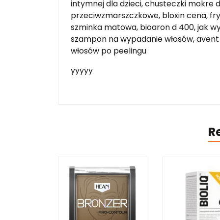
intymnej dla dzieci, chusteczki mokre 
przeciwzmarszczkowe, bloxin cena, fry
szminka matowa, bioaron d 400, jak wygł
szampon na wypadanie włosów, avent b
włosów po peelingu
yyyyy
R