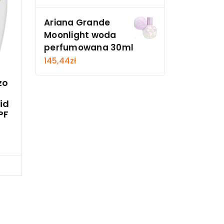
Ariana Grande
Moonlight woda
perfumowana 30ml
145,44
zł
zo
id
PF
cz