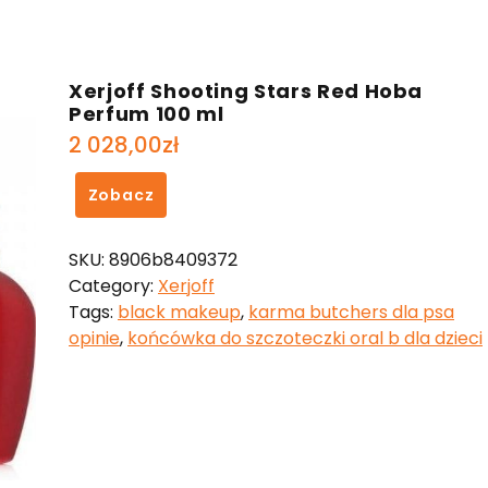
Xerjoff Shooting Stars Red Hoba
Perfum 100 ml
2 028,00
zł
Zobacz
SKU:
8906b8409372
Category:
Xerjoff
Tags:
black makeup
,
karma butchers dla psa
opinie
,
końcówka do szczoteczki oral b dla dzieci