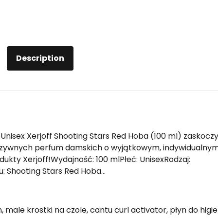
Description
Unisex Xerjoff Shooting Stars Red Hoba (100 ml) zaskoczył
kluzywnych perfum damskich o wyjątkowym, indywidualny
ukty Xerjoff!Wydajność: 100 mlPłeć: UnisexRodzaj:
: Shooting Stars Red Hoba…
ale krostki na czole, cantu curl activator, płyn do higi