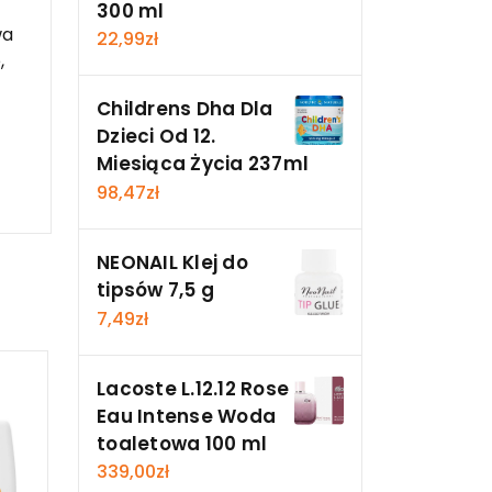
300 ml
wa
22,99
zł
,
Childrens Dha Dla
Dzieci Od 12.
Miesiąca Życia 237ml
98,47
zł
NEONAIL Klej do
tipsów 7,5 g
7,49
zł
Lacoste L.12.12 Rose
Eau Intense Woda
toaletowa 100 ml
339,00
zł