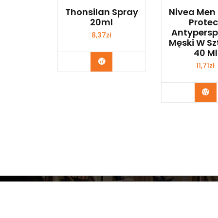
Thonsilan Spray
Nivea Men 
20ml
Protec
Antypersp
8,37
zł
Męski W Sz
40 Ml
Zobacz
11,71
zł
Zo