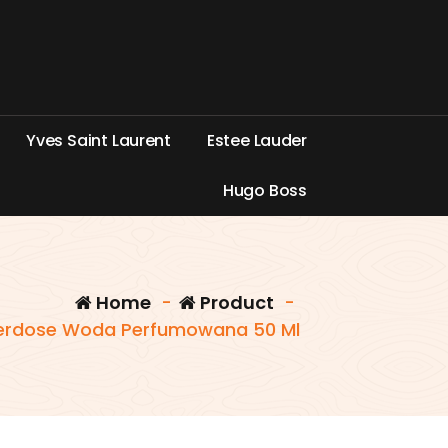
Y
v
e
s
S
a
i
n
t
L
a
u
r
e
n
t
E
s
t
e
e
L
a
u
d
e
r
H
u
g
o
B
o
s
s
Home
-
Product
-
verdose Woda Perfumowana 50 Ml