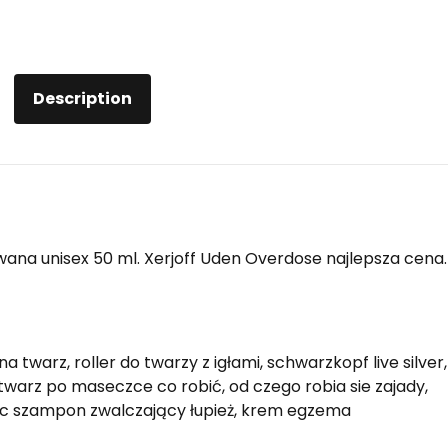
Description
na unisex 50 ml. Xerjoff Uden Overdose najlepsza cena.
 twarz, roller do twarzy z igłami, schwarzkopf live silver,
warz po maseczce co robić, od czego robia sie zajady,
ic szampon zwalczający łupież, krem egzema