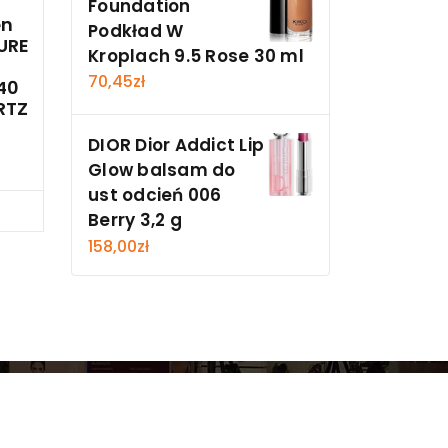
Foundation
en
Podkład W
URE
Kroplach 9.5 Rose 30 ml
70,45
zł
40
RTZ
DIOR Dior Addict Lip
Glow balsam do
ust odcień 006
cz
Berry 3,2 g
158,00
zł
y