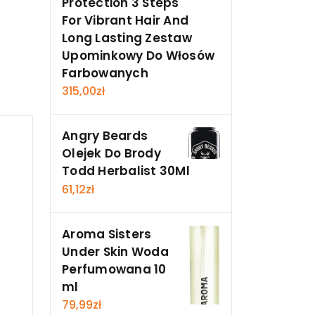
Protection 3 Steps
For Vibrant Hair And
Long Lasting Zestaw
Upominkowy Do Włosów
Farbowanych
315,00
zł
Angry Beards
Olejek Do Brody
Todd Herbalist 30Ml
61,12
zł
Aroma Sisters
Under Skin Woda
Perfumowana 10
ml
79,99
zł