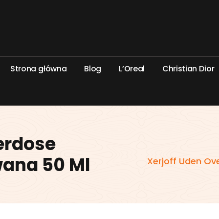
S
t
r
o
n
a
g
ł
ó
w
n
a
B
l
o
g
L
’
O
r
e
a
l
C
h
r
i
s
t
i
a
n
D
i
o
r
erdose
ana 50 Ml
Xerjoff Uden O