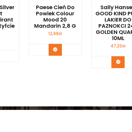
Silver
Paese Cień Do
Sally Hans
t
Powiek Colour
GOOD KIND P
irant
Mood 20
LAKIER DO
tyfcie
Mandarin 2,8 G
PAZNOKCI 2
GOLDEN QUA
12,68
zł
10ML
47,20
zł
Zobacz
bacz
Zoba
Copyright © 2026 Myśl Eko Logicznie | Powered by
Storel