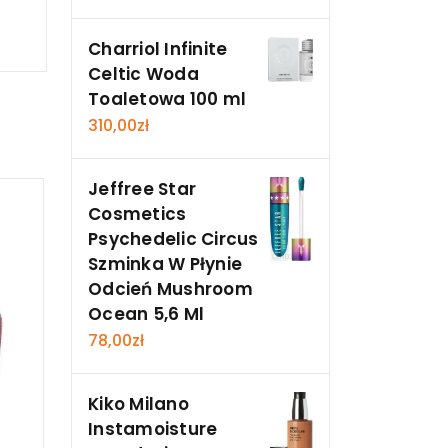
Charriol Infinite
Celtic Woda
Toaletowa 100 ml
310,00
zł
Jeffree Star
Cosmetics
Psychedelic Circus
Szminka W Płynie
Odcień Mushroom
Ocean 5,6 Ml
78,00
zł
Kiko Milano
Instamoisture