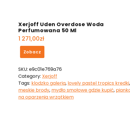
Xerjoff Uden Overdose Woda
Perfumowana 50 Ml
1 271,00
zł
Zobacz
SKU:
e9c01e769a76
Category:
Xerjoff
Tags:
klodzko galeria
,
lovely pastel tropics kredki
,
meskie brody
,
mydło smołowe gdzie kupić
,
piank
na oparzenia wrzątkiem