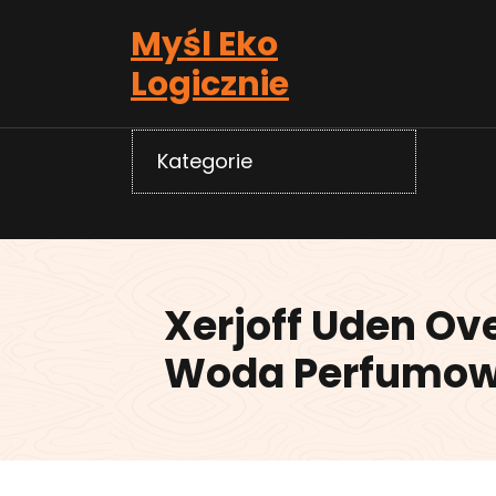
Skip
Myśl Eko
to
content
Logicznie
Kategorie
Xerjoff Uden Ov
Woda Perfumow