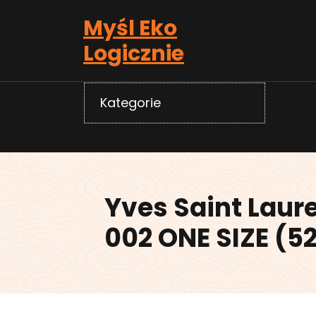
Skip
Myśl Eko
to
content
Logicznie
Kategorie
Yves Saint Laur
002 ONE SIZE (5