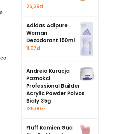
i
26,28
zł
je
Adidas Adipure
Woman
Dezodorant 150ml
11,07
zł
 co
Andreia Kuracja
Paznokci
Professional Builder
Acrylic Powder Polvos
Biały 35g
135,00
zł
Fluff Kamień Gua