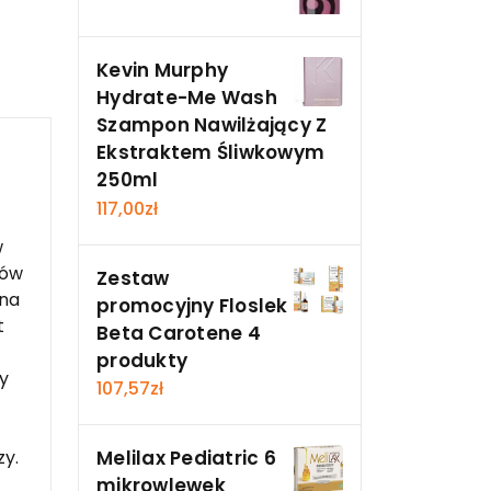
Kevin Murphy
Hydrate-Me Wash
Szampon Nawilżający Z
Ekstraktem Śliwkowym
250ml
117,00
zł
w
mów
Zestaw
 na
promocyjny Floslek
t
Beta Carotene 4
produkty
y
107,57
zł
Melilax Pediatric 6
zy.
mikrowlewek