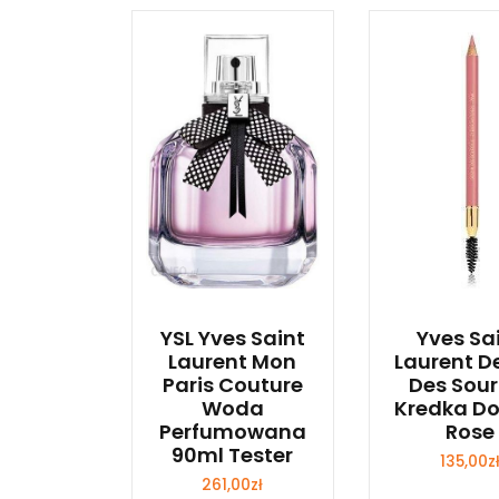
YSL Yves Saint
Yves Sa
Laurent Mon
Laurent D
Paris Couture
Des Sour
Woda
Kredka Do
Perfumowana
Rose
90ml Tester
135,00
z
261,00
zł