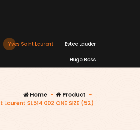
Y
v
e
s
S
a
i
n
t
L
a
u
r
e
n
t
E
s
t
e
e
L
a
u
d
e
r
H
u
g
o
B
o
s
s
Home
-
Product
-
t Laurent SL514 002 ONE SIZE (52)