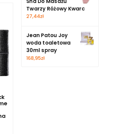
Sha Do Masażu
Twarzy Różowy Kwarc
27,44
zł
Jean Patou Joy
woda toaletowa
30ml spray
168,95
zł
t
ck
eme
na