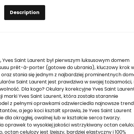
Description
ku, Yves Saint Laurent był pierwszym luksusowym domem
susu prêt-à-porter (gotowe do ubrania), kluczowy krok 
 oraz stania się jednym z najbardziej prominentnych do
larów Saint Laurent jest prawdziwa w swojej tożsamości,
wolność. Dla kogo? Okulary korekcyjne Yves Saint Lauren
i marki Yves Saint Laurent, która została starannie
odel z pełnymi oprawkami odzwierciedla najnowsze trend
tów, a jego koci kształt sprawia, że Yves Saint Laurent
 dla okrągłej, owalnej lub w kształcie serca twarzy.
ia oprawek to wysokiej jakości wstrzykiwany octan celulo
ctan celulozy jest lżejszy, bardziej elastyczny i 100%