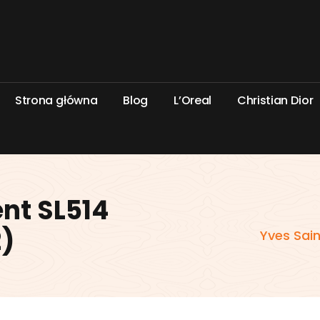
S
t
r
o
n
a
g
ł
ó
w
n
a
B
l
o
g
L
’
O
r
e
a
l
C
h
r
i
s
t
i
a
n
D
i
o
r
ent SL514
2)
Yves Sain