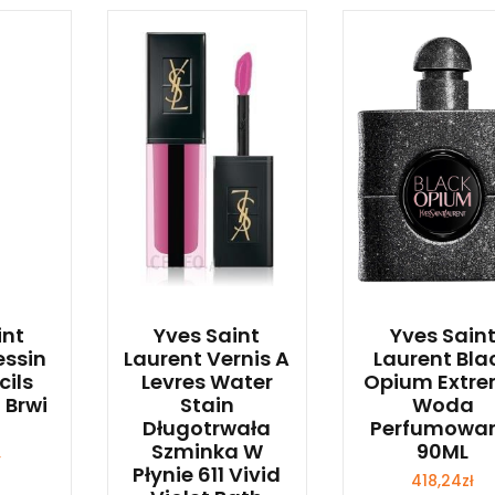
int
Yves Saint
Yves Sain
essin
Laurent Vernis A
Laurent Bla
cils
Levres Water
Opium Extr
 Brwi
Stain
Woda
Długotrwała
Perfumowa
Szminka W
90ML
ł
Płynie 611 Vivid
418,24
zł