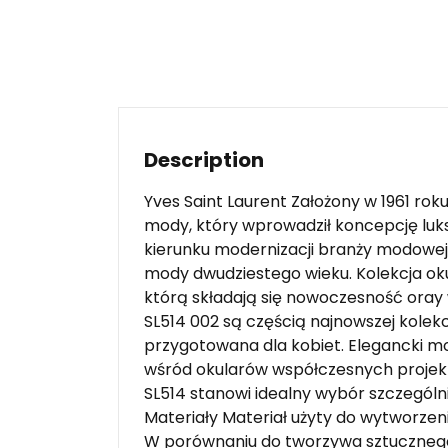
Description
Yves Saint Laurent Założony w 1961 ro
mody, który wprowadził koncepcję luk
kierunku modernizacji branży modowej
mody dwudziestego wieku. Kolekcja oku
którą składają się nowoczesność oray 
SL514 002 są częścią najnowszej kolekcj
przygotowana dla kobiet. Elegancki m
wśród okularów współczesnych projektan
SL514 stanowi idealny wybór szczególnie
Materiały Materiał użyty do wytworzen
W porównaniu do tworzywa sztucznego, o