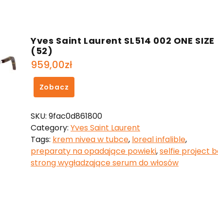
Yves Saint Laurent SL514 002 ONE SIZE
(52)
959,00
zł
Zobacz
SKU:
9fac0d861800
Category:
Yves Saint Laurent
Tags:
krem nivea w tubce
,
loreal infalible
,
preparaty na opadające powieki
,
selfie project 
strong wygładzające serum do włosów