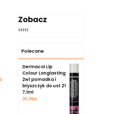
Zobacz
zzzzz
Polecane
Dermacol Lip
Colour Longlasting
be
2w1 pomadka i
błyszczyk do ust 21
7,1ml
30,39
zł