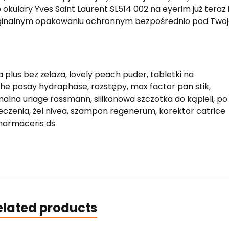
kulary Yves Saint Laurent SL514 002 na eyerim już teraz 
ryginalnym opakowaniu ochronnym bezpośrednio pod Two
 plus bez żelaza, lovely peach puder, tabletki na
he posay hydraphase, rozstępy, max factor pan stik,
lna uriage rossmann, silikonowa szczotka do kąpieli, po
ieczenia, żel nivea, szampon regenerum, korektor catrice
harmaceris ds
elated products