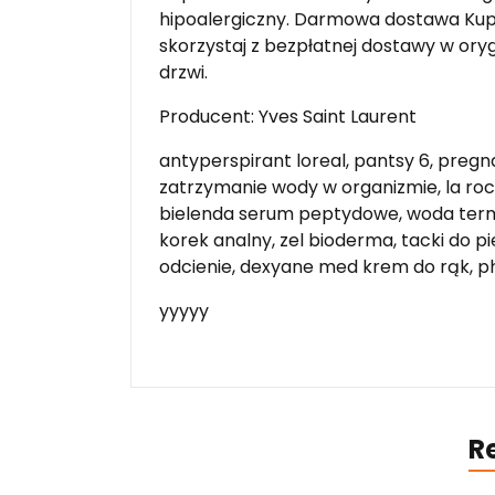
hipoalergiczny. Darmowa dostawa Kup o
skorzystaj z bezpłatnej dostawy w o
drzwi.
Producent: Yves Saint Laurent
antyperspirant loreal, pantsy 6, pregna
zatrzymanie wody w organizmie, la roc
bielenda serum peptydowe, woda terma
korek analny, zel bioderma, tacki do p
odcienie, dexyane med krem do rąk, p
yyyyy
R