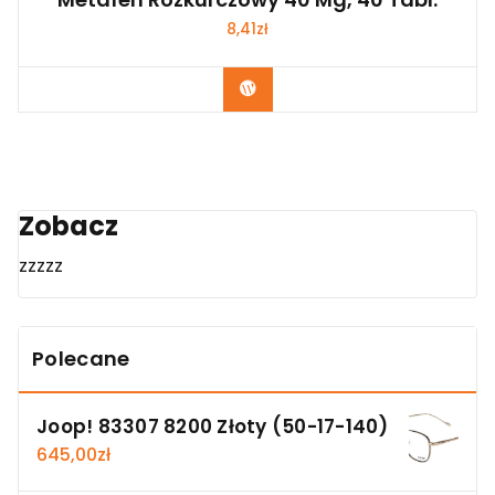
8,41
zł
Zobacz
Zobacz
zzzzz
Polecane
Joop! 83307 8200 Złoty (50-17-140)
645,00
zł