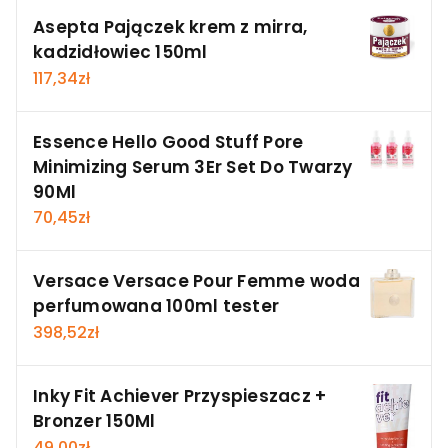
Asepta Pajączek krem z mirra,
kadzidłowiec 150ml
117,34
zł
Essence Hello Good Stuff Pore
Minimizing Serum 3Er Set Do Twarzy
90Ml
70,45
zł
Versace Versace Pour Femme woda
perfumowana 100ml tester
398,52
zł
Inky Fit Achiever Przyspieszacz +
Bronzer 150Ml
49,00
zł