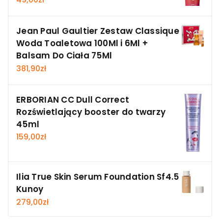
Jean Paul Gaultier Zestaw Classique
Woda Toaletowa 100Ml i 6Ml +
Balsam Do Ciała 75Ml
381,90
zł
ERBORIAN CC Dull Correct
Rozświetlający booster do twarzy
45ml
159,00
zł
Ilia True Skin Serum Foundation Sf4.5
Kunoy
279,00
zł