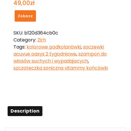
49,00
zł
Zobacz
SKU:
b120d364cb0c
Category:
Zirh
Tags:
kolorowe podkolanówki
,
soczewki
acuvue oasys 2 tygodniowe
,
szampon do
włosów suchych i wypadających
,
szczoteczka soniczna vitammy końcówki
Description