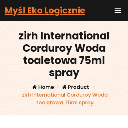
Skip
Myśl Eko Logicznie
to
content
zirh International
Corduroy Woda
toaletowa 75ml
spray
Home
-
Product
-
zirh International Corduroy Woda
toaletowa 75ml spray