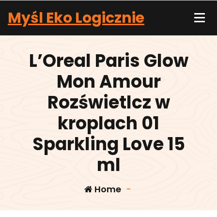
Skip
Myśl Eko Logicznie
to
content
L’Oreal Paris Glow
Mon Amour
Rozświetlcz w
kroplach 01
Sparkling Love 15
ml
Home
-