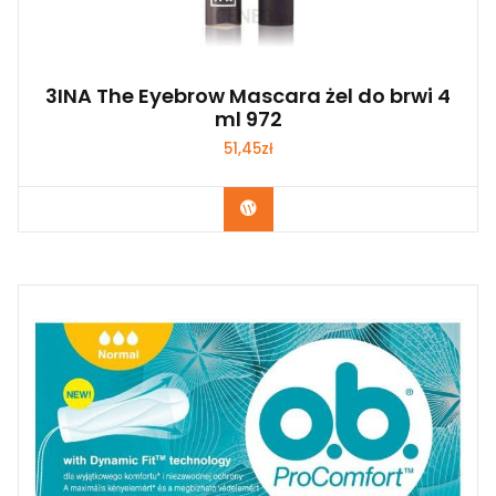
3INA The Eyebrow Mascara żel do brwi 4
ml 972
51,45
zł
Zobacz