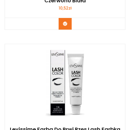
Czerwono Biała
10,52
zł
Zobacz
Levissime Farba Do Brwi Rzęs Lash Farbka