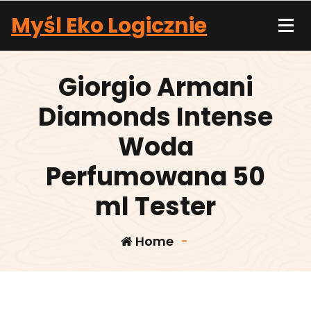
Skip
Myśl Eko Logicznie
to
content
Giorgio Armani
Diamonds Intense
Woda
Perfumowana 50
ml Tester
Home
-