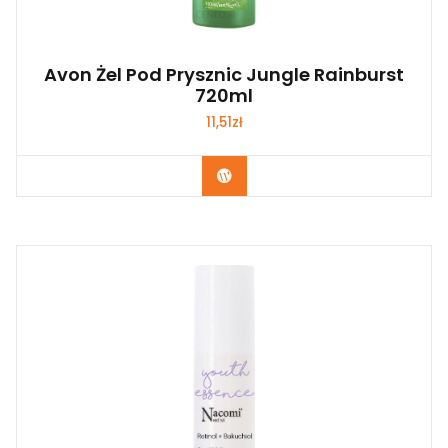
Avon Żel Pod Prysznic Jungle Rainburst
720ml
11,51
zł
Zobacz