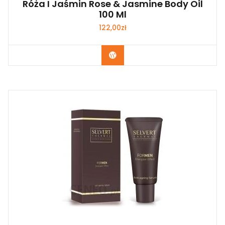
Róża I Jaśmin Rose & Jasmine Body Oil
100 Ml
122,00
zł
Zobacz