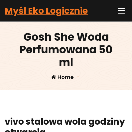
Skip
Myśl Eko Logicznie
to
content
Gosh She Woda
Perfumowana 50
ml
Home
-
vivo stalowa wola godziny