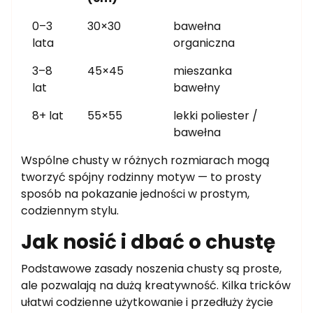
0–3
30×30
bawełna
lata
organiczna
3–8
45×45
mieszanka
lat
bawełny
8+ lat
55×55
lekki poliester /
bawełna
Wspólne chusty w różnych rozmiarach mogą
tworzyć spójny rodzinny motyw — to prosty
sposób na pokazanie jedności w prostym,
codziennym stylu.
Jak nosić i dbać o chustę
Podstawowe zasady noszenia chusty są proste,
ale pozwalają na dużą kreatywność. Kilka tricków
ułatwi codzienne użytkowanie i przedłuży życie