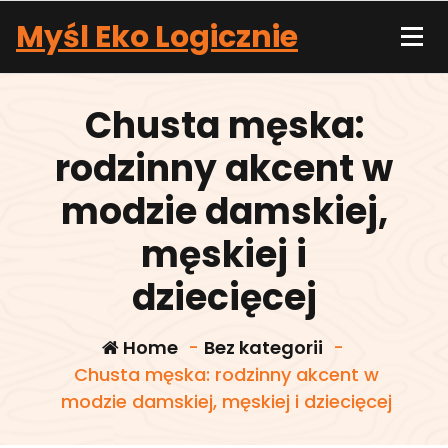
Skip
Myśl Eko Logicznie
to
content
Chusta męska:
rodzinny akcent w
modzie damskiej,
męskiej i
dziecięcej
Home
-
Bez kategorii
-
Chusta męska: rodzinny akcent w
modzie damskiej, męskiej i dziecięcej