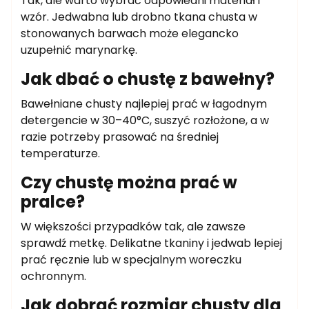
Tak, ale warto wybrać odpowiedni materiał i
wzór. Jedwabna lub drobno tkana chusta w
stonowanych barwach może elegancko
uzupełnić marynarkę.
Jak dbać o chustę z bawełny?
Bawełniane chusty najlepiej prać w łagodnym
detergencie w 30–40°C, suszyć rozłożone, a w
razie potrzeby prasować na średniej
temperaturze.
Czy chustę można prać w
pralce?
W większości przypadków tak, ale zawsze
sprawdź metkę. Delikatne tkaniny i jedwab lepiej
prać ręcznie lub w specjalnym woreczku
ochronnym.
Jak dobrać rozmiar chusty dla