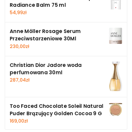
Radiance Balm 75 ml
54,99
zł
Anne Möller Rosage Serum
Przeciwstarzeniowe 30Ml
230,00
zł
Christian Dior Jadore woda
perfumowana 30ml
287,04
zł
Too Faced Chocolate Soleil Natural
Puder Brązujący Golden Cocoa 9 G
169,00
zł