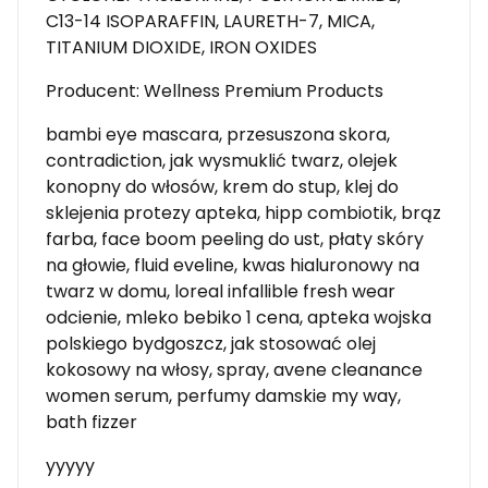
C13-14 ISOPARAFFIN, LAURETH-7, MICA,
TITANIUM DIOXIDE, IRON OXIDES
Producent: Wellness Premium Products
bambi eye mascara, przesuszona skora,
contradiction, jak wysmuklić twarz, olejek
konopny do włosów, krem do stup, klej do
sklejenia protezy apteka, hipp combiotik, brąz
farba, face boom peeling do ust, płaty skóry
na głowie, fluid eveline, kwas hialuronowy na
twarz w domu, loreal infallible fresh wear
odcienie, mleko bebiko 1 cena, apteka wojska
polskiego bydgoszcz, jak stosować olej
kokosowy na włosy, spray, avene cleanance
women serum, perfumy damskie my way,
bath fizzer
yyyyy