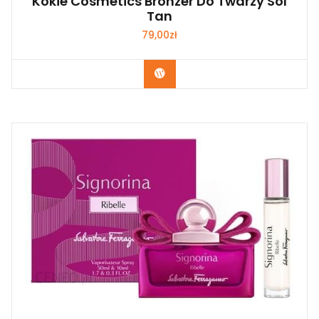
Kokie Cosmetics Bronzer Do Twarzy Sol
Tan
79,00
zł
Zobacz