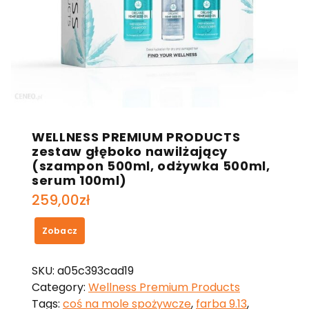
WELLNESS PREMIUM PRODUCTS
zestaw głęboko nawilżający
(szampon 500ml, odżywka 500ml,
serum 100ml)
259,00
zł
Zobacz
SKU:
a05c393cad19
Category:
Wellness Premium Products
Tags:
coś na mole spożywcze
,
farba 9.13
,