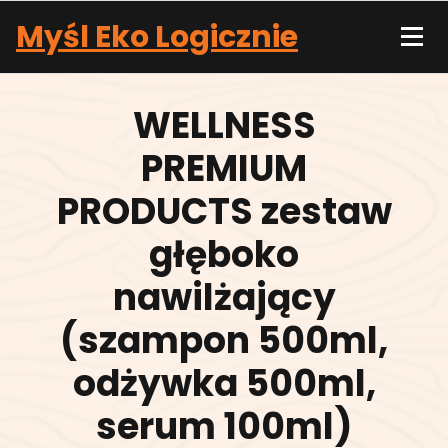
Skip
Myśl Eko Logicznie
to
content
WELLNESS
PREMIUM
PRODUCTS zestaw
głęboko
nawilżający
(szampon 500ml,
odżywka 500ml,
serum 100ml)