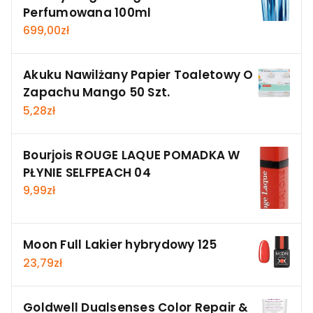
Perfumowana 100ml
699,00
zł
Akuku Nawilżany Papier Toaletowy O
Zapachu Mango 50 Szt.
5,28
zł
Bourjois ROUGE LAQUE POMADKA W
PŁYNIE SELFPEACH 04
9,99
zł
Moon Full Lakier hybrydowy 125
23,79
zł
Goldwell Dualsenses Color Repair &