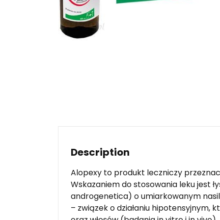
Description
Alopexy to produkt leczniczy przezna
Wskazaniem do stosowania leku jest ł
androgenetica) o umiarkowanym nasile
– związek o działaniu hipotensyjnym,
oraz włosów (badania in vitro i in viv