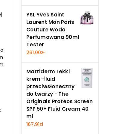
j
YSL Yves Saint
Laurent Mon Paris
Couture Woda
Perfumowana 90ml
Tester
go
261,00
zł
em
em
Martiderm Lekki
krem-fluid
przeciwsłoneczny
do twarzy - The
Originals Proteos Screen
SPF 50+ Fluid Cream 40
ć
ml
167,91
zł