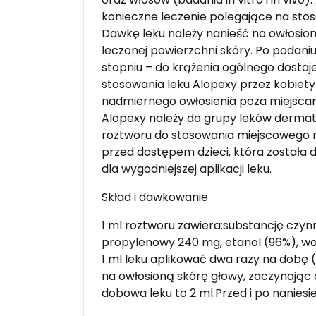
konieczne leczenie polegające na stos
Dawkę leku należy nanieść na owłosion
leczonej powierzchni skóry. Po podani
stopniu – do krążenia ogólnego dostaje 
stosowania leku Alopexy przez kobiet
nadmiernego owłosienia poza miejscam
Alopexy należy do grupy leków dermato
roztworu do stosowania miejscowego n
przed dostępem dzieci, która został
dla wygodniejszej aplikacji leku.
Skład i dawkowanie
1 ml roztworu zawiera:substancję czyn
propylenowy 240 mg, etanol (96%), w
1 ml leku aplikować dwa razy na dobę (
na owłosioną skórę głowy, zaczynając
dobowa leku to 2 ml.Przed i po naniesi