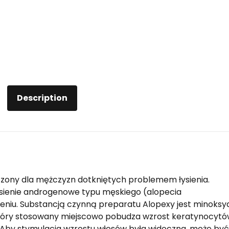
Description
czony dla mężczyzn dotkniętych problemem łysienia.
ysienie androgenowe typu męskiego (alopecia
niu. Substancją czynną preparatu Alopexy jest minoksy
 który stosowany miejscowo pobudza wzrost keratynocyt
o). Aby stymulacja wzrostu włosów była widoczna, może być