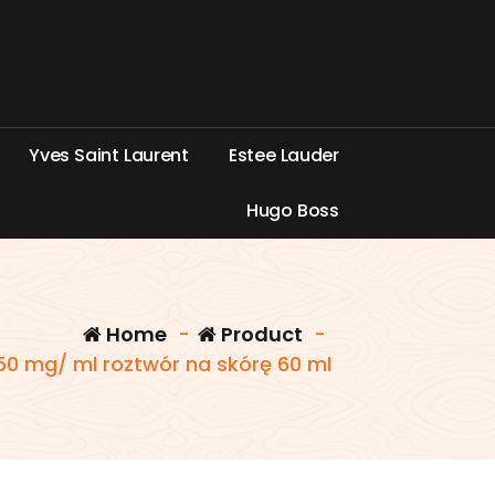
Y
v
e
s
S
a
i
n
t
L
a
u
r
e
n
t
E
s
t
e
e
L
a
u
d
e
r
H
u
g
o
B
o
s
s
Home
-
Product
-
50 mg/ ml roztwór na skórę 60 ml