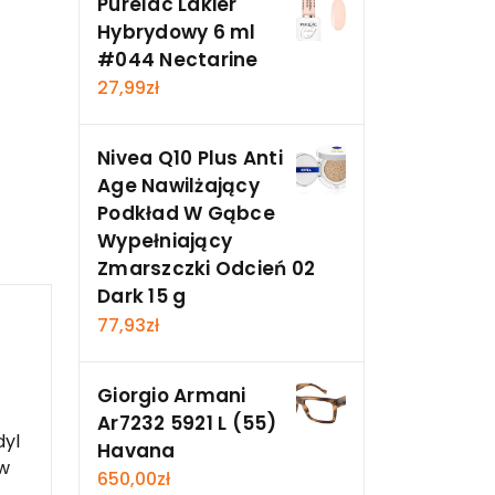
Purelac Lakier
Hybrydowy 6 ml
#044 Nectarine
27,99
zł
Nivea Q10 Plus Anti
Age Nawilżający
Podkład W Gąbce
Wypełniający
Zmarszczki Odcień 02
Dark 15 g
77,93
zł
Giorgio Armani
Ar7232 5921 L (55)
dyl
Havana
ów
650,00
zł