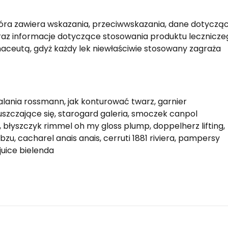
która zawiera wskazania, przeciwwskazania, dane dotyczą
az informacje dotyczące stosowania produktu lecznicze
rmaceutą, gdyż każdy lek niewłaściwie stosowany zagraża
alania rossmann, jak konturować twarz, garnier
szczające się, starogard galeria, smoczek canpol
błyszczyk rimmel oh my gloss plump, doppelherz lifting,
zu, cacharel anais anais, cerruti 1881 riviera, pampersy
juice bielenda