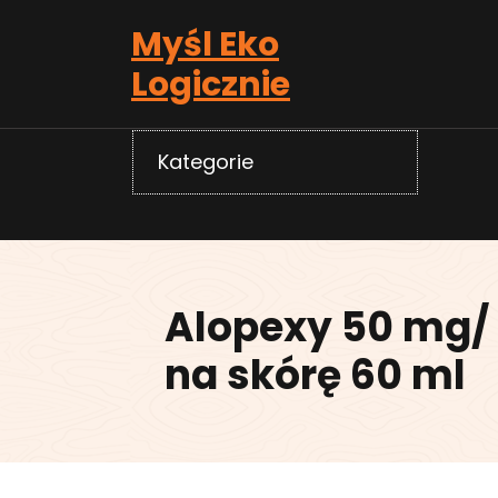
Skip
Myśl Eko
to
content
Logicznie
Kategorie
Alopexy 50 mg/ 
na skórę 60 ml