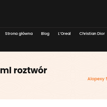
S
t
r
o
n
a
g
ł
ó
w
n
a
B
l
o
g
L
’
O
r
e
a
l
C
h
r
i
s
t
i
a
n
D
i
o
r
ml roztwór
Alopexy 