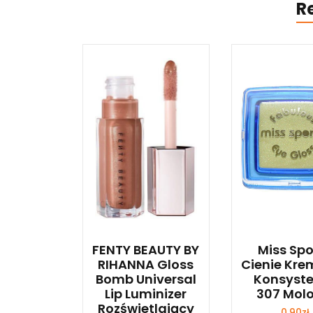
R
FENTY BEAUTY BY
Miss Spo
RIHANNA Gloss
Cienie Kre
Bomb Universal
Konsyste
Lip Luminizer
307 Molo
Rozświetlający
0,90
zł