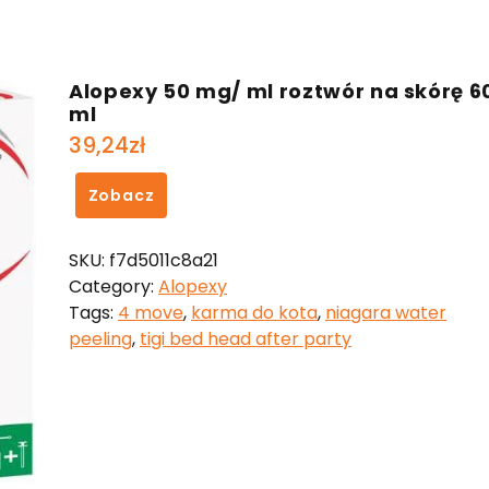
Alopexy 50 mg/ ml roztwór na skórę 6
ml
39,24
zł
Zobacz
SKU:
f7d5011c8a21
Category:
Alopexy
Tags:
4 move
,
karma do kota
,
niagara water
peeling
,
tigi bed head after party