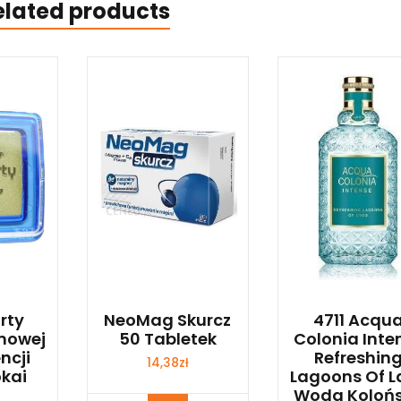
elated products
rty
NeoMag Skurcz
4711 Acqu
mowej
50 Tabletek
Colonia Inte
ncji
Refreshin
14,38
zł
kai
Lagoons Of L
Woda Koloń