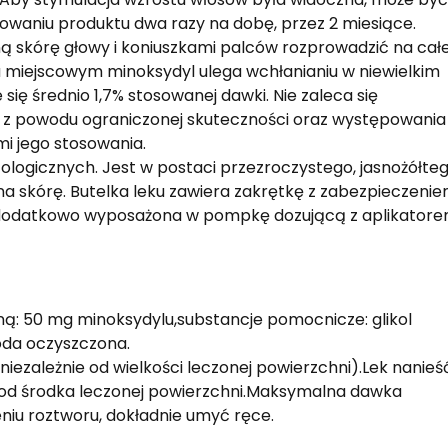
owaniu produktu dwa razy na dobę, przez 2 miesiące.
ą skórę głowy i koniuszkami palców rozprowadzić na całe
u miejscowym minoksydyl ulega wchłanianiu w niewielkim
się średnio 1,7% stosowanej dawki. Nie zaleca się
y z powodu ograniczonej skuteczności oraz występowania
i jego stosowania.
logicznych. Jest w postaci przezroczystego, jasnożółte
a skórę. Butelka leku zawiera zakrętkę z zabezpieczeni
a dodatkowo wyposażona w pompkę dozującą z aplikator
ną: 50 mg minoksydylu,substancje pomocnicze: glikol
oda oczyszczona.
niezależnie od wielkości leczonej powierzchni).Lek nanieś
 od środka leczonej powierzchni.Maksymalna dawka
eniu roztworu, dokładnie umyć ręce.