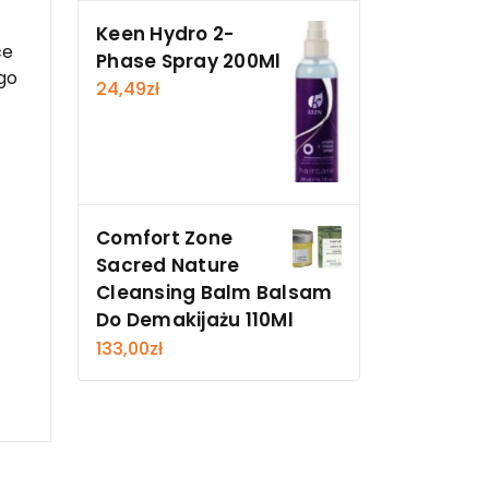
Keen Hydro 2-
ce
Phase Spray 200Ml
go
24,49
zł
Comfort Zone
Sacred Nature
Cleansing Balm Balsam
Do Demakijażu 110Ml
133,00
zł