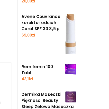
20,00
zł
Avene Couvrance
korektor odcień
Coral SPF 30 3,5 g
69,00
zł
Remifemin 100
Tabl.
43,11
zł
Dermika Maseczki
Piękności Beauty
i
Sleep Żelowa Maseczka