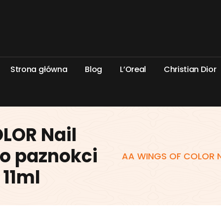
S
t
r
o
n
a
g
ł
ó
w
n
a
B
l
o
g
L
’
O
r
e
a
l
C
h
r
i
s
t
i
a
n
D
i
o
r
LOR Nail
do paznokci
AA WINGS OF COLOR Na
 11ml