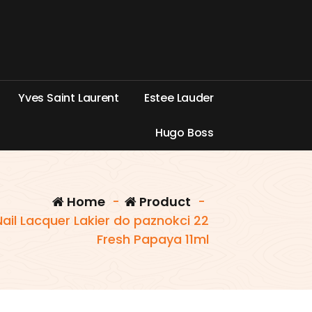
Y
v
e
s
S
a
i
n
t
L
a
u
r
e
n
t
E
s
t
e
e
L
a
u
d
e
r
H
u
g
o
B
o
s
s
Home
-
Product
-
il Lacquer Lakier do paznokci 22
Fresh Papaya 11ml