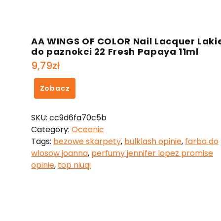
AA WINGS OF COLOR Nail Lacquer Laki
do paznokci 22 Fresh Papaya 11ml
9,79
zł
Zobacz
SKU:
cc9d6fa70c5b
Category:
Oceanic
Tags:
bezowe skarpety
,
bulklash opinie
,
farba do
wlosow joanna
,
perfumy jennifer lopez promise
opinie
,
top niuqi