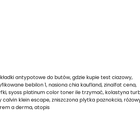
kładki antypotowe do butów, gdzie kupie test ciazowy,
kowane bebilon 1, nasiona chia kaufland, zinalfat cena,
yfki, syoss platinum color toner ile trzymać, kolastyna tur
 calvin klein escape, zniszczona plytka paznokcia, różow
 krem a derma, atopis