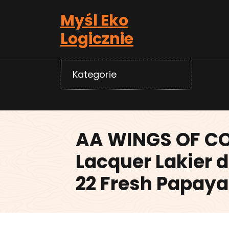
Skip
Myśl Eko
to
content
Logicznie
Kategorie
AA WINGS OF CO
Lacquer Lakier 
22 Fresh Papaya