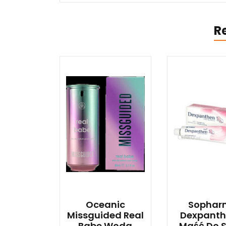
R
Oceanic
Sophar
Missguided Real
Dexpanth
Babe Woda
Maść Do S