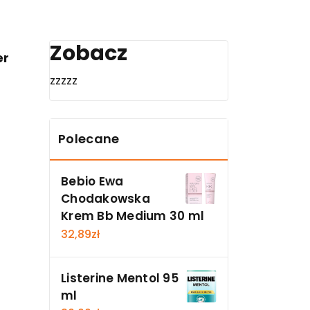
Zobacz
er
zzzzz
Polecane
Bebio Ewa
Chodakowska
Krem Bb Medium 30 ml
32,89
zł
Listerine Mentol 95
ml