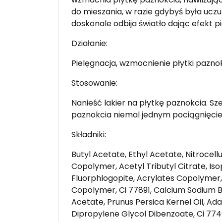
do mieszania, w razie gdybyś była uczul
doskonale odbija światło dając efekt 
Działanie:
Pielęgnacja, wzmocnienie płytki paznok
Stosowanie:
Nanieść lakier na płytkę paznokcia. S
paznokcia niemal jednym pociągnięci
Składniki:
Butyl Acetate, Ethyl Acetate, Nitrocell
Copolymer, Acetyl Tributyl Citrate, Is
Fluorphlogopite, Acrylates Copolymer
Copolymer, Ci 77891, Calcium Sodium Bo
Acetate, Prunus Persica Kernel Oil, Adan
Dipropylene Glycol Dibenzoate, Ci 7749