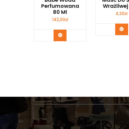
Perfumowana
Wrażliwej
80 Ml
4,30
zł
142,00
zł
Zo
Zobacz