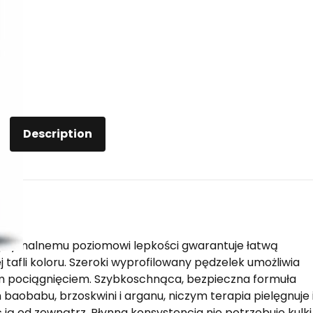
Description
i optymalnemu poziomowi lepkości gwarantuje łatwą
j tafli koloru. Szeroki wyprofilowany pędzelek umożliwia
 pociągnięciem. Szybkoschnąca, bezpieczna formuła
 baobabu, brzoskwini i arganu, niczym terapia pielęgnuje 
ją od zewnątrz. Płynna konsystencja nie potrzebuje kulki