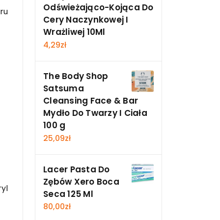
Odświeżająco-Kojąca Do
eru
Cery Naczynkowej I
Wrażliwej 10Ml
4,29
zł
The Body Shop
Satsuma
Cleansing Face & Bar
Mydło Do Twarzy I Ciała
100 g
25,09
zł
Lacer Pasta Do
Zębów Xero Boca
ryl
Seca 125 Ml
80,00
zł