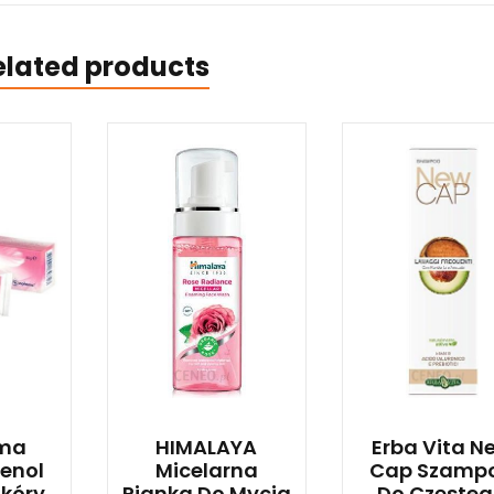
elated products
ma
HIMALAYA
Erba Vita N
enol
Micelarna
Cap Szamp
kóry
Pianka Do Mycia
Do Częste