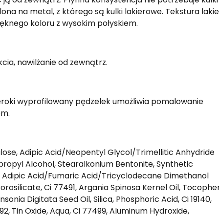
ona na metal, z którego są kulki lakierowe. Tekstura laki
pięknego koloru z wysokim połyskiem.
cia, nawilżanie od zewnątrz.
zeroki wyprofilowany pędzelek umożliwia pomalowanie
em.
ulose, Adipic Acid/Neopentyl Glycol/Trimellitic Anhydride
opropyl Alcohol, Stearalkonium Bentonite, Synthetic
, Adipic Acid/Fumaric Acid/Tricyclodecane Dimethanol
rosilicate, Ci 77491, Argania Spinosa Kernel Oil, Tocophe
sonia Digitata Seed Oil, Silica, Phosphoric Acid, Ci 19140,
2, Tin Oxide, Aqua, Ci 77499, Aluminum Hydroxide,