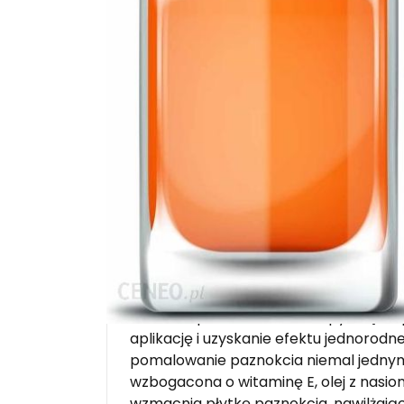
Description
Lakier do paznokci Oil Therapy dzięk
aplikację i uzyskanie efektu jednorodne
pomalowanie paznokcia niemal jednym
wzbogacona o witaminę E, olej z nasion
wzmacnia płytkę paznokcia, nawilżając 