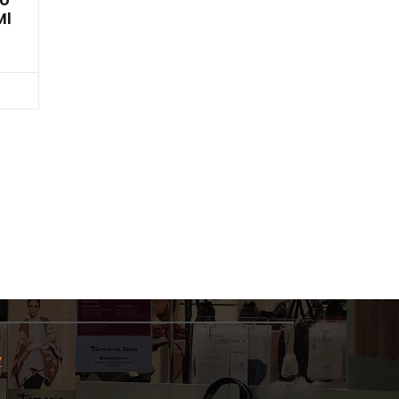
Ml
cz
y