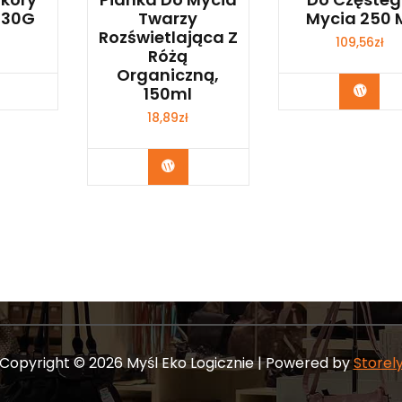
 30G
Twarzy
Mycia 250 
Rozświetlająca Z
109,56
zł
Różą
Organiczną,
bacz
Zoba
150ml
18,89
zł
Zobacz
Copyright © 2026 Myśl Eko Logicznie | Powered by
Storel