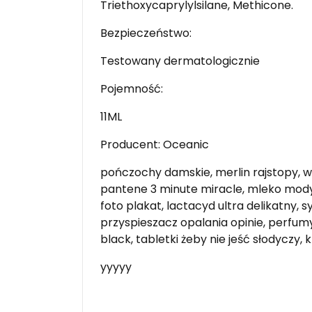
Triethoxycaprylylsilane, Methicone.
Bezpieczeństwo:
Testowany dermatologicznie
Pojemność:
11ML
Producent: Oceanic
pończochy damskie, merlin rajstopy, w
pantene 3 minute miracle, mleko modyfi
foto plakat, lactacyd ultra delikatny, s
przyspieszacz opalania opinie, perfumy
black, tabletki żeby nie jeść słodyczy,
yyyyy