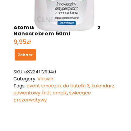
Atomus Dezodorant Roll-On z
Nanosrebrem 50ml
9,95
zł
Zobacz
SKU:
e8224ff2994d
Category:
Vinsvin
Tags:
avent smoczek do butelki 3
,
kalendarz
adwentowy lindt empik
,
świecące
prezerwatywy