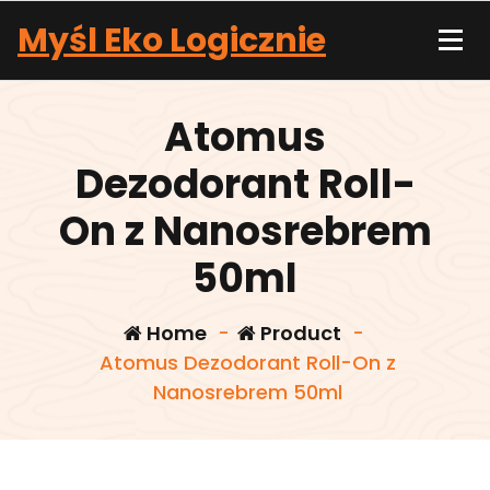
Skip
Myśl Eko Logicznie
to
content
Atomus
Dezodorant Roll-
On z Nanosrebrem
50ml
Home
-
Product
-
Atomus Dezodorant Roll-On z
Nanosrebrem 50ml