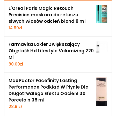
L'Oreal Paris Magic Retouch
Precision maskara do retuszu
siwych włosów odcień blond 8 ml
14,99
zł
Farmavita Lakier Zwiększający
Objętość Hd Lifestyle Volumizing 220
Ml
80,00
zł
Max Factor Facefinity Lasting
Performance Podkład W Płynie Dla
Długotrwałego Efektu Odcieńl 30
Porcelain 35 ml
28,91
zł