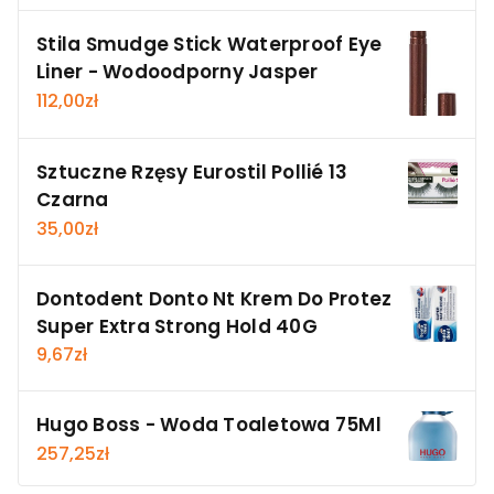
Stila Smudge Stick Waterproof Eye
Liner - Wodoodporny Jasper
112,00
zł
Sztuczne Rzęsy Eurostil Pollié 13
Czarna
35,00
zł
Dontodent Donto Nt Krem Do Protez
Super Extra Strong Hold 40G
9,67
zł
Hugo Boss - Woda Toaletowa 75Ml
257,25
zł